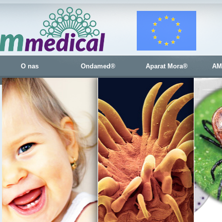
O nas
Ondamed®
Aparat Mora®
AM