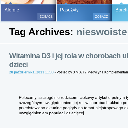
Bezbolesne testy alergiczne na
Alergie
Pasożyty
Boreli
500 alergenów oraz zabiegi
ZOBACZ
ZOBACZ
odczulające.
Tag Archives:
nieswoiste 
Testy są bezbolesne i bezinwa
(bez nakłuwania i nacinania, co
bardzo ważne w przypadku dzie
a wynik jest natychmiastowy.
Witamina D3 i jej rola w chorobach
dzieci
28 października, 2013
11:00
- Posted by 3 MIARY Medycyna Komplementar
Polecamy, szczególnie rodzicom, ciekawy artykuł o pełnym ty
szczególnym uwzględnieniem jej roli w chorobach układu p
przedstawiano aktualne poglądy na temat plejotropowego d
uwzględnieniem populacji dziecięcej.