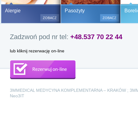
Bezbolesne testy alergiczne na
Alergie
Pasożyty
Boreli
500 alergenów oraz zabiegi
ZOBACZ
ZOBACZ
odczulające.
Testy są bezbolesne i bezinwa
Zadzwoń pod nr tel:
+48.537 70 22 44
(bez nakłuwania i nacinania, co
bardzo ważne w przypadku dzie
a wynik jest natychmiastowy.
lub kliknij rezerwację on-line
3MMEDICAL MEDYCYNA KOMPLEMENTARNA – KRAKÓW ; 3M
Neo3IT