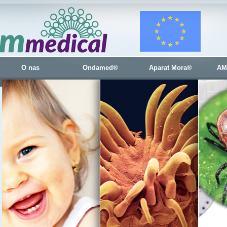
O nas
Ondamed®
Aparat Mora®
AM