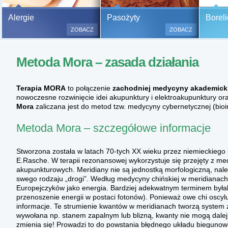
Bezbolesne testy alergiczne na
Alergie
Pasożyty
Boreli
500 alergenów oraz zabiegi
ZOBACZ
ZOBACZ
odczulające.
Testy są bezbolesne i bezinwa
Metoda Mora – zasada działania
(bez nakłuwania i nacinania, co
bardzo ważne w przypadku dzie
a wynik jest natychmiastowy.
Terapia MORA
to połączenie
zachodniej medycyny akademicki
nowoczesne rozwinięcie idei akupunktury i elektroakupunktury or
Mora
zaliczana jest do metod tzw. medycyny cybernetycznej (bioi
Metoda Mora – szczegółowe informacje
Stworzona została w latach 70-tych XX wieku przez niemieckiego le
E.Rasche. W terapii rezonansowej wykorzystuje się przejęty z me
akupunkturowych. Meridiany nie są jednostką morfologiczną, nale
swego rodzaju „drogi”. Według medycyny chińskiej w meridianach 
Europejczyków jako energia. Bardziej adekwatnym terminem byłaby
przenoszenie energii w postaci fotonów). Ponieważ owe chi oscyluj
informacje. Te strumienie kwantów w meridianach tworzą system 
wywołana np. stanem zapalnym lub blizną, kwanty nie mogą dalej 
zmienia się! Prowadzi to do powstania błędnego układu biegunow