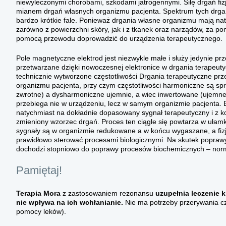
niewyleczonymi chorobami, szkodami jatrogennymi. Siłę drgań fizj
mianem drgań własnych organizmu pacjenta. Spektrum tych drgań 
bardzo krótkie fale. Ponieważ drgania własne organizmu mają n
zarówno z powierzchni skóry, jak i z tkanek oraz narządów, za po
pomocą przewodu doprowadzić do urządzenia terapeutycznego.
Pole magnetyczne elektrod jest niezwykle małe i służy jedynie prz
przetwarzane dzięki nowoczesnej elektronice w drgania terapeut
technicznie wytworzone częstotliwości Drgania terapeutyczne p
organizmu pacjenta, przy czym częstotliwości harmoniczne są sp
zwrotne) a dysharmoniczne ujemnie, a wiec inwertowane (ujemne 
przebiega nie w urządzeniu, lecz w samym organizmie pacjenta. 
natychmiast na dokładnie dopasowany sygnał terapeutyczny i z k
zmieniony wzorzec drgań. Proces ten ciągle się powtarza w ułam
sygnały są w organizmie redukowane a w końcu wygaszane, a fizjo
prawidłowo sterować procesami biologicznymi. Na skutek popraw
dochodzi stopniowo do poprawy procesów biochemicznych – norma
Pamiętaj!
Terapia Mora
z zastosowaniem rezonansu
uzupełnia leczenie 
nie wpływa na ich wchłanianie.
Nie ma potrzeby przerywania cz
pomocy leków).