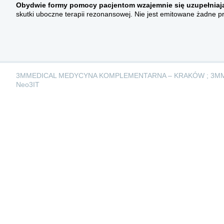
Obydwie formy pomocy pacjentom wzajemnie się uzupełniaj
skutki uboczne terapii rezonansowej. Nie jest emitowane żadne 
3MMEDICAL MEDYCYNA KOMPLEMENTARNA – KRAKÓW ; 3M
Neo3IT