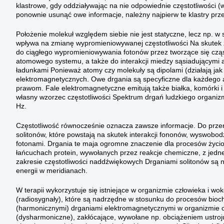
klastrowe, gdy oddziaływając na nie odpowiednie częstotliwości 
ponownie usunąć owe informacje, należny najpierw te klastry p
Położenie molekuł względem siebie nie jest statyczne, lecz np. 
wpływa na zmianę wypromieniowywanej częstotliwości Na skutek za
do ciągłego wypromieniowywania fotonów przez tworzące się cząs
atomowego systemu, a także do interakcji miedzy sąsiadującymi 
ładunkami Ponieważ atomy czy molekuły są dipolami (działają ja
elektromagnetycznych. Owe drgania są specyficzne dla każdego 
prawom. Fale elektromagnetyczne emitują także białka, komórki i
własny wzorzec częstotliwości Spektrum drgań ludzkiego organi
Hz.
Częstotliwość równocześnie oznacza zawsze informacje. Do przen
solitonów, które powstają na skutek interakcji fononów, wyswobod
fotonami. Drgania te maja ogromne znaczenie dla procesów życio
łańcuchach protein, wywołanych przez reakcje chemiczne, z jedn
zakresie częstotliwości naddźwiękowych Drganiami solitonów są 
energii w meridianach.
W terapii wykorzystuje się istniejące w organizmie człowieka i w
(radiosygnały), które są nadrzędne w stosunku do procesów bioche
(harmonicznymi) drganiami elektromagnetycznymi w organizmie cz
(dysharmoniczne), zakłócające, wywołane np. obciążeniem ustroju