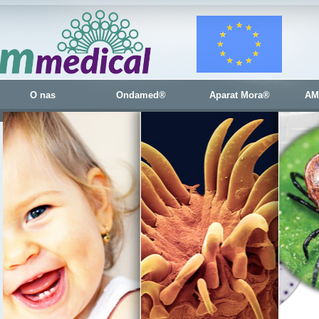
O nas
Ondamed®
Aparat Mora®
AM