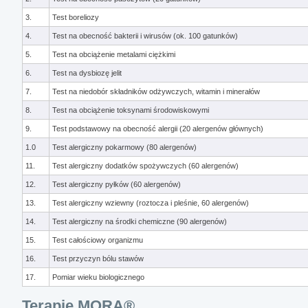
3.
Test boreliozy
4.
Test na obecność bakterii i wirusów (ok. 100 gatunków)
5.
Test na obciążenie metalami ciężkimi
6.
Test na dysbiozę jelit
7.
Test na niedobór składników odżywczych, witamin i minerałów
8.
Test na obciążenie toksynami środowiskowymi
9.
Test podstawowy na obecność alergii (20 alergenów głównych)
1.0
Test alergiczny pokarmowy (80 alergenów)
11.
Test alergiczny dodatków spożywczych (60 alergenów)
12.
Test alergiczny pyłków (60 alergenów)
13.
Test alergiczny wziewny (roztocza i pleśnie, 60 alergenów)
14.
Test alergiczny na środki chemiczne (90 alergenów)
15.
Test całościowy organizmu
16.
Test przyczyn bólu stawów
17.
Pomiar wieku biologicznego
Terapie MORA®