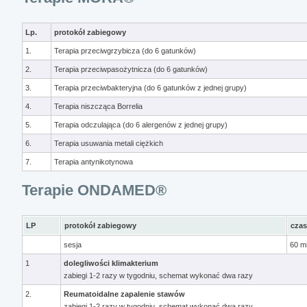
Lp.
protokół zabiegowy
1.
Terapia przeciwgrzybicza (do 6 gatunków)
2.
Terapia przeciwpasożytnicza (do 6 gatunków)
3.
Terapia przeciwbakteryjna (do 6 gatunków z jednej grupy)
4.
Terapia niszcząca Borrelia
5.
Terapia odczulająca (do 6 alergenów z jednej grupy)
6.
Terapia usuwania metali ciężkich
7.
Terapia antynikotynowa
Terapie ONDAMED®
LP
protokół zabiegowy
czas
sesja
60 m
1
dolegliwości klimakterium
zabiegi 1-2 razy w tygodniu, schemat wykonać dwa razy
2.
Reumatoidalne zapalenie stawów
zabiegi 1-2 razy w tygodniu, schemat wykonać dwa razy