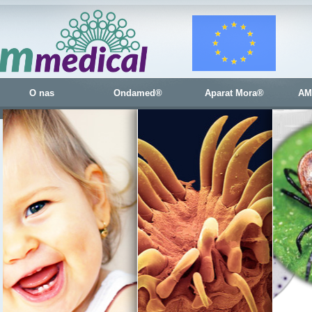
O nas
Ondamed®
Aparat Mora®
AM