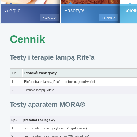
Bezbolesne testy alergiczne na
Alergie
Pasożyty
Boreli
500 alergenów oraz zabiegi
ZOBACZ
ZOBACZ
odczulające.
Testy są bezbolesne i bezinwa
Cennik
(bez nakłuwania i nacinania, co
bardzo ważne w przypadku dzie
a wynik jest natychmiastowy.
Testy i terapie lampą Rife’a
LP
Protokół zabiegowy
1
Biofeedback lampą Rife'a - dobór częstotliwości
2.
Terapia lampą Rife'a
Testy aparatem MORA®
Lp.
protokół zabiegowy
1.
Test na obecność grzybów ( 25 gatunków)
2.
Test na obecność pasożytów (20 gatunków)