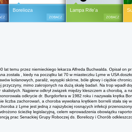
y alergiczne na ok.
Pasożyty, grzyby, bakterie
Borelioza i koinfekcje
Borelioza
Lampa Rife’a
Sup
oraz zabiegi
(BORELIOZA) i wirusy – diagnostyka
ACZ
ZOBACZ
ZOBACZ
i terapia.
lesne i bezinwazyjne
Do polskich szpitali w ostatnich
 i nacinania, co jest
latach trafia od kilku do kilkunastu
 przypadku dzieci),
tysięcy pacjentów chorych na
tychmiastowy.
boreliozę, to 10 razy więcej aniżeli
przed laty. Ryzyko zakażenia
boreliozą związane jest ze stałym
lub czasowym przebywaniem na
terenach opanowanych prze
30 lat temu przez niemieckiego lekarza Alfreda Buchwalda. Opisał on p
zakażone kleszcze, komary lub
sana została , kiedy na początku lat 70 w miasteczku Lyme w USA doszł
meszki.
ów kolanowych, paraliż, wysypki skórne, bóle głowy i ciężkie chroni
j przyczyny, mimo zakrojonych na dużą skalę badań. Na trop wpadł dop
r skalistych. Najpierw odkrył związek między kleszczem a chorobą, a na
norowała odkrycie dr. Burgdorfera w 1982 roku i nazywała krętka Bore
e liczba zachorowań, a ​​choroba wywołana krętkiem borrelii stała si
j choroba z Lyme jest jedną z najszybciej rosnących infekcji przenoszon
wdrożono ścieżkę legislacyjną, celem wprowadzenia obowiązku rapor
ncją prac Senackiej Grupy Roboczej ds. Boreliozy i Chorób odkleszcz