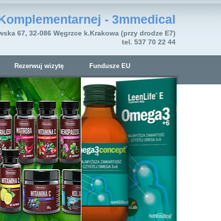
Komplementarnej - 3mmedical
wska 67, 32-086 Węgrzce k.Krakowa (przy drodze E7)
tel. 537 70 22 44
Rezerwuj wizytę
Fundusze EU