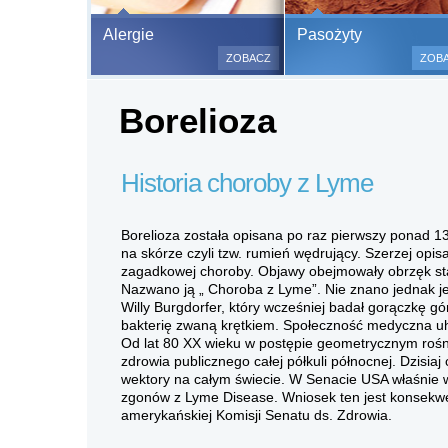
Bezbolesne test
Alergie
Pasożyty
500 alergenów 
ZOBACZ
ZOB
odczulające.
Testy są bezbo
Borelioza
(bez nakłuwania
bardzo ważne w
a wynik jest na
Historia choroby z Lyme
Borelioza została opisana po raz pierwszy ponad 1
na skórze czyli tzw. rumień wędrujący. Szerzej opi
zagadkowej choroby. Objawy obejmowały obrzęk staw
Nazwano ją „ Choroba z Lyme”. Nie znano jednak je
Willy Burgdorfer, który wcześniej badał gorączkę gó
bakterię zwaną krętkiem. Społeczność medyczna uho
Od lat 80 XX wieku w postępie geometrycznym rośni
zdrowia publicznego całej półkuli północnej. Dzisia
wektory na całym świecie. W Senacie USA właśnie 
zgonów z Lyme Disease. Wniosek ten jest konsekwe
amerykańskiej Komisji Senatu ds. Zdrowia.