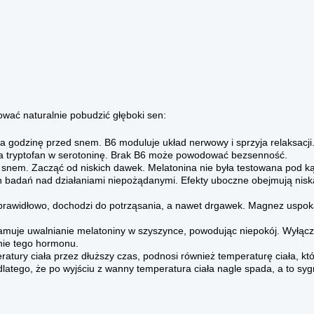
ować naturalnie pobudzić głęboki sen:
 godzinę przed snem. B6 moduluje układ nerwowy i sprzyja relaksacj
ia tryptofan w serotoninę. Brak B6 może powodować bezsenność.
snem. Zacząć od niskich dawek. Melatonina nie była testowana pod kąt
ych badań nad działaniami niepożądanymi. Efekty uboczne obejmują nisk
prawidłowo, dochodzi do potrząsania, a nawet drgawek. Magnez uspok
 hamuje uwalnianie melatoniny w szyszynce, powodując niepokój. Wyłąc
nie tego hormonu.
ratury ciała przez dłuższy czas, podnosi również temperaturę ciała, k
dlatego, że po wyjściu z wanny temperatura ciała nagle spada, a to sygn