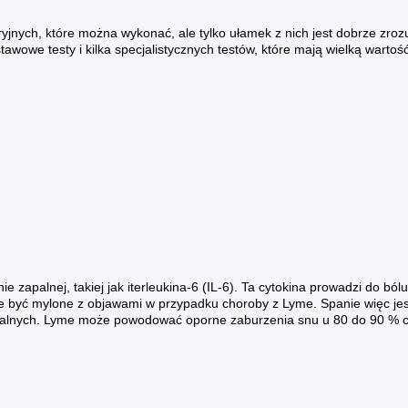
ryjnych, które można wykonać, ale tylko ułamek z nich jest dobrze zroz
awowe testy i kilka specjalistycznych testów, które mają wielką wartość.
 zapalnej, takiej jak iterleukina-6 (IL-6). Ta cytokina prowadzi do ból
e być mylone z objawami w przypadku choroby z Lyme. Spanie więc jes
apalnych. Lyme może powodować oporne zaburzenia snu u 80 do 90 % c