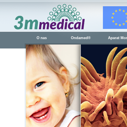
O nas
Ondamed®
Aparat Mo