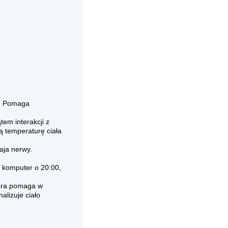
i. Pomaga
em interakcji z
ą temperaturę ciała
aja nerwy.
z komputer o 20:00,
tóra pomaga w
alizuje ciało