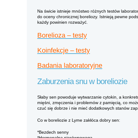
Na świcie istnieje mnóstwo różnych testów laborato
do oceny chronicznej boreliozy. Istnieją pewne podst
każdy powinien rozważyć.
Borelioza – testy
Koinfekcje – testy
Badania laboratoryjne
Zaburzenia snu w boreliozie
Słaby sen powoduje wytwarzanie cytokin, a konkretnie
mięśni, zmęczenia i problemów z pamięcią, co moż
czuć się dobrze i nie mieć dodatkowych stanów z
Co w boreliozie z Lyme zakłóca dobry sen:
*Bezdech senny
*Hormonalna nierównowaga