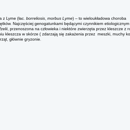
a z Lyme (łac.
borreliosis
,
morbus Lyme
) – to wieloukładowa choroba
ętków. Najczęściej genogatunkami będącymi czynnikiem etiologicznym
zelii
, przenoszona na człowieka i niektóre zwierzęta przez kleszcze z 
iu kleszcza w skórze ( zdarzają się zakażenia przez meszki, muchy ko
ząt, głównie gryzonie.