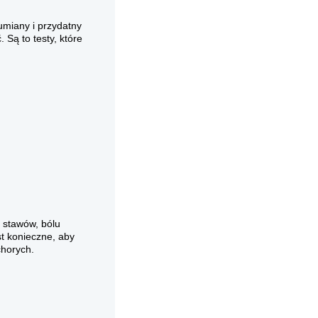
umiany i przydatny
 Są to testy, które
u stawów, bólu
t konieczne, aby
horych.