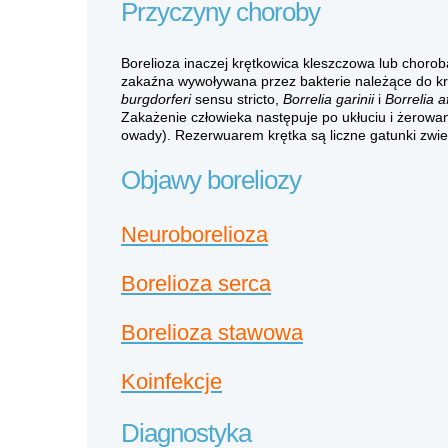
Przyczyny choroby
Borelioza inaczej krętkowica kleszczowa lub chorob
zakaźna wywoływana przez bakterie należące do kr
burgdorferi
sensu stricto,
Borrelia garinii
i
Borrelia af
Zakażenie człowieka następuje po ukłuciu i żerowan
owady). Rezerwuarem krętka są liczne gatunki zwier
Objawy boreliozy
Neuroborelioza
Borelioza serca
Borelioza stawowa
Koinfekcje
Diagnostyka