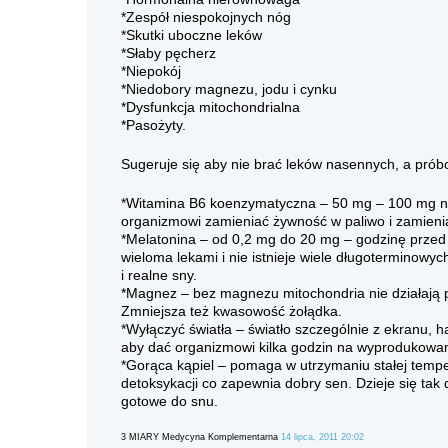
*Zespół niespokojnych nóg
*Skutki uboczne leków
*Słaby pęcherz
*Niepokój
*Niedobory magnezu, jodu i cynku
*Dysfunkcja mitochondrialna
*Pasożyty.
Sugeruje się aby nie brać leków nasennych, a prób
*Witamina B6 koenzymatyczna – 50 mg – 100 mg na
organizmowi zamieniać żywność w paliwo i zamien
*Melatonina – od 0,2 mg do 20 mg – godzinę przed 
wieloma lekami i nie istnieje wiele długoterminow
i realne sny.
*Magnez – bez magnezu mitochondria nie działają 
Zmniejsza też kwasowość żołądka.
*Wyłączyć światła – światło szczególnie z ekranu,
aby dać organizmowi kilka godzin na wyprodukowa
*Gorąca kąpiel – pomaga w utrzymaniu stałej tempe
detoksykacji co zapewnia dobry sen. Dzieje się tak 
gotowe do snu.
3 MIARY Medycyna Komplementarna
14 lipca, 2011 20:02