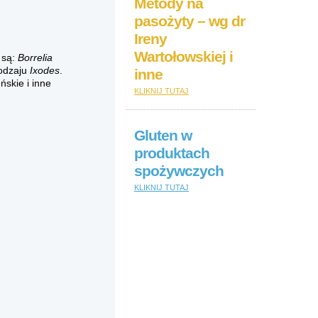
Metody na
pasożyty – wg dr
Ireny
Wartołowskiej i
 są:
Borrelia
rodzaju
Ixodes
.
inne
ńskie i inne
KLIKNIJ TUTAJ
Gluten w
produktach
spożywczych
KLIKNIJ TUTAJ