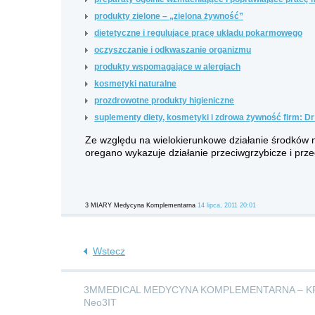
produkty zielone – „zielona żywność”
dietetyczne i regulujące pracę układu pokarmowego
oczyszczanie i odkwaszanie organizmu
produkty wspomagające w alergiach
kosmetyki naturalne
prozdrowotne produkty higieniczne
suplementy diety, kosmetyki i zdrowa żywność firm: Dr
Ze względu na wielokierunkowe działanie środków na
oregano wykazuje działanie przeciwgrzybicze i prze
3 MIARY Medycyna Komplementarna
14 lipca, 2011 20:01
Wstecz
3MMEDICAL MEDYCYNA KOMPLEMENTARNA – K
Neo3IT