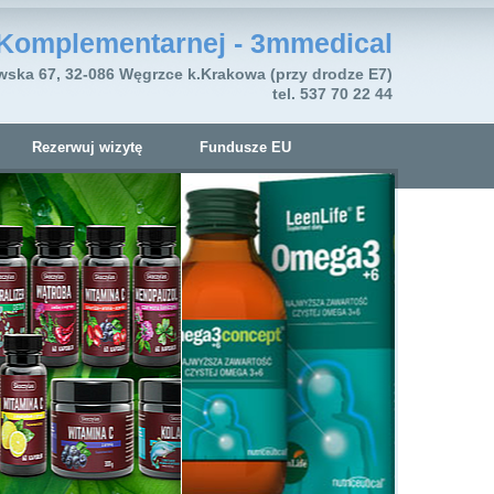
Komplementarnej - 3mmedical
wska 67, 32-086 Węgrzce k.Krakowa (przy drodze E7)
tel. 537 70 22 44
Rezerwuj wizytę
Fundusze EU