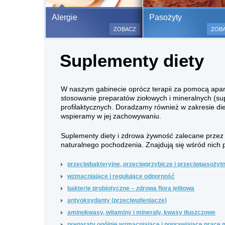
Bezbolesne test
Alergie
Pasożyty
500 alergenów 
ZOBACZ
ZOB
odczulające.
Testy są bezbo
Suplementy diety
(bez nakłuwania
bardzo ważne w
a wynik jest na
W naszym gabinecie oprócz terapii za pomocą apa
stosowanie preparatów ziołowych i mineralnych (s
profilaktycznych. Doradzamy również w zakresie die
wspieramy w jej zachowywaniu.
Suplementy diety i zdrowa żywność zalecane przez n
naturalnego pochodzenia. Znajdują się wśród nich 
przeciwbakteryjne, przeciwgrzybicze i przeciwpasożyt
wzmacniające i regulujące odporność
bakterie probiotyczne – zdrowa flora jelitowa
antyoksydanty (przeciwutleniacze)
aminokwasy, witaminy i minerały, kwasy tłuszczowe
preparaty ogólnie wzmacniające i poprawiające pracę