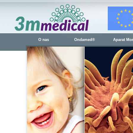
O nas
Ondamed®
Aparat Mo