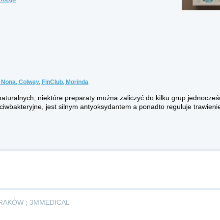
 Nona, Colway, FinClub, Morinda
turalnych, niektóre preparaty można zaliczyć do kilku grup jednocześni
ciwbakteryjne, jest silnym antyoksydantem a ponadto reguluje trawieni
RAKÓW ; 3MMEDICAL