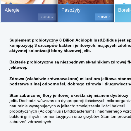
Bezbolesne testy alergiczne na
Alergie
Pasożyty
Boreli
500 alergenów oraz zabiegi
ZOBACZ
ZOBACZ
odczulające.
Testy są bezbolesne i bezinwa
(bez nakłuwania i nacinania, co
Suplement probiotyczny 8 Bilion Acidophilus&Bifidus jest s
bardzo ważne w przypadku dzie
kompozycją 3 szczepów bakterii jelitowych, mających zdoln
a wynik jest natychmiastowy.
aktywnej kolonizacji błony śluzowej jelit.
Bakterie probiotyczne są niezbędnym składnikiem zdrowej fl
jelitowej.
Zdrowa (właściwie zrównoważona) mikroflora jelitowa stano
podstawę silnej odporności, dobrego zdrowia i długowieczn
Stan zaburzonej flory jelitowej określa się mianem dysbiozy
jelit.
Dochodzi wówczas do dysproporcji ilościowych mikroorgan
naturalnie występujących w jelitach: zmniejszenia ilości bakterii
probiotycznych (Acidophilus i Bifidobacterium) i nadmiernego wzro
bakterii gnilnych i fermentacyjnych oraz grzybów. Stan ten prowad
zaburzeń zdrowotnych.