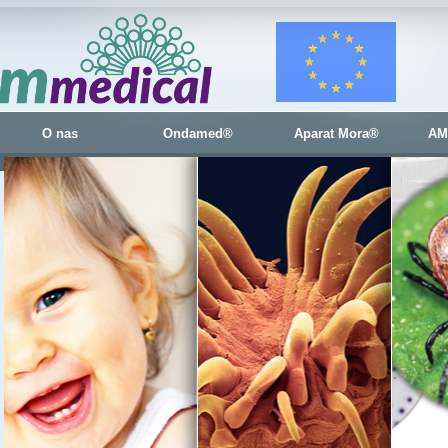
O nas
Ondamed®
Aparat Mora®
AM