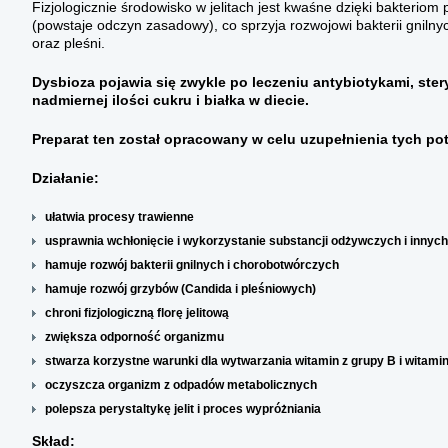
Fizjologicznie środowisko w jelitach jest kwaśne dzięki bakterio
(powstaje odczyn zasadowy), co sprzyja rozwojowi bakterii gnilny
oraz pleśni.
Dysbioza pojawia się zwykle po leczeniu antybiotykami, ste
nadmiernej ilości cukru i białka w diecie.
Preparat ten został opracowany w celu uzupełnienia tych pot
Działanie:
ułatwia procesy trawienne
usprawnia wchłonięcie i wykorzystanie substancji odżywczych i innych
hamuje rozwój bakterii gnilnych i chorobotwórczych
hamuje rozwój grzybów (Candida i pleśniowych)
chroni fizjologiczną florę jelitową
zwiększa odporność organizmu
stwarza korzystne warunki dla wytwarzania witamin z grupy B i witami
oczyszcza organizm z odpadów metabolicznych
polepsza perystaltykę jelit i proces wypróżniania
Skład: