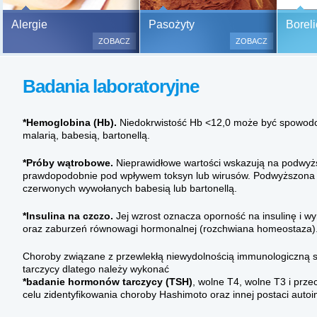
Bezbolesne testy alergiczne na
Alergie
Pasożyty
Boreli
500 alergenów oraz zabiegi
ZOBACZ
ZOBACZ
odczulające.
Testy są bezbolesne i bezinwa
Badania laboratoryjne
(bez nakłuwania i nacinania, co
bardzo ważne w przypadku dzie
a wynik jest natychmiastowy.
*Hemoglobina (Hb).
Niedokrwistość Hb <12,0 może być spowod
malarią, babesią, bartonellą.
*Próby wątrobowe.
Nieprawidłowe wartości wskazują na podwyżs
prawdopodobnie pod wpływem toksyn lub wirusów. Podwyższona bi
czerwonych wywołanych babesią lub bartonellą.
*Insulina na czczo.
Jej wzrost oznacza oporność na insulinę i w
oraz zaburzeń równowagi hormonalnej (rozchwiana homeostaza)
Choroby związane z przewlekłą niewydolnością immunologiczną s
tarczycy dlatego należy wykonać
*badanie hormonów tarczycy (TSH)
, wolne T4, wolne T3 i prze
celu zidentyfikowania choroby Hashimoto oraz innej postaci autoi