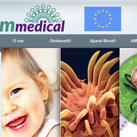
O nas
Ondamed®
Aparat Mora®
AM