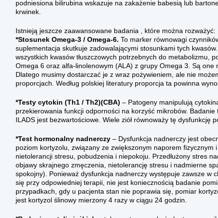
podniesiona bilirubina wskazuje na zakażenie babesią lub bartone
krwinek.
Istnieją jeszcze zaawansowane badania , które można rozważyć:
*Stosunek Omega-3 / Omega-6.
To marker równowagi czynników
suplementacja skutkuje zadowalającymi stosunkami tych kwasów. 
wszystkich kwasów tłuszczowych potrzebnych do metabolizmu, p
Omega 6 oraz alfa-linolenowym (ALA) z grupy Omega 3. Są one 
Dlatego musimy dostarczać je z wraz pożywieniem, ale nie może
proporcjach. Według polskiej literatury proporcja ta powinna wyno
*Testy cytokin (Th1 / Th2)(CBA)
– Patogeny manipulują cytokin
przekierowania funkcji odporności na korzyść mikrobów. Badanie t
ILADS jest bezwartościowe. Wiele ziół równoważy tę dysfunkcję p
*Test hormonalny nadnerczy
– Dysfunkcja nadnerczy jest obec
poziom kortyzolu, związany ze zwiększonym naporem fizycznym i
nietolerancji stresu, pobudzenia i niepokoju. Przedłużony stres 
objawy skrajnego zmęczenia, nietolerancję stresu i nadmierne spani
spokojny). Ponieważ dysfunkcja nadnerczy występuje zawsze w ch
się przy odpowiedniej terapii, nie jest koniecznością badanie p
przypadkach, gdy u pacjenta stan nie poprawia się, pomiar kor
jest kortyzol ślinowy mierzony 4 razy w ciągu 24 godzin.