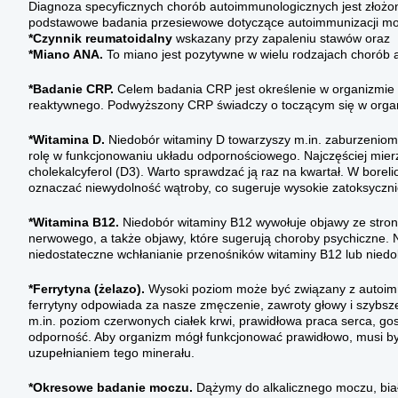
Diagnoza specyficznych chorób autoimmunologicznych jest złożo
podstawowe badania przesiewowe dotyczące autoimmunizacji mo
*Czynnik reumatoidalny
wskazany przy zapaleniu stawów oraz
*Miano ANA.
To miano jest pozytywne w wielu rodzajach chorób
*Badanie CRP.
Celem badania CRP jest określenie w organizmie 
reaktywnego. Podwyższony CRP świadczy o toczącym się w organ
*Witamina D.
Niedobór witaminy D towarzyszy m.in. zaburzeniom p
rolę w funkcjonowaniu układu odpornościowego. Najczęściej mier
cholekalcyferol (D3). Warto sprawdzać ją raz na kwartał. W borel
oznaczać niewydolność wątroby, co sugeruje wysokie zatoksyczn
*Witamina B12.
Niedobór witaminy B12 wywołuje objawy ze stro
nerwowego, a także objawy, które sugerują choroby psychiczne
niedostateczne wchłanianie przenośników witaminy B12 lub nied
*Ferrytyna (żelazo).
Wysoki poziom może być związany z autoimmu
ferrytyny odpowiada za nasze zmęczenie, zawroty głowy i szybsze
m.in. poziom czerwonych ciałek krwi, prawidłowa praca serca, g
odporność. Aby organizm mógł funkcjonować prawidłowo, musi 
uzupełnianiem tego minerału.
*Okresowe badanie moczu.
Dążymy do alkalicznego moczu, bia