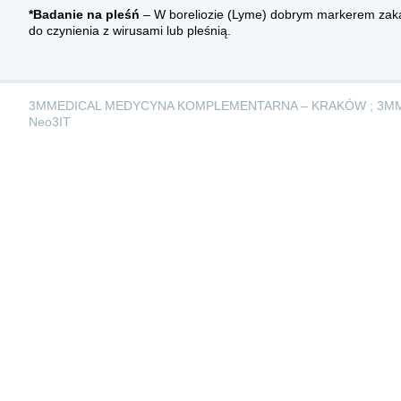
*Badanie na pleśń
– W boreliozie (Lyme) dobrym markerem zaka
do czynienia z wirusami lub pleśnią.
3MMEDICAL MEDYCYNA KOMPLEMENTARNA – KRAKÓW ; 3M
Neo3IT