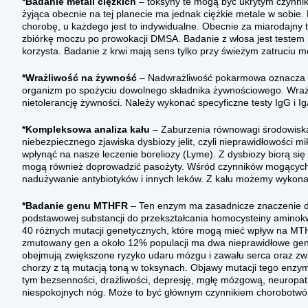
*Badanie metali ciężkich
– toksyny te mogą być ukrytym czynnik
żyjąca obecnie na tej planecie ma jednak ciężkie metale w sobie
chorobę, u każdego jest to indywidualne. Obecnie za miarodajny
zbiórkę moczu po prowokacji DMSA. Badanie z włosa jest testem 
korzysta. Badanie z krwi mają sens tylko przy świeżym zatruciu m
*Wrażliwość na żywność
– Nadwrażliwość pokarmowa oznacza ws
organizm po spożyciu dowolnego składnika żywnościowego. Wraż
nietolerancję żywności. Należy wykonać specyficzne testy IgG i Ig
*Kompleksowa analiza kału
– Zaburzenia równowagi środowiska 
niebezpiecznego zjawiska dysbiozy jelit, czyli nieprawidłowości m
wpłynąć na nasze leczenie boreliozy (Lyme). Z dysbiozy biorą s
mogą również doprowadzić pasożyty. Wśród czynników mogących p
nadużywanie antybiotyków i innych leków. Z kału możemy wykona
*Badanie genu MTHFR
– Ten enzym ma zasadnicze znaczenie dl
podstawowej substancji do przekształcania homocysteiny aminok
40 różnych mutacji genetycznych, które mogą mieć wpływ na MT
zmutowany gen a około 12% populacji ma dwa nieprawidłowe ge
obejmują zwiększone ryzyko udaru mózgu i zawału serca oraz zw
chorzy z tą mutacją toną w toksynach. Objawy mutacji tego enzy
tym bezsenności, drażliwości, depresję, mgłę mózgową, neuropatię
niespokojnych nóg. Może to być głównym czynnikiem chorobotwórcz