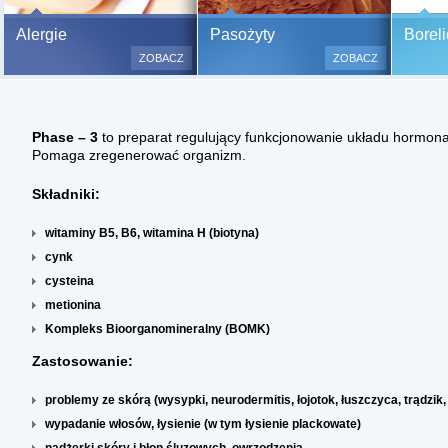
Bezbolesne testy alergiczne na
Alergie
Pasożyty
Boreli
500 alergenów oraz zabiegi
ZOBACZ
ZOBACZ
odczulające.
Testy są bezbolesne i bezinwa
(bez nakłuwania i nacinania, co
Phase – 3
to preparat regulujący funkcjonowanie układu hormon
bardzo ważne w przypadku dzie
Pomaga zregenerować organizm.
a wynik jest natychmiastowy.
Składniki:
witaminy B5, B6, witamina H (biotyna)
cynk
cysteina
metionina
Kompleks Bioorganomineralny (BOMK)
Zastosowanie:
problemy ze skórą (wysypki, neurodermitis, łojotok, łuszczyca, trądzik,
wypadanie włosów, łysienie (w tym łysienie plackowate)