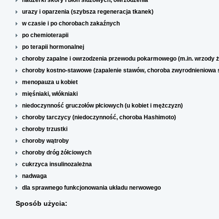
nadżerki skóry i błon śluzowych, owrzodzenia
urazy i oparzenia (szybsza regeneracja tkanek)
w czasie i po chorobach zakaźnych
po chemioterapii
po terapii hormonalnej
choroby zapalne i owrzodzenia przewodu pokarmowego (m.in. wrzody ż
choroby kostno-stawowe (zapalenie stawów, choroba zwyrodnieniowa
menopauza u kobiet
mięśniaki, włókniaki
niedoczynność gruczołów płciowych (u kobiet i mężczyzn)
choroby tarczycy (niedoczynność, choroba Hashimoto)
choroby trzustki
choroby wątroby
choroby dróg żółciowych
cukrzyca insulinozależna
nadwaga
dla sprawnego funkcjonowania układu nerwowego
Sposób użycia: