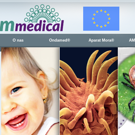
O nas
Ondamed®
Aparat Mora®
AM