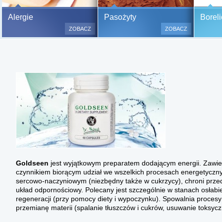
Bezbolesne testy alergiczne na
Alergie
Pasożyty
Boreli
500 alergenów oraz zabiegi
ZOBACZ
ZOBACZ
odczulające.
Testy są bezbolesne i bezinwa
(bez nakłuwania i nacinania, co
bardzo ważne w przypadku dzie
a wynik jest natychmiastowy.
Goldseen
jest wyjątkowym preparatem dodającym energii. Zawie
czynnikiem biorącym udział we wszelkich procesach energetycz
sercowo-naczyniowym (niezbędny także w cukrzycy), chroni pr
układ odpornościowy. Polecany jest szczególnie w stanach osłabi
regeneracji (przy pomocy diety i wypoczynku). Spowalnia procesy
przemianę materii (spalanie tłuszczów i cukrów, usuwanie toksyc