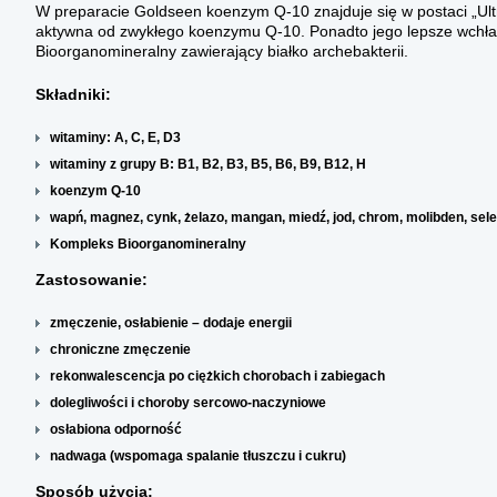
W preparacie Goldseen koenzym Q-10 znajduje się w postaci „Ultr
aktywna od zwykłego koenzymu Q-10. Ponadto jego lepsze wchłan
Bioorganomineralny zawierający białko archebakterii.
Składniki:
witaminy: A, C, E, D3
witaminy z grupy B: B1, B2, B3, B5, B6, B9, B12, H
koenzym Q-10
wapń, magnez, cynk, żelazo, mangan, miedź, jod, chrom, molibden, sel
Kompleks Bioorganomineralny
Zastosowanie:
zmęczenie, osłabienie – dodaje energii
chroniczne zmęczenie
rekonwalescencja po ciężkich chorobach i zabiegach
dolegliwości i choroby sercowo-naczyniowe
osłabiona odporność
nadwaga (wspomaga spalanie tłuszczu i cukru)
Sposób użycia: