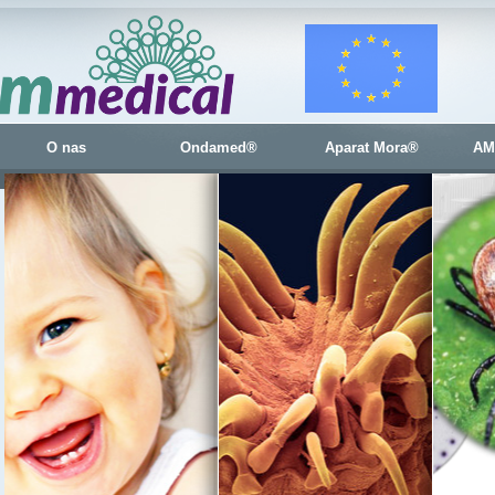
O nas
Ondamed®
Aparat Mora®
AM