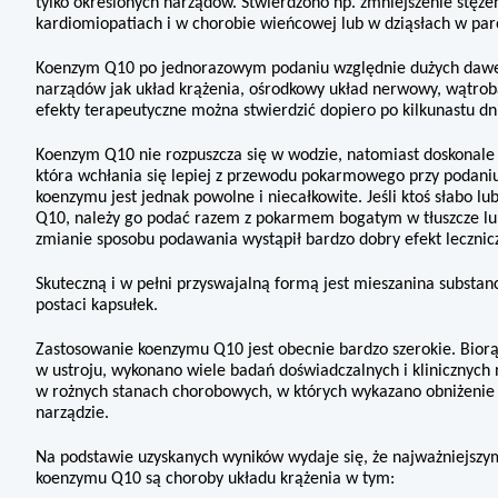
tylko określonych narządów. Stwierdzono np. zmniejszenie stę
kardiomiopatiach i w chorobie wieńcowej lub w dziąsłach w paro
Koenzym Q10 po jednorazowym podaniu względnie dużych dawek
narządów jak
układ krążenia, ośrodkowy układ nerwowy, wątrob
efekty terapeutyczne można stwierdzić dopiero po kilkunastu d
Koenzym Q10 nie rozpuszcza się w wodzie, natomiast doskonale w 
która
wchłania się lepiej z przewodu pokarmowego przy podaniu 
koenzymu jest
jednak powolne i niecałkowite. Jeśli ktoś słabo 
Q10, należy go podać razem z pokarmem bogatym w tłuszcze lub
zmianie sposobu podawania wystąpił bardzo dobry efekt lecznicz
Skuteczną i w pełni przyswajalną formą jest mieszanina substanc
postaci
kapsułek.
Zastosowanie koenzymu Q10 jest obecnie bardzo szerokie. Bio
w ustroju, wykonano wiele badań doświadczalnych i klinicznych
w rożnych stanach chorobowych, w których wykazano obniżenie 
narządzie.
Na podstawie uzyskanych wyników wydaje się, że najważniejszy
koenzymu
Q10 są choroby układu krążenia w tym: