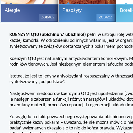
Bezbolesne testy alergiczne na
Alergie
Pasożyty
Boreli
500 alergenów oraz zabiegi
ZOBACZ
ZOBACZ
odczulające.
Testy są bezbolesne i bezinwa
KOENZYM Q10 (ubichinon/ ubichinol)
pełni w ustroju rolę wi
(bez nakłuwania i nacinania, co
każdej komórki. W odróżnieniu od innych witamin, jest w organ
bardzo ważne w przypadku dzie
syntetyzowany ze związków dostarczanych z pokarmem pochodz
a wynik jest natychmiastowy.
Koenzym Q10 jest naturalnym antyoksydantem komórkowym.
M
rodników tlenowych. Jest niezbędnym elementem łańcucha od
Istotne, że jest to jedyny antyoksydant rozpuszczalny w tłuszcz
syntetyzowany „od podstaw”.
Następstwem niedoborów koenzymu Q10 jest upośledzenie (zwol
a następnie zaburzenia funkcji różnych narządów i układów, dot
przemiany materii, procesów reparacji i regeneracji, układu im
Ze względu na fakt powszechnego występowania ubichinonu w p
praktycznie
każdy pokarm – uważano, że nie można mówić o nie
badań wykonanych
okazało się to nie do końca prawdą. Wykaz