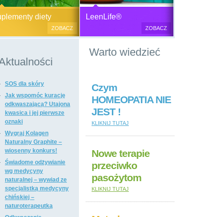
Generator plazmy
Suplementy diety, zdrowa żywność i
M
lementy diety
LeenLife®
elektromagnetycznej
kosmetyki naturalne.
c
ZOBACZ
ZOBACZ
u
Produkty naturalne
Warto wiedzieć
przeciwbakteryjne, przeciwgrzybicze
i przeciwpasożytnicze,
Aktualności
wzmacniające odporność i
regulujące funkcje układu
SOS dla skóry
immunologicznego, antyoksydanty,
Czym
witaminy i minerały, preparaty
Jak wspomóc kurację
HOMEOPATIA NIE
ogólnie wzmacniające i regulujące
odkwaszającą? Utajona
JEST !
funkcje organizmu, dietetyczne i
kwasica i jej pierwsze
regulujące pracę układu
oznaki
KLIKNIJ TUTAJ
pokarmowego, poprawiające stan
Wygraj Kolagen
tkanki łącznej i kosmetyki naturalne,
Naturalny Graphite –
suplementy diety i kosmetyki firm: Dr
wiosenny konkurs!
Nowe terapie
Nona, Colway, Morinda, Forever.
Świadome odżywianie
przeciwko
wg medycyny
pasożytom
naturalnej – wywiad ze
specjalistką medycyny
KLIKNIJ TUTAJ
chińskiej –
naturoterapeutką