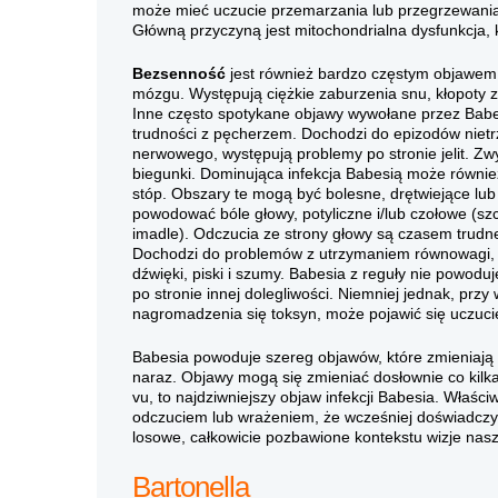
może mieć uczucie przemarzania lub przegrzewania o
Główną przyczyną jest mitochondrialna dysfunkcja, k
Bezsenność
jest również bardzo częstym objawem
mózgu. Występują ciężkie zaburzenia snu, kłopoty z
Inne często spotykane objawy wywołane przez Babesie
trudności z pęcherzem. Dochodzi do epizodów niet
nerwowego, występują problemy po stronie jelit. Zw
biegunki. Dominująca infekcja Babesią może równie
stóp. Obszary te mogą być bolesne, drętwiejące lu
powodować bóle głowy, potyliczne i/lub czołowe (sz
imadle). Odczucia ze strony głowy są czasem trudne 
Dochodzi do problemów z utrzymaniem równowagi, ch
dźwięki, piski i szumy. Babesia z reguły nie powoduje
po stronie innej dolegliwości. Niemniej jednak, przy
nagromadzenia się toksyn, może pojawić się uczuci
Babesia powoduje szereg objawów, które zmieniają 
naraz. Objawy mogą się zmieniać dosłownie co kilka
vu, to najdziwniejszy objaw infekcji Babesia. Właś
odczuciem lub wrażeniem, że wcześniej doświadczył
losowe, całkowicie pozbawione kontekstu wizje nasz
Bartonella