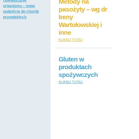
Metody na
Odkwaszanie
organizmu – nowe
pasożyty – wg dr
podejście do chorób
Ireny
przewlekłych
Wartołowskiej i
inne
KLIKNIJ TUTAJ
Gluten w
produktach
spożywczych
KLIKNIJ TUTAJ