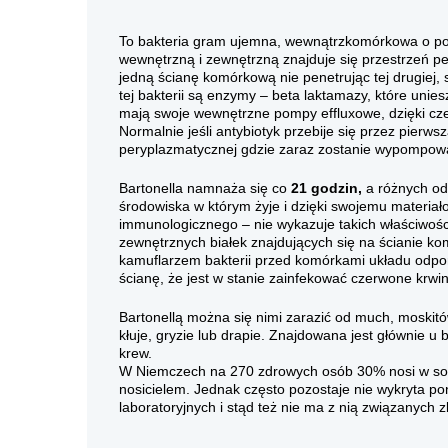
To bakteria gram ujemna, wewnątrzkomórkowa o po
wewnętrzną i zewnętrzną znajduje się przestrzeń p
jedną ścianę komórkową nie penetrując tej drugiej, s
tej bakterii są enzymy – beta laktamazy, które unie
mają swoje wewnętrzne pompy effluxowe, dzięki cz
Normalnie jeśli antybiotyk przebije się przez pierw
peryplazmatycznej gdzie zaraz zostanie wypompowa
Bartonella namnaża się co
21 godzin,
a różnych od
środowiska w którym żyje i dzięki swojemu materiał
immunologicznego – nie wykazuje takich właściwości 
zewnętrznych białek znajdujących się na ścianie kom
kamuflarzem bakterii przed komórkami układu odpo
ścianę, że jest w stanie zainfekować czerwone krwin
Bartonellą można się nimi zarazić od much, moskit
kłuje, gryzie lub drapie. Znajdowana jest głównie u 
krew.
W Niemczech na 270 zdrowych osób 30% nosi w sobie
nosicielem. Jednak często pozostaje nie wykryta p
laboratoryjnych i stąd też nie ma z nią związanych z