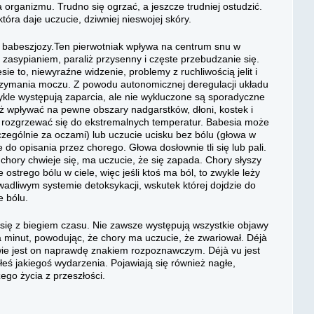
rganizmu. Trudno się ogrzać, a jeszcze trudniej ostudzić.
tóra daje uczucie, dziwniej nieswojej skóry.
 babeszjozy.Ten pierwotniak wpływa na centrum snu w
 zasypianiem, paraliż przysenny i częste przebudzanie się.
 to, niewyraźne widzenie, problemy z ruchliwością jelit i
rzymania moczu. Z powodu autonomicznej deregulacji układu
ykle występują zaparcia, ale nie wykluczone są sporadyczne
ż wpływać na pewne obszary nadgarstków, dłoni, kostek i
b rozgrzewać się do ekstremalnych temperatur. Babesia może
czególnie za oczami) lub uczucie ucisku bez bólu (głowa w
do opisania przez chorego. Głowa dosłownie tli się lub pali.
ory chwieje się, ma uczucie, że się zapada. Chory słyszy
 ostrego bólu w ciele, więc jeśli ktoś ma ból, to zwykle leży
 wadliwym systemie detoksykacji, wskutek której dojdzie do
e bólu.
się z biegiem czasu. Nie zawsze występują wszystkie objawy
 minut, powodując, że chory ma uczucie, że zwariował. Déjà
ciwie jest on naprawdę znakiem rozpoznawczym. Déjà vu jest
eś jakiegoś wydarzenia. Pojawiają się również nagłe,
ego życia z przeszłości.