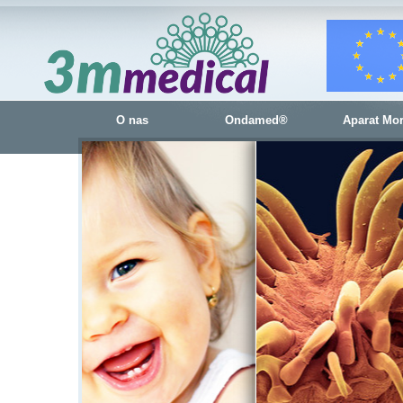
O nas
Ondamed®
Aparat Mo