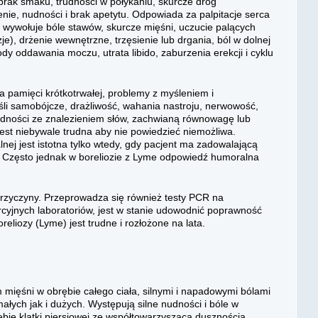
rak smaku, trudności w połykaniu, skurcze dróg
nie, nudności i brak apetytu. Odpowiada za palpitacje serca
 wywołuje bóle stawów, skurcze mięśni, uczucie palących
je), drżenie wewnętrzne, trzęsienie lub drgania, ból w dolnej
zody oddawania moczu, utrata libido, zaburzenia erekcji i cyklu
a pamięci krótkotrwałej, problemy z myśleniem i
yśli samobójcze, drażliwość, wahania nastroju, nerwowość,
udności ze znalezieniem słów, zachwianą równowagę lub
jest niebywale trudna aby nie powiedzieć niemożliwa.
nej jest istotna tylko wtedy, gdy pacjent ma zadowalającą
Często jednak w boreliozie z Lyme odpowiedź humoralna
przyczyny. Przeprowadza się również testy PCR na
mercyjnych laboratoriów, jest w stanie udowodnić poprawność
eliozy (Lyme) jest trudne i rozłożone na lata.
ięśni w obrębie całego ciała, silnymi i napadowymi bólami
łych jak i dużych. Występują silne nudności i bóle w
ębie klatki piersiowej ze współtowarzyszącą dusznością.