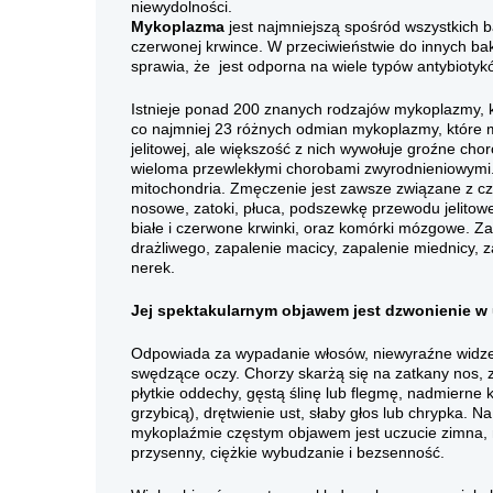
niewydol
Mykoplazma
jest najmniejszą spośród wszystkich b
czerwonej krwince. W przeciwieństwie do innych ba
sprawia, że ​​ jest odporna na wiele typów antybiotyk
Istnieje ponad 200 znanych rodzajów mykoplazmy, któ
co najmniej 23 różnych odmian mykoplazmy, które mo
jelitowej, ale większość z nich wywołuje groźne cho
wieloma przewlekłymi chorobami zwyrodnieniowymi.
mitochondria. Zmęczenie jest zawsze związane z czy
nosowe, zatoki, płuca, podszewkę przewodu jelitowe
białe i czerwone krwinki, oraz komórki mózgowe. Zak
drażliwego, zapalenie macicy, zapalenie miednicy, 
nerek.
Jej spektakularnym objawem jest dzwonienie w 
Odpowiada za wypadanie włosów, niewyraźne widzeni
swędzące oczy. Chorzy skarżą się na zatkany nos, 
płytkie oddechy, gęstą ślinę lub flegmę, nadmierne k
grzybicą), drętwienie ust, słaby głos lub chrypka. N
mykoplaźmie częstym objawem jest uczucie zimna, n
przysenny, ciężkie wybudzanie i bezsenność.