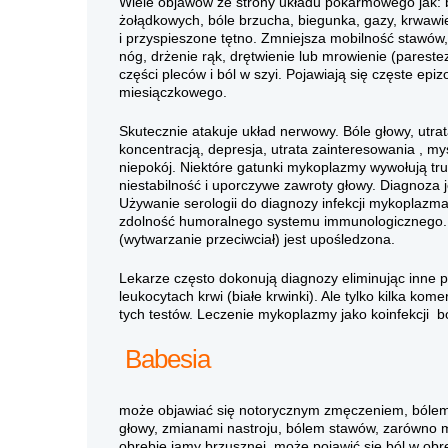
Wiele objawów ze strony układu pokarmowego jak: b
żołądkowych, bóle brzucha, biegunka, gazy, krwawie
i przyspieszone tętno. Zmniejsza mobilność stawów,
nóg, drżenie rąk, drętwienie lub mrowienie (parestez
części pleców i ból w szyi. Pojawiają się częste epi
miesiączkowego.
Skutecznie atakuje układ nerwowy. Bóle głowy, utrat
koncentracją, depresja, utrata zainteresowania , m
niepokój. Niektóre gatunki mykoplazmy wywołują tr
niestabilność i uporczywe zawroty głowy. Diagnoza 
Używanie serologii do diagnozy infekcji mykoplazmal
zdolność humoralnego systemu immunologicznego. 
(wytwarzanie przeciwciał) jest upośledzona.
Lekarze często dokonują diagnozy eliminując inne 
leukocytach krwi (białe krwinki). Ale tylko kilka ko
tych testów. Leczenie mykoplazmy jako koinfekcji bor
Babesia
może objawiać się notorycznym zmęczeniem, bólem m
głowy, zmianami nastroju, bólem stawów, zarówno ma
obrębie jamy brzusznej, może pojawić się ból w obr