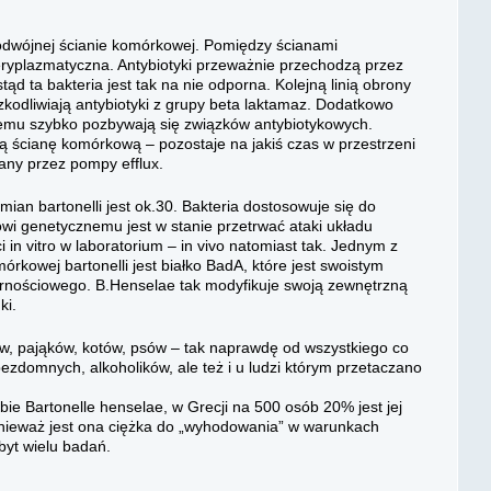
dwójnej ścianie komórkowej. Pomiędzy ścianami
eryplazmatyczna. Antybiotyki przeważnie przechodzą przez
tąd ta bakteria jest tak na nie odporna. Kolejną linią obrony
szkodliwiają antybiotyki z grupy beta laktamaz. Dodatkowo
emu szybko pozbywają się związków antybiotykowych.
szą ścianę komórkową – pozostaje na jakiś czas w przestrzeni
ny przez pompy efflux.
mian bartonelli jest ok.30. Bakteria dostosowuje się do
owi genetycznemu jest w stanie przetrwać ataki układu
in vitro w laboratorium – in vivo natomiast tak. Jednym z
órkowej bartonelli jest białko BadA, które jest swoistym
rnościowego. B.Henselae tak modyfikuje swoją zewnętrzną
ki.
ów, pająków, kotów, psów – tak naprawdę od wszystkiego co
bezdomnych, alkoholików, ale też i u ludzi którym przetaczano
 Bartonelle henselae, w Grecji na 500 osób 20% jest jej
onieważ jest ona ciężka do „wyhodowania” w warunkach
byt wielu badań.