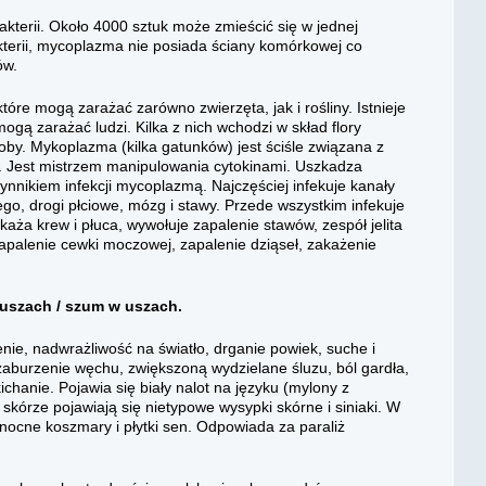
ności.
akterii. Około 4000 sztuk może zmieścić się w jednej
kterii, mycoplazma nie posiada ściany komórkowej co
ów.
re mogą zarażać zarówno zwierzęta, jak i rośliny. Istnieje
gą zarażać ludzi. Kilka z nich wchodzi w skład flory
roby. Mykoplazma (kilka gatunków) jest ściśle związana z
 Jest mistrzem manipulowania cytokinami. Uszkadza
nnikiem infekcji mycoplazmą. Najczęściej infekuje kanały
go, drogi płciowe, mózg i stawy. Przede wszystkim infekuje
aża krew i płuca, wywołuje zapalenie stawów, zespół jelita
zapalenie cewki moczowej, zapalenie dziąseł, zakażenie
uszach / szum w uszach.
e, nadwrażliwość na światło, drganie powiek, suche i
zaburzenie węchu, zwiększoną wydzielane śluzu, ból gardła,
ichanie. Pojawia się biały nalot na języku (mylony z
a skórze pojawiają się nietypowe wysypki skórne i siniaki. W
ocne koszmary i płytki sen. Odpowiada za paraliż