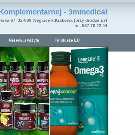
Komplementarnej - 3mmedical
wska 67, 32-086 Węgrzce k.Krakowa (przy drodze E7)
tel. 537 70 22 44
Rezerwuj wizytę
Fundusze EU