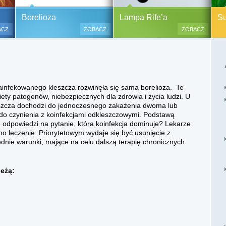
y alergiczne na ok.
Pasożyty, grzyby, bakterie
Borelioza i koinfekcje
Borelioza
Lampa Rife’a
Sup
oraz zabiegi
(BORELIOZA) i wirusy – diagnostyka
ACZ
ZOBACZ
ZOBACZ
i terapia.
lesne i bezinwazyjne
Do polskich szpitali w ostatnich
 i nacinania, co jest
latach trafia od kilku do kilkunastu
 przypadku dzieci),
tysięcy pacjentów chorych na
tychmiastowy.
boreliozę, to 10 razy więcej aniżeli
ainfekowanego kleszcza rozwinęła się sama borelioza. Te
przed laty. Ryzyko zakażenia
ety patogenów, niebezpiecznych dla zdrowia i życia ludzi. U
boreliozą związane jest ze stałym
szcza dochodzi do jednoczesnego zakażenia dwoma lub
lub czasowym przebywaniem na
do czynienia z koinfekcjami odkleszczowymi. Podstawą
terenach opanowanych prze
e odpowiedzi na pytanie, która koinfekcja dominuje? Lekarze
zakażone kleszcze, komary lub
o leczenie. Priorytetowym wydaje się być usunięcie z
meszki.
nie warunki, mające na celu dalszą terapię chronicznych
leżą: