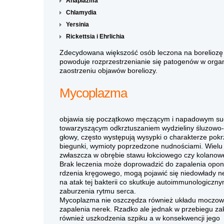
Anaplazma
Chlamydia
Yersinia
Rickettsia i Ehrlichia
Zdecydowana większość osób leczona na boreliozę ni
powoduje rozprzestrzenianie się patogenów w orga
zaostrzeniu objawów boreliozy.
Mycoplazma
objawia się początkowo męczącym i napadowym suc
towarzyszącym odkrztuszaniem wydzieliny śluzowo-ro
głowy, często występują wysypki o charakterze pok
biegunki, wymioty poprzedzone nudnościami. Wielu 
zwłaszcza w obrębie stawu łokciowego czy kolanow
Brak leczenia może doprowadzić do zapalenia op
rdzenia kręgowego, mogą pojawić się niedowłady n
na atak tej bakterii co skutkuje autoimmunologicz
zaburzenia rytmu serca.
Mycoplazma nie oszczędza również układu moczow
zapalenia nerek. Rzadko ale jednak w przebiegu zak
również uszkodzenia szpiku a w konsekwencji jego