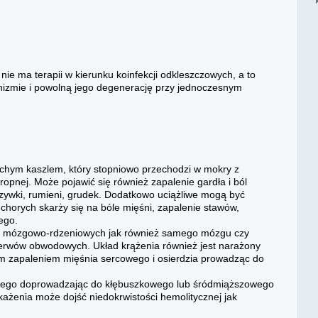
e ma terapii w kierunku koinfekcji odkleszczowych, a to
nizmie i powolną jego degenerację przy jednoczesnym
hym kaszlem, który stopniowo przechodzi w mokry z
pnej. Może pojawić się również zapalenie gardła i ból
rzywki, rumieni, grudek. Dodatkowo uciążliwe mogą być
chorych skarży się na bóle mięśni, zapalenie stawów,
ego.
on mózgowo-rdzeniowych jak również samego mózgu czy
erwów obwodowych. Układ krążenia również jest narażony
nym zapaleniem mięśnia sercowego i osierdzia prowadząc do
ego doprowadzając do kłębuszkowego lub śródmiąższowego
ażenia może dojść niedokrwistości hemolitycznej jak