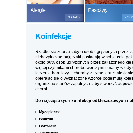
Bezbolesne test
Alergie
Pasożyty
500 alergenów 
ZOBACZ
ZOB
odczulające.
Testy są bezbo
Koinfekcje
(bez nakłuwania
bardzo ważne w
a wynik jest na
Rzadko się zdarza, aby u osób ugryzionych przez z
niebezpieczne pajęczaki posiadają w sobie całe paki
około 80% osób ugryzionych przez zakażonego kle
więcej czynnikami chorobotwórczymi i mamy wtedy 
leczenia boreliozy – choroby z Lyme jest znalezieni
opierając się o wyznaczone wzorce podejmują kolejn
organizmu stanów zapalnych, aby stworzyć odpowied
chorób.
Do najczęstrzych koinfekcji odkleszczowych na
Mycoplazma
Babesia
Bartonella