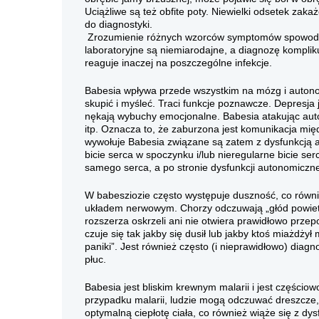
Uciążliwe są też obfite poty. Niewielki odsetek za
do diagnostyki.
Zrozumienie różnych wzorców symptomów spowodowa
laboratoryjne są niemiarodajne, a diagnozę kompli
reaguje inaczej na poszczególne infekcje.
Babesia wpływa przede wszystkim na mózg i autono
skupić i myśleć. Traci funkcje poznawcze. Depresja
nękają wybuchy emocjonalne. Babesia atakując aut
itp. Oznacza to, że zaburzona jest komunikacja mię
wywołuje Babesia związane są zatem z dysfunkcją 
bicie serca w spoczynku i/lub nieregularne bicie ser
samego serca, a po stronie dysfunkcji autonomicz
W babesziozie często występuje duszność, co równ
układem nerwowym. Chorzy odczuwają „głód powiet
rozszerza oskrzeli ani nie otwiera prawidłowo przep
czuje się tak jakby się dusił lub jakby ktoś miażdży
paniki”. Jest również często (i nieprawidłowo) diag
płuc.
Babesia jest bliskim krewnym malarii i jest częściow
przypadku malarii, ludzie mogą odczuwać dreszcze,
optymalną ciepłotę ciała, co również wiąże się z