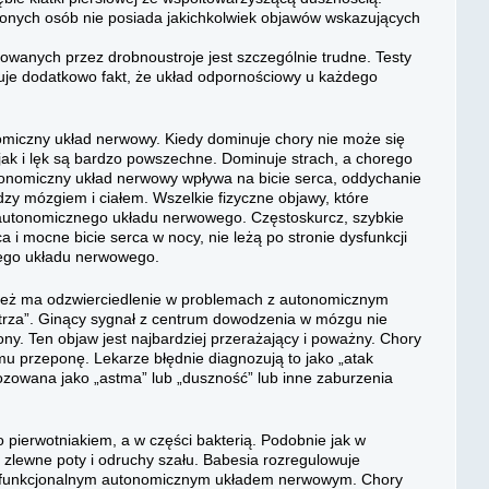
każonych osób nie posiada jakichkolwiek objawów wskazujących
nych przez drobnoustroje jest szczególnie trudne. Testy
kuje dodatkowo fakt, że układ odpornościowy u każdego
miczny układ nerwowy. Kiedy dominuje chory nie może się
 jak i lęk są bardzo powszechne. Dominuje strach, a chorego
onomiczny układ nerwowy wpływa na bicie serca, oddychanie
dzy mózgiem i ciałem. Wszelkie fizyczne objawy, które
autonomicznego układu nerwowego. Częstoskurcz, szybkie
ca i mocne bicie serca w nocy, nie leżą po stronie dysfunkcji
nego układu nerwowego.
ież ma odzwierciedlenie w problemach z autonomicznym
rza”. Ginący sygnał z centrum dowodzenia w mózgu nie
ony. Ten objaw jest najbardziej przerażający i poważny. Chory
ł mu przeponę. Lekarze błędnie diagnozują to jako „atak
nozowana jako „astma” lub „duszność” lub inne zaburzenia
o pierwotniakiem, a w części bakterią. Podobnie jak w
 zlewne poty i odruchy szału. Babesia rozregulowuje
 dysfunkcjonalnym autonomicznym układem nerwowym. Chory