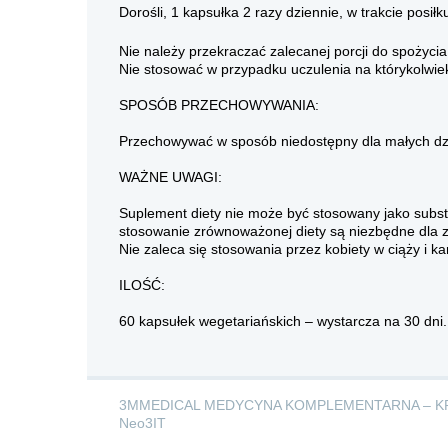
Dorośli, 1 kapsułka 2 razy dziennie, w trakcie posiłk
Nie należy przekraczać zalecanej porcji do spożycia
Nie stosować w przypadku uczulenia na którykolwie
SPOSÓB PRZECHOWYWANIA:
Przechowywać w sposób niedostępny dla małych dzi
WAŻNE UWAGI:
Suplement diety nie może być stosowany jako substy
stosowanie zrównoważonej diety są niezbędne dla 
Nie zaleca się stosowania przez kobiety w ciąży i ka
ILOŚĆ:
60 kapsułek wegetariańskich – wystarcza na 30 dni.
3MMEDICAL MEDYCYNA KOMPLEMENTARNA – K
Neo3IT