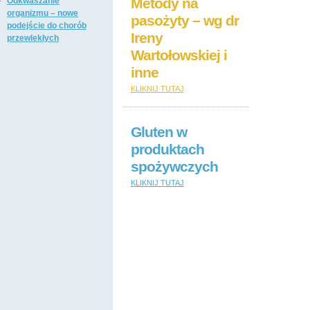
Metody na
Odkwaszanie
organizmu – nowe
pasożyty – wg dr
podejście do chorób
Ireny
przewlekłych
Wartołowskiej i
inne
KLIKNIJ TUTAJ
Gluten w
produktach
spożywczych
KLIKNIJ TUTAJ