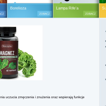
y alergiczne na ok.
Pasożyty, grzyby, bakterie
Borelioza i koinfekcje
Borelioza
Lampa Rife’a
Sup
oraz zabiegi
(BORELIOZA) i wirusy – diagnostyka
ACZ
ZOBACZ
ZOBACZ
i terapia.
lesne i bezinwazyjne
Do polskich szpitali w ostatnich
 i nacinania, co jest
latach trafia od kilku do kilkunastu
 przypadku dzieci),
tysięcy pacjentów chorych na
tychmiastowy.
boreliozę, to 10 razy więcej aniżeli
przed laty. Ryzyko zakażenia
boreliozą związane jest ze stałym
lub czasowym przebywaniem na
terenach opanowanych prze
zakażone kleszcze, komary lub
meszki.
nia uczucia zmęczenia i znużenia oraz wspierają funkcje