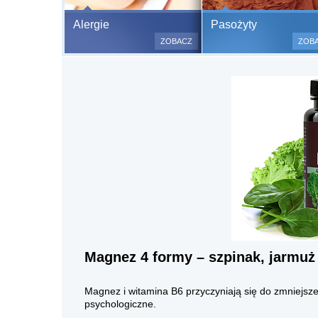
Bezbolesne test
Alergie
Pasożyty
500 alergenów 
ZOBACZ
ZOB
odczulające.
Testy są bezbo
(bez nakłuwania
bardzo ważne w
a wynik jest na
Magnez 4 formy – szpinak, jarmuż
Magnez i witamina B6 przyczyniają się do zmniejsze
psychologiczne.