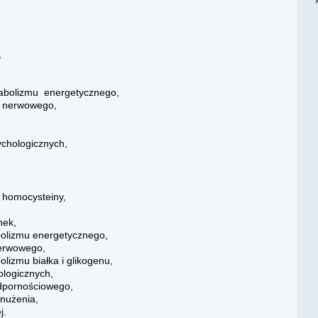
,
,
abolizmu energetycznego,
 nerwowego,
chologicznych,
 homocysteiny,
nek,
bolizmu energetycznego,
erwowego,
lizmu białka i glikogenu,
ologicznych,
dpornościowego,
znużenia,
j.