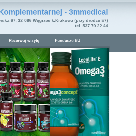
Komplementarnej - 3mmedical
wska 67, 32-086 Węgrzce k.Krakowa (przy drodze E7)
tel. 537 70 22 44
Rezerwuj wizytę
Fundusze EU