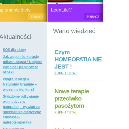
Generator plazmy
Suplementy diety, zdrowa żywność i
M
lementy diety
LeenLife®
elektromagnetycznej
kosmetyki naturalne.
c
ZOBACZ
ZOBACZ
u
Produkty naturalne
Warto wiedzieć
przeciwbakteryjne, przeciwgrzybicze
i przeciwpasożytnicze,
Aktualności
wzmacniające odporność i
regulujące funkcje układu
SOS dla skóry
immunologicznego, antyoksydanty,
Czym
witaminy i minerały, preparaty
Jak wspomóc kurację
HOMEOPATIA NIE
ogólnie wzmacniające i regulujące
odkwaszającą? Utajona
JEST !
funkcje organizmu, dietetyczne i
kwasica i jej pierwsze
regulujące pracę układu
oznaki
KLIKNIJ TUTAJ
pokarmowego, poprawiające stan
Wygraj Kolagen
tkanki łącznej i kosmetyki naturalne,
Naturalny Graphite –
suplementy diety i kosmetyki firm: Dr
wiosenny konkurs!
Nowe terapie
Nona, Colway, Morinda, Forever.
Świadome odżywianie
przeciwko
wg medycyny
pasożytom
naturalnej – wywiad ze
specjalistką medycyny
KLIKNIJ TUTAJ
chińskiej –
naturoterapeutką