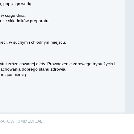
u, popijając wodą.
 w ciągu dnia.
k ze składników preparatu.
eci, w suchym i chłodnym miejscu.
tut zróżnicowanej diety. Prowadzenie zdrowego trybu życia i
zachowania dobrego stanu zdrowia.
rmiące piersią.
RAKÓW ; 3MMEDICAL