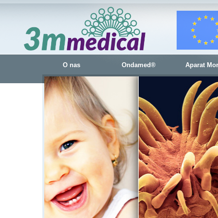
O nas
Ondamed®
Aparat Mo