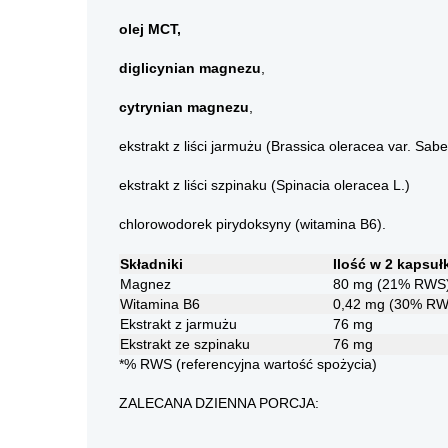
olej MCT,
diglicynian magnezu
,
cytrynian magnezu
,
ekstrakt z liści jarmużu (Brassica oleracea var. Sabel
ekstrakt z liści szpinaku (Spinacia oleracea L.)
chlorowodorek pirydoksyny (witamina B6).
Składniki
Ilość w 2 kapsuł
Magnez
80 mg (21% RWS
Witamina B6
0,42 mg (30% RW
Ekstrakt z jarmużu
76 mg
Ekstrakt ze szpinaku
76 mg
*% RWS (referencyjna wartość spożycia)
ZALECANA DZIENNA PORCJA: