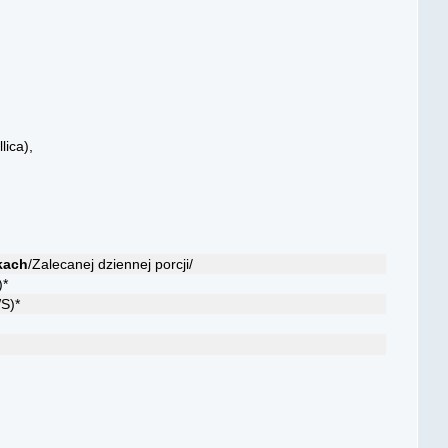
lica),
kach
/Zalecanej dziennej porcji/
)*
S)*