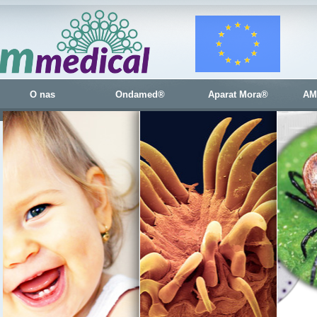
O nas
Ondamed®
Aparat Mora®
AM