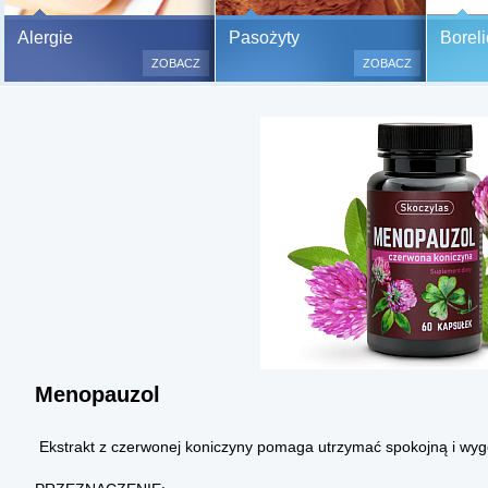
Bezbolesne testy alergiczne na
Alergie
Pasożyty
Boreli
500 alergenów oraz zabiegi
ZOBACZ
ZOBACZ
odczulające.
Testy są bezbolesne i bezinwa
(bez nakłuwania i nacinania, co
bardzo ważne w przypadku dzie
a wynik jest natychmiastowy.
Menopauzol
Ekstrakt z czerwonej koniczyny pomaga utrzymać spokojną i w