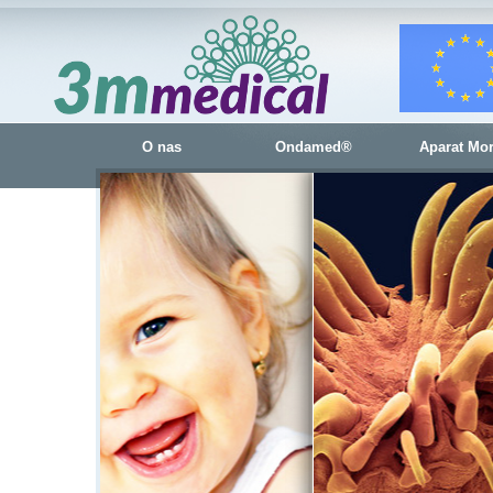
O nas
Ondamed®
Aparat Mo