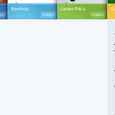
y alergiczne na ok.
Pasożyty, grzyby, bakterie
Borelioza i koinfekcje
Borelioza
Lampa Rife’a
Sup
oraz zabiegi
(BORELIOZA) i wirusy – diagnostyka
ACZ
ZOBACZ
ZOBACZ
i terapia.
lesne i bezinwazyjne
Do polskich szpitali w ostatnich
 i nacinania, co jest
latach trafia od kilku do kilkunastu
 przypadku dzieci),
tysięcy pacjentów chorych na
tychmiastowy.
boreliozę, to 10 razy więcej aniżeli
przed laty. Ryzyko zakażenia
boreliozą związane jest ze stałym
lub czasowym przebywaniem na
terenach opanowanych prze
zakażone kleszcze, komary lub
meszki.