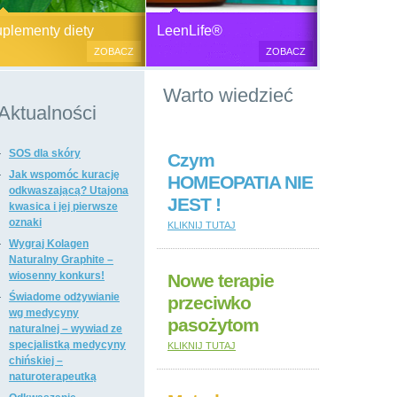
Generator plazmy
Suplementy diety, zdrowa żywność i
M
lementy diety
LeenLife®
elektromagnetycznej
kosmetyki naturalne.
c
ZOBACZ
ZOBACZ
u
Produkty naturalne
Warto wiedzieć
przeciwbakteryjne, przeciwgrzybicze
i przeciwpasożytnicze,
Aktualności
wzmacniające odporność i
regulujące funkcje układu
SOS dla skóry
immunologicznego, antyoksydanty,
Czym
witaminy i minerały, preparaty
Jak wspomóc kurację
HOMEOPATIA NIE
ogólnie wzmacniające i regulujące
odkwaszającą? Utajona
JEST !
funkcje organizmu, dietetyczne i
kwasica i jej pierwsze
regulujące pracę układu
oznaki
KLIKNIJ TUTAJ
pokarmowego, poprawiające stan
Wygraj Kolagen
tkanki łącznej i kosmetyki naturalne,
Naturalny Graphite –
suplementy diety i kosmetyki firm: Dr
wiosenny konkurs!
Nowe terapie
Nona, Colway, Morinda, Forever.
Świadome odżywianie
przeciwko
wg medycyny
pasożytom
naturalnej – wywiad ze
specjalistką medycyny
KLIKNIJ TUTAJ
chińskiej –
naturoterapeutką