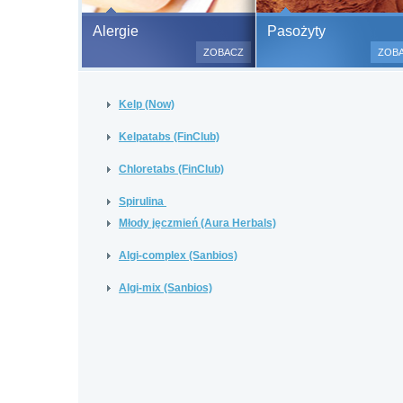
Bezbolesne test
Alergie
Pasożyty
500 alergenów 
ZOBACZ
ZOB
odczulające.
Testy są bezbo
Kelp (Now)
(bez nakłuwania
bardzo ważne w
Kelpatabs (FinClub)
a wynik jest na
Chloretabs (FinClub)
Spirulina
Młody jęczmień (Aura Herbals)
Algi-complex (Sanbios)
Algi-mix (Sanbios)