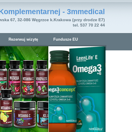
Komplementarnej - 3mmedical
wska 67, 32-086 Węgrzce k.Krakowa (przy drodze E7)
tel. 537 70 22 44
Rezerwuj wizytę
Fundusze EU