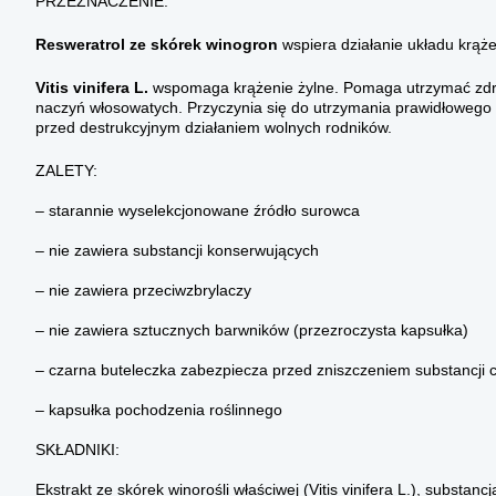
PRZEZNACZENIE:
Resweratrol
ze skórek winogron
wspiera działanie układu krąż
Vitis vinifera L.
wspomaga krążenie żylne. Pomaga utrzymać zdro
naczyń włosowatych. Przyczynia się do utrzymania prawidłowego 
przed destrukcyjnym działaniem wolnych rodników.
ZALETY:
– starannie wyselekcjonowane źródło surowca
– nie zawiera substancji konserwujących
– nie zawiera przeciwzbrylaczy
– nie zawiera sztucznych barwników (przezroczysta kapsułka)
– czarna buteleczka zabezpiecza przed zniszczeniem substancji 
– kapsułka pochodzenia roślinnego
SKŁADNIKI:
Ekstrakt ze skórek winorośli właściwej (Vitis vinifera L.), substanc