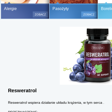
Bezbolesne testy alergiczne na
Alergie
Pasożyty
Boreli
500 alergenów oraz zabiegi
ZOBACZ
ZOBACZ
odczulające.
Testy są bezbolesne i bezinwa
(bez nakłuwania i nacinania, co
bardzo ważne w przypadku dzie
a wynik jest natychmiastowy.
Resweratrol
Resweratrol wspiera działanie układu krążenia, w tym serca .