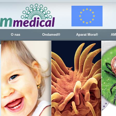
O nas
Ondamed®
Aparat Mora®
AM