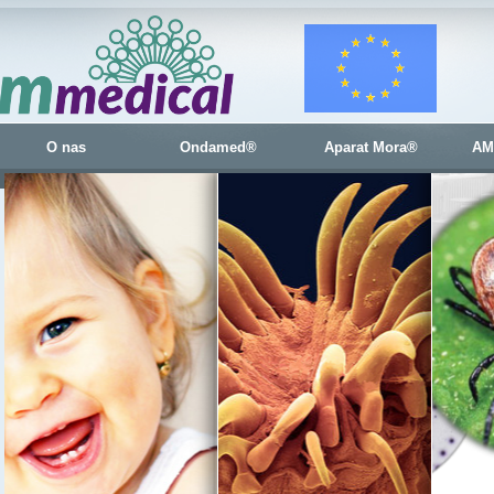
O nas
Ondamed®
Aparat Mora®
AM