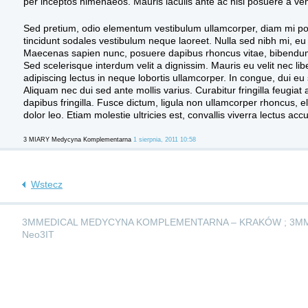
per inceptos himenaeos. Mauris iaculis ante ac nisi posuere a v
Sed pretium, odio elementum vestibulum ullamcorper, diam mi porttitor
tincidunt sodales vestibulum neque laoreet. Nulla sed nibh mi, eu p
Maecenas sapien nunc, posuere dapibus rhoncus vitae, bibendum i
Sed scelerisque interdum velit a dignissim. Mauris eu velit nec l
adipiscing lectus in neque lobortis ullamcorper. In congue, dui eu so
Aliquam nec dui sed ante mollis varius. Curabitur fringilla feugiat 
dapibus fringilla. Fusce dictum, ligula non ullamcorper rhoncus, 
dolor leo. Etiam molestie ultricies est, convallis viverra lectus 
3 MIARY Medycyna Komplementarna
1 sierpnia, 2011 10:58
Wstecz
3MMEDICAL MEDYCYNA KOMPLEMENTARNA – KRAKÓW ; 3M
Neo3IT