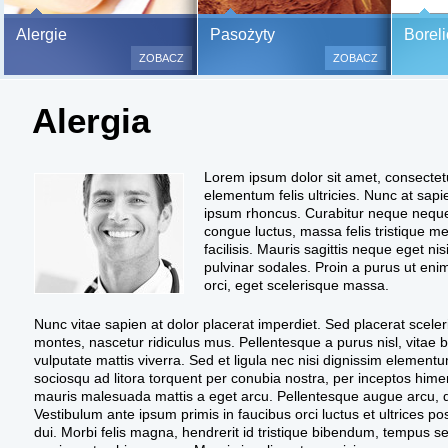
Bezbolesne testy alergiczne na
Alergie
Pasożyty
Boreli
500 alergenów oraz zabiegi
ZOBACZ
ZOBACZ
odczulające.
Testy są bezbolesne i bezinwa
Alergia
(bez nakłuwania i nacinania, co
bardzo ważne w przypadku dzie
a wynik jest natychmiastowy.
Lorem ipsum dolor sit amet, consectet
elementum felis ultricies. Nunc at sap
ipsum rhoncus. Curabitur neque neque, 
congue luctus, massa felis tristique me
facilisis. Mauris sagittis neque eget ni
pulvinar sodales. Proin a purus ut enim
orci, eget scelerisque massa.
Nunc vitae sapien at dolor placerat imperdiet. Sed placerat scele
montes, nascetur ridiculus mus. Pellentesque a purus nisl, vitae bl
vulputate mattis viverra. Sed et ligula nec nisi dignissim elemen
sociosqu ad litora torquent per conubia nostra, per inceptos himen
mauris malesuada mattis a eget arcu. Pellentesque augue arcu, d
Vestibulum ante ipsum primis in faucibus orci luctus et ultrices 
dui. Morbi felis magna, hendrerit id tristique bibendum, tempus sed