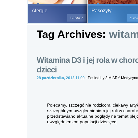
Bezbolesne test
Alergie
Pasożyty
500 alergenów 
ZOBACZ
ZOB
odczulające.
Tag Archives:
witam
Testy są bezbo
(bez nakłuwania
bardzo ważne w
a wynik jest na
Witamina D3 i jej rola w ch
dzieci
28 października, 2013
11:00
- Posted by 3 MIARY Medycyn
Polecamy, szczególnie rodzicom, ciekawy artyk
szczególnym uwzględnieniem jej roli w choro
przedstawiano aktualne poglądy na temat ple
uwzględnieniem populacji dziecięcej.