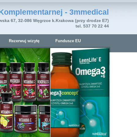
Komplementarnej - 3mmedical
wska 67, 32-086 Węgrzce k.Krakowa (przy drodze E7)
tel. 537 70 22 44
Rezerwuj wizytę
Fundusze EU