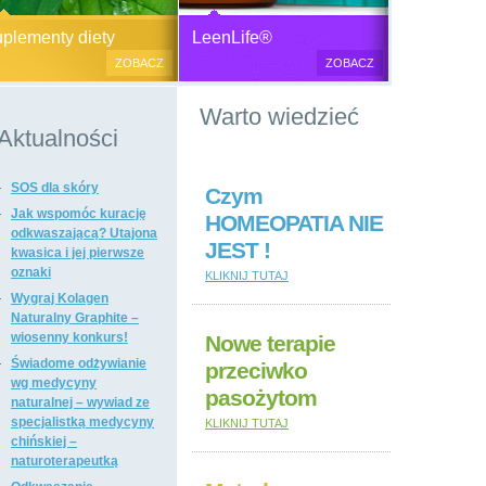
Generator plazmy
Suplementy diety, zdrowa żywność i
M
lementy diety
LeenLife®
elektromagnetycznej
kosmetyki naturalne.
c
ZOBACZ
ZOBACZ
u
Produkty naturalne
Warto wiedzieć
przeciwbakteryjne, przeciwgrzybicze
i przeciwpasożytnicze,
Aktualności
wzmacniające odporność i
regulujące funkcje układu
SOS dla skóry
immunologicznego, antyoksydanty,
Czym
witaminy i minerały, preparaty
Jak wspomóc kurację
HOMEOPATIA NIE
ogólnie wzmacniające i regulujące
odkwaszającą? Utajona
JEST !
funkcje organizmu, dietetyczne i
kwasica i jej pierwsze
regulujące pracę układu
oznaki
KLIKNIJ TUTAJ
pokarmowego, poprawiające stan
Wygraj Kolagen
tkanki łącznej i kosmetyki naturalne,
Naturalny Graphite –
suplementy diety i kosmetyki firm: Dr
wiosenny konkurs!
Nowe terapie
Nona, Colway, Morinda, Forever.
Świadome odżywianie
przeciwko
wg medycyny
pasożytom
naturalnej – wywiad ze
specjalistką medycyny
KLIKNIJ TUTAJ
chińskiej –
naturoterapeutką