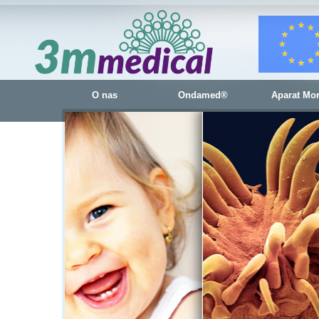
O nas
Ondamed®
Aparat Mo