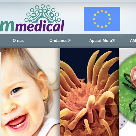
O nas
Ondamed®
Aparat Mora®
AM