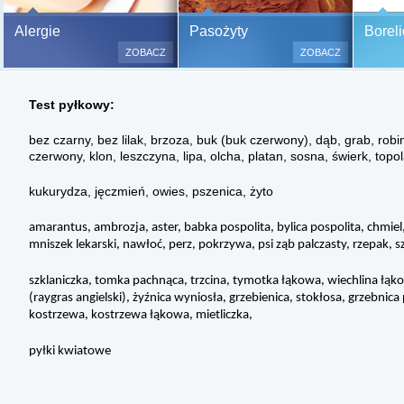
Bezbolesne testy alergiczne na
Alergie
Pasożyty
Boreli
500 alergenów oraz zabiegi
ZOBACZ
ZOBACZ
odczulające.
Testy są bezbolesne i bezinwa
Test pyłkowy:
(bez nakłuwania i nacinania, co
bardzo ważne w przypadku dzie
bez czarny, bez lilak, brzoza, buk (buk czerwony), dąb, grab, robi
a wynik jest natychmiastowy.
czerwony, klon, leszczyna, lipa, olcha, platan, sosna, świerk, topo
kukurydza, jęczmień, owies, pszenica, żyto
amarantus, ambrozja, aster, babka pospolita, bylica pospolita, chmiel
mniszek lekarski, nawłoć, perz, pokrzywa, psi ząb palczasty, rzepak, s
szklaniczka, tomka pachnąca, trzcina, tymotka łąkowa, wiechlina łąko
(raygras angielski), żyźnica wyniosła, grzebienica, stokłosa, grzebnic
kostrzewa, kostrzewa łąkowa, mietliczka,
pyłki kwiatowe