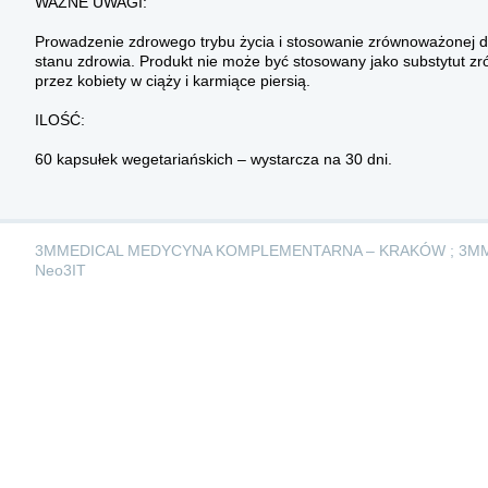
WAŻNE UWAGI:
Prowadzenie zdrowego trybu życia i stosowanie zrównoważonej d
stanu zdrowia. Produkt nie może być stosowany jako substytut zró
przez kobiety w ciąży i karmiące piersią.
ILOŚĆ:
60 kapsułek wegetariańskich – wystarcza na 30 dni.
3MMEDICAL MEDYCYNA KOMPLEMENTARNA – KRAKÓW ; 3M
Neo3IT