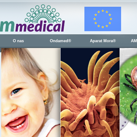
O nas
Ondamed®
Aparat Mora®
AM