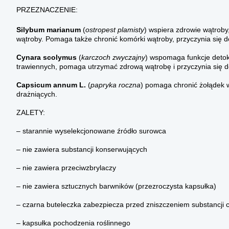
PRZEZNACZENIE:
Silybum marianum
(
ostropest plamisty
) wspiera zdrowie wątroby
wątroby. Pomaga także chronić komórki wątroby, przyczynia się do
Cynara scolymus
(
karczoch zwyczajny
) wspomaga funkcje deto
trawiennych, pomaga utrzymać zdrową wątrobę i przyczynia się do
Capsicum annum L.
(
papryka roczna
) pomaga chronić żołądek 
drażniących.
ZALETY:
– starannie wyselekcjonowane źródło surowca
– nie zawiera substancji konserwujących
– nie zawiera przeciwzbrylaczy
– nie zawiera sztucznych barwników (przezroczysta kapsułka)
– czarna buteleczka zabezpiecza przed zniszczeniem substancji 
– kapsułka pochodzenia roślinnego