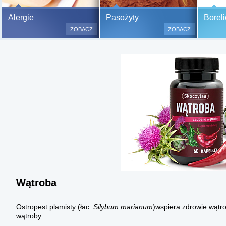
Bezbolesne testy alergiczne na
Alergie
Pasożyty
Boreli
500 alergenów oraz zabiegi
ZOBACZ
ZOBACZ
odczulające.
Testy są bezbolesne i bezinwa
(bez nakłuwania i nacinania, co
bardzo ważne w przypadku dzie
a wynik jest natychmiastowy.
Wątroba
Ostropest plamisty (łac.
Silybum marianum
)wspiera zdrowie wątro
wątroby .