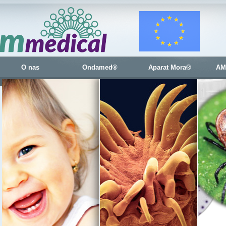
O nas
Ondamed®
Aparat Mora®
AM