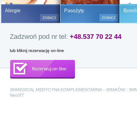
Bezbolesne testy alergiczne na
Alergie
Pasożyty
Boreli
500 alergenów oraz zabiegi
ZOBACZ
ZOBACZ
odczulające.
Testy są bezbolesne i bezinwa
Zadzwoń pod nr tel:
+48.537 70 22 44
(bez nakłuwania i nacinania, co
bardzo ważne w przypadku dzie
a wynik jest natychmiastowy.
lub kliknij rezerwację on-line
3MMEDICAL MEDYCYNA KOMPLEMENTARNA – KRAKÓW ; 3M
Neo3IT