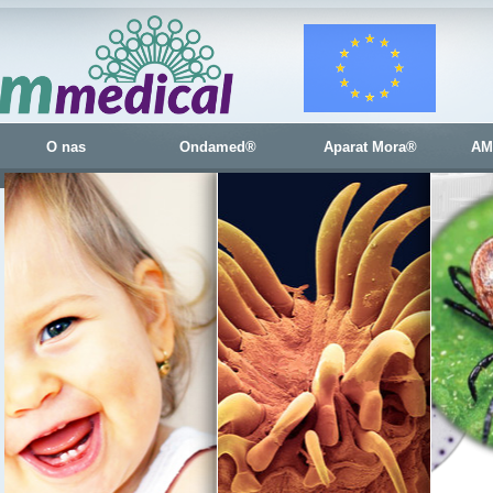
O nas
Ondamed®
Aparat Mora®
AM