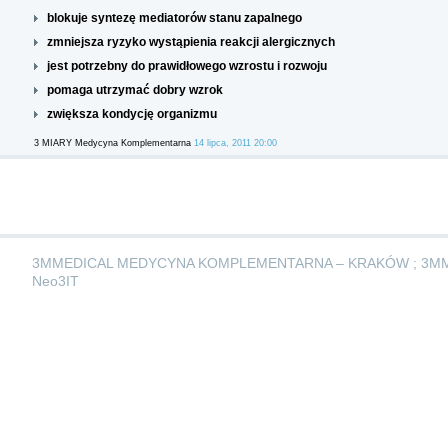
blokuje syntezę mediatorów stanu zapalnego
zmniejsza ryzyko wystąpienia reakcji alergicznych
jest potrzebny do prawidłowego wzrostu i rozwoju
pomaga utrzymać dobry wzrok
zwiększa kondycję organizmu
3 MIARY Medycyna Komplementarna
14 lipca, 2011 20:00
3MMEDICAL MEDYCYNA KOMPLEMENTARNA – KRAKÓW ; 3M
Neo3IT