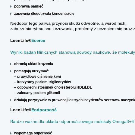
poprawia pamięć
zapewnia długotrwałą koncentrację
Niedobór tego paliwa przynosi skutki odwrotne, a wśród nich:
zaburzenia rytmu snu i czuwania, problemy z uczeniem się oraz z
LeenLife
®
E
serce
Wyniki badań klinicznych stanowią dowody naukowe, że moleku
chronią układ krążenia
pomagają utrzymać:
– prawidłowe ciśnienie krwi
– korzystny poziom triglicerydów
– odpowiedni stosunek cholesterolu HDL/LDL
– zalecany poziom glikemii
działają pozytywnie w prewencji ostrych incydentów sercowo- naczyn
LeenLife
®
E
odporność
Bardzo ważne dla układu odpornościowego molekuły Omega3+6 co
wspomaga odporność