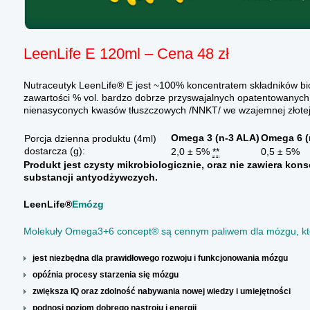
LeenLife E 120ml – Cena 48 zł
Nutraceutyk LeenLife® E jest ~100% koncentratem składników bi
zawartości % vol. bardzo dobrze przyswajalnych opatentowanych
nienasyconych kwasów tłuszczowych /NNKT/ we wzajemnej złotej 
Omega 3 (n-3 ALA)
Omega 6 (
Porcja dzienna produktu (4ml)
dostarcza (g):
2,0 ± 5%
**
0,5 ± 5%
Produkt jest czysty mikrobiologicznie, oraz nie zawiera ko
substancji antyodżywczych.
LeenLife
®
E
mózg
Molekuły Omega3+6 concept® są cennym paliwem dla mózgu, któ
jest niezbędna dla prawidłowego rozwoju i funkcjonowania mózgu
opóźnia procesy starzenia się mózgu
zwiększa IQ oraz zdolność nabywania nowej wiedzy i umiejętności
podnosi poziom dobrego nastroju i energii