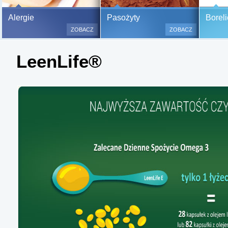
Bezbolesne testy alergiczne na
Alergie
Pasożyty
Boreli
500 alergenów oraz zabiegi
ZOBACZ
ZOBACZ
odczulające.
Testy są bezbolesne i bezinwa
LeenLife®
(bez nakłuwania i nacinania, co
bardzo ważne w przypadku dzie
a wynik jest natychmiastowy.