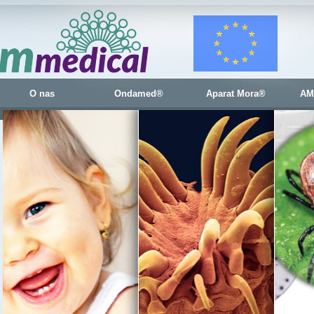
O nas
Ondamed®
Aparat Mora®
AM