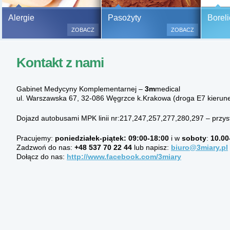
Bezbolesne testy alergiczne na
Alergie
Pasożyty
Boreli
500 alergenów oraz zabiegi
ZOBACZ
ZOBACZ
odczulające.
Testy są bezbolesne i bezinwa
Kontakt z nami
(bez nakłuwania i nacinania, co
bardzo ważne w przypadku dzie
a wynik jest natychmiastowy.
Gabinet Medycyny Komplementarnej –
3m
medical
ul. Warszawska 67, 32-086 Węgrzce k.Krakowa (droga E7 kierun
Dojazd autobusami MPK linii nr:217,247,257,277,280,297 – przys
Pracujemy:
poniedziałek-piątek:
09:00-
18:00
i w
soboty
:
10.00
Zadzwoń do nas:
+48
537 70 22 44
lub napisz:
biuro@3miary.pl
Dołącz do nas:
http://www.facebook.com/3miary