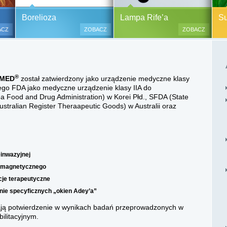
y alergiczne na ok.
Pasożyty, grzyby, bakterie
Borelioza i koinfekcje
Borelioza
Lampa Rife’a
Sup
oraz zabiegi
(BORELIOZA) i wirusy – diagnostyka
ACZ
ZOBACZ
ZOBACZ
i terapia.
lesne i bezinwazyjne
Do polskich szpitali w ostatnich
 i nacinania, co jest
latach trafia od kilku do kilkunastu
 przypadku dzieci),
tysięcy pacjentów chorych na
®
AMED
został zatwierdzony jako urządzenie medyczne klasy
tychmiastowy.
boreliozę, to 10 razy więcej aniżeli
iego FDA jako medyczne urządzenie klasy IIA do
przed laty. Ryzyko zakażenia
a Food and Drug Administration) w Korei Płd., SFDA (State
boreliozą związane jest ze stałym
tralian Register Theraapeutic Goods) w Australii oraz
lub czasowym przebywaniem na
terenach opanowanych prze
zakażone kleszcze, komary lub
meszki.
einwazyjnej
romagnetycznego
cje terapeutyczne
nie specyficznych „okien Adey’a”
ą potwierdzenie w wynikach badań przeprowadzonych w
ilitacyjnym.