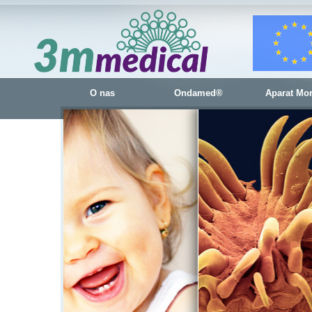
O nas
Ondamed®
Aparat Mo