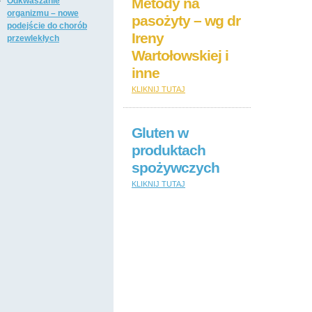
Metody na
Odkwaszanie
organizmu – nowe
pasożyty – wg dr
podejście do chorób
Ireny
przewlekłych
Wartołowskiej i
inne
KLIKNIJ TUTAJ
Gluten w
produktach
spożywczych
KLIKNIJ TUTAJ