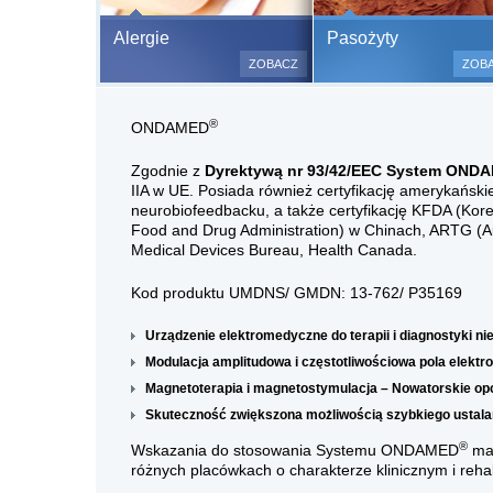
Bezbolesne test
Alergie
Pasożyty
500 alergenów 
ZOBACZ
ZOB
odczulające.
Testy są bezbo
®
ONDAMED
(bez nakłuwania
bardzo ważne w
Zgodnie z
Dyrektywą nr 93/42/EEC
System OND
a wynik jest na
IIA w UE. Posiada również certyfikację amerykańsk
neurobiofeedbacku, a także certyfikację KFDA (Kore
Food and Drug Administration) w Chinach, ARTG (Aus
Medical Devices Bureau, Health Canada.
Kod produktu UMDNS/ GMDN: 13-762/ P35169
Urządzenie elektromedyczne do terapii i diagnostyki ni
Modulacja amplitudowa i częstotliwościowa pola elekt
Magnetoterapia i magnetostymulacja – Nowatorskie op
Skuteczność zwiększona możliwością szybkiego ustala
®
Wskazania do stosowania Systemu ONDAMED
maj
różnych placówkach o charakterze klinicznym i rehab