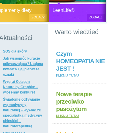
Generator plazmy
Suplementy diety, zdrowa żywność i
M
lementy diety
LeenLife®
elektromagnetycznej
kosmetyki naturalne.
c
ZOBACZ
ZOBACZ
u
Produkty naturalne
Warto wiedzieć
przeciwbakteryjne, przeciwgrzybicze
i przeciwpasożytnicze,
Aktualności
wzmacniające odporność i
regulujące funkcje układu
SOS dla skóry
immunologicznego, antyoksydanty,
Czym
witaminy i minerały, preparaty
Jak wspomóc kurację
HOMEOPATIA NIE
ogólnie wzmacniające i regulujące
odkwaszającą? Utajona
JEST !
funkcje organizmu, dietetyczne i
kwasica i jej pierwsze
regulujące pracę układu
oznaki
KLIKNIJ TUTAJ
pokarmowego, poprawiające stan
Wygraj Kolagen
tkanki łącznej i kosmetyki naturalne,
Naturalny Graphite –
suplementy diety i kosmetyki firm: Dr
wiosenny konkurs!
Nowe terapie
Nona, Colway, Morinda, Forever.
Świadome odżywianie
przeciwko
wg medycyny
pasożytom
naturalnej – wywiad ze
specjalistką medycyny
KLIKNIJ TUTAJ
chińskiej –
naturoterapeutką