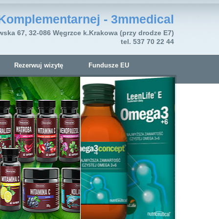
Komplementarnej - 3mmedical
wska 67, 32-086 Węgrzce k.Krakowa (przy drodze E7)
tel. 537 70 22 44
Rezerwuj wizytę
Fundusze EU