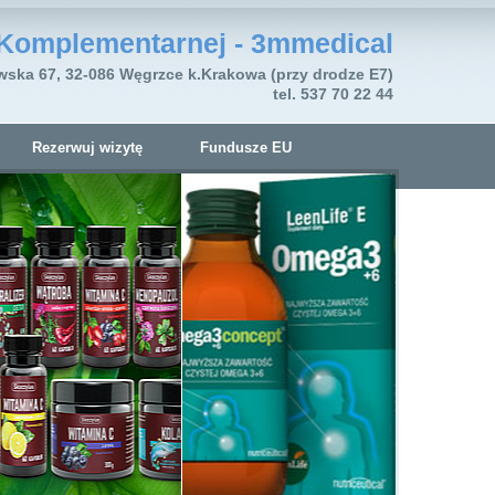
Komplementarnej - 3mmedical
wska 67, 32-086 Węgrzce k.Krakowa (przy drodze E7)
tel. 537 70 22 44
Rezerwuj wizytę
Fundusze EU