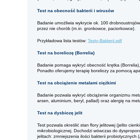
Test na obecność bakterii i wirusów
Badanie umożliwia wykrycie ok. 100 drobnoustrojów
przez nie chorób (m.in. gronkowce, paciorkowce).
Przykładowa lista testów:
Testy-Bakterii.pdf
Test na boreliozę (Borrelia)
Badanie pomaga wykryć obecność krętka (Borrelia)
Ponadto oferujemy terapię boreliozy za pomocą a
Test na obciążenie metalami ciężkimi
Badanie pozwala wykryć obciążenie organizmu metala
arsen, aluminium, beryl, pallad) oraz alergię na met
Test na dysbiozę jelit
Test pozwala określić stan flory jelitowej (jelito cie
mikrobiologicznej. Dochodzi wówczas do dysproporc
jelitach: zmniejszenia ilości bakterii probiotycznych