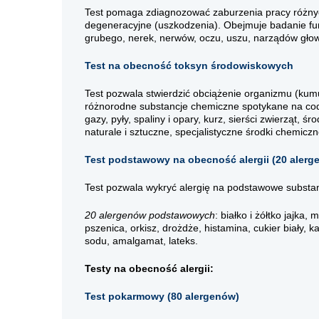
Test pomaga zdiagnozować zaburzenia pracy różnyc
degeneracyjne (uszkodzenia). Obejmuje badanie funkc
grubego, nerek, nerwów, oczu, uszu, narządów gło
Test na obecność toksyn środowiskowych
Test pozwala stwierdzić obciążenie organizmu (kumu
różnorodne substancje chemiczne spotykane na codz
gazy, pyły, spaliny i opary, kurz, sierści zwierząt
naturale i sztuczne, specjalistyczne środki chemiczn
Test podstawowy na obecność alergii (20 aler
Test pozwala wykryć alergię na podstawowe substanc
20 alergenów podstawowych
: białko i żółtko jajka,
pszenica, orkisz, drożdże, histamina, cukier biały, k
sodu, amalgamat, lateks.
Testy na obecność alergii:
Test pokarmowy (80 alergenów)