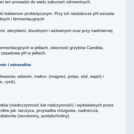
Stan ten prowadzi do wielu zaburzeń zdrowotnych.
ięki bakteriom probiotycznym. Przy ich niedoborze pH wzrasta
lnych i fermentacyjnych.
ami, sterydami, doustnymi i wziewnymi oraz przy nadmiernej
 fermentacyjnych w jelitach, obecność grzybów Candida,
 zasadowe pH w jelitach.
min i minerałów
okwasów, witamin, makro- (magnez, potas, sód, wapń) i
n, cynk).
łów (niedoczynność lub nadczynność) i wydzielanych przez
ołów jak: tarczyca, przysadka mózgowa, nadnercza,
iatorów (serotoniny, acetylocholiny).