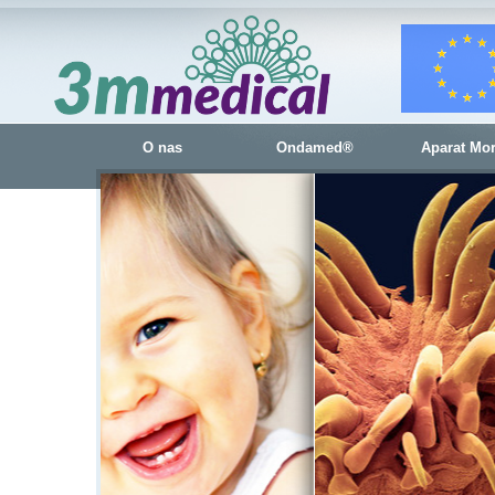
O nas
Ondamed®
Aparat Mo