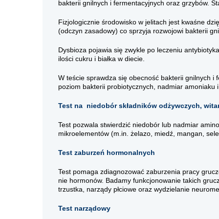
bakterii gnilnych i fermentacyjnych oraz grzybów. 
Fizjologicznie środowisko w jelitach jest kwaśne dz
(odczyn zasadowy) co sprzyja rozwojowi bakterii gni
Dysbioza pojawia się zwykle po leczeniu antybiotyk
ilości cukru i białka w diecie.
W teście sprawdza się obecność bakterii gnilnych i
poziom bakterii probiotycznych, nadmiar amoniaku i
Test na niedobór składników odżywczych, wita
Test pozwala stwierdzić niedobór lub nadmiar amin
mikroelementów (m.in. żelazo, miedź, mangan, sele
Test zaburzeń hormonalnych
Test pomaga zdiagnozować zaburzenia pracy gruczo
nie hormonów. Badamy funkcjonowanie takich grucz
trzustka, narządy płciowe oraz wydzielanie neuromed
Test narządowy