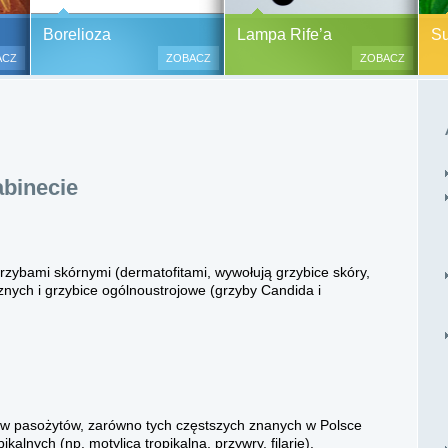
y alergiczne na ok.
Pasożyty, grzyby, bakterie
Borelioza i koinfekcje
Borelioza
Lampa Rife’a
Sup
oraz zabiegi
(BORELIOZA) i wirusy – diagnostyka
ACZ
ZOBACZ
ZOBACZ
i terapia.
lesne i bezinwazyjne
Do polskich szpitali w ostatnich
 i nacinania, co jest
latach trafia od kilku do kilkunastu
 przypadku dzieci),
tysięcy pacjentów chorych na
tychmiastowy.
boreliozę, to 10 razy więcej aniżeli
przed laty. Ryzyko zakażenia
binecie
boreliozą związane jest ze stałym
lub czasowym przebywaniem na
terenach opanowanych prze
zakażone kleszcze, komary lub
meszki.
ybami skórnymi (dermatofitami, wywołują grzybice skóry,
nych i grzybice ogólnoustrojowe (grzyby Candida i
w pasożytów, zarówno tych częstszych znanych w Polsce
opikalnych (np. motylica tropikalna, przywry, filarie).