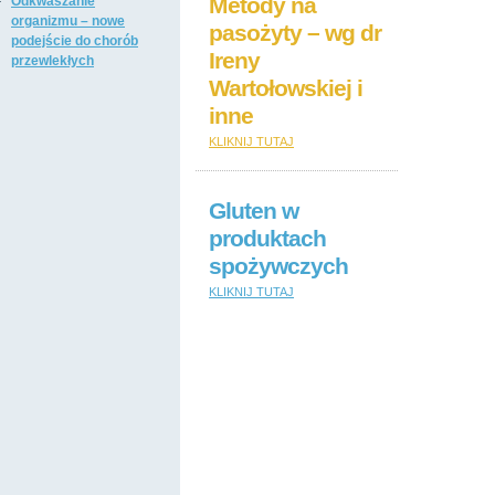
Metody na
Odkwaszanie
organizmu – nowe
pasożyty – wg dr
podejście do chorób
Ireny
przewlekłych
Wartołowskiej i
inne
KLIKNIJ TUTAJ
Gluten w
produktach
spożywczych
KLIKNIJ TUTAJ