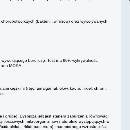
 chorobotwórczych (bakterii i wirusów) oraz wywoływanych
, wywołującego boreliozę. Test ma 80% wykrywalności.
paratu MORA.
mi ciężkimi (rtęć, amalgamat, ołów, kadm, nikiel, chrom,
ale.
nkie i grube). Dysbioza jelit jest stanem zaburzenia równowagi
ji ilościowych mikroorganizmów naturalnie występujących w
 (Acidophilus i Bifidobacterium) i nadmiernego wzrostu ilości