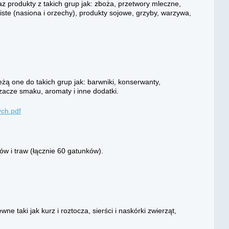
produkty z takich grup jak: zboża, przetwory mleczne,
ste (nasiona i orzechy), produkty sojowe, grzyby, warzywa,
żą one do takich grup jak: barwniki, konserwanty,
szacze smaku, aromaty i inne dodatki.
ch.pdf
tów i traw (łącznie 60 gatunków).
e taki jak kurz i roztocza, sierści i naskórki zwierząt,