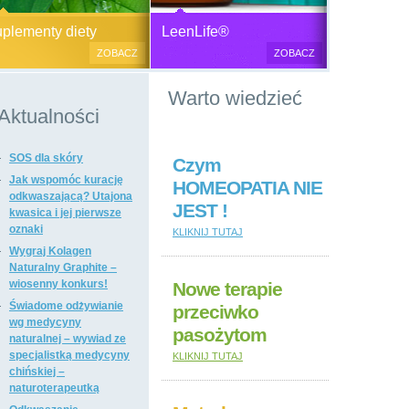
Generator plazmy
Suplementy diety, zdrowa żywność i
M
lementy diety
LeenLife®
elektromagnetycznej
kosmetyki naturalne.
c
ZOBACZ
ZOBACZ
u
Produkty naturalne
Warto wiedzieć
przeciwbakteryjne, przeciwgrzybicze
i przeciwpasożytnicze,
Aktualności
wzmacniające odporność i
regulujące funkcje układu
SOS dla skóry
immunologicznego, antyoksydanty,
Czym
witaminy i minerały, preparaty
Jak wspomóc kurację
HOMEOPATIA NIE
ogólnie wzmacniające i regulujące
odkwaszającą? Utajona
JEST !
funkcje organizmu, dietetyczne i
kwasica i jej pierwsze
regulujące pracę układu
oznaki
KLIKNIJ TUTAJ
pokarmowego, poprawiające stan
Wygraj Kolagen
tkanki łącznej i kosmetyki naturalne,
Naturalny Graphite –
suplementy diety i kosmetyki firm: Dr
wiosenny konkurs!
Nowe terapie
Nona, Colway, Morinda, Forever.
Świadome odżywianie
przeciwko
wg medycyny
pasożytom
naturalnej – wywiad ze
specjalistką medycyny
KLIKNIJ TUTAJ
chińskiej –
naturoterapeutką