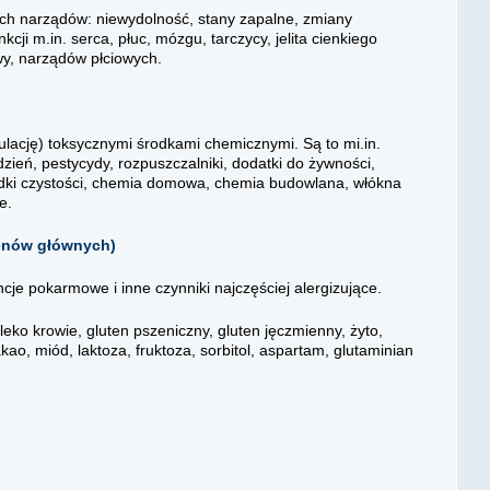
h narządów: niewydolność, stany zapalne, zmiany
ji m.in. serca, płuc, mózgu, tarczycy, jelita cienkiego
wy, narządów płciowych.
lację) toksycznymi środkami chemicznymi. Są to mi.in.
ień, pestycydy, rozpuszczalniki, dodatki do żywności,
, środki czystości, chemia domowa, chemia budowlana, włókna
e.
genów głównych)
je pokarmowe i inne czynniki najczęściej alergizujące.
 mleko krowie, gluten pszeniczny, gluten jęczmienny, żyto,
akao, miód, laktoza, fruktoza, sorbitol, aspartam, glutaminian