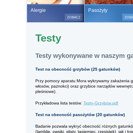
Bezbolesne test
Alergie
Pasożyty
500 alergenów 
ZOBACZ
ZOB
odczulające.
Testy są bezbo
Testy
(bez nakłuwania
bardzo ważne w
a wynik jest na
Testy wykonywane w naszym ga
Test na obecność grzybów (25 gatunków)
Przy pomocy aparatu Mora wykrywamy zakażenia grz
włosów, paznokci) oraz grzybice narządów wewnętrz
pleśniowe).
Przykładowa lista testów:
Testy-Grzybów.pdf
Test na obecność pasożytów (20 gatunków)
Badanie pozwala wykryć obecność różnych gatunkó
(lamblie, owsiki, glisty, tasiemiec, rzęsistek), jak i tr