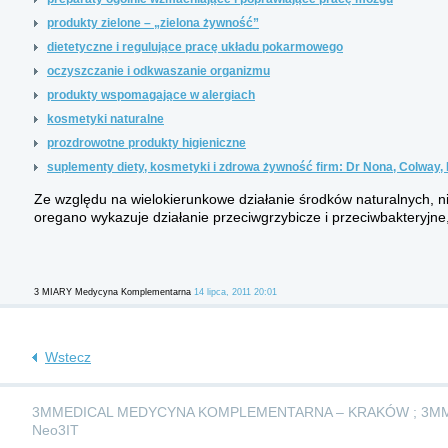
produkty zielone – „zielona żywność”
dietetyczne i regulujące pracę układu pokarmowego
oczyszczanie i odkwaszanie organizmu
produkty wspomagające w alergiach
kosmetyki naturalne
prozdrowotne produkty higieniczne
suplementy diety, kosmetyki i zdrowa żywność firm: Dr Nona, Colway, 
Ze względu na wielokierunkowe działanie środków naturalnych, nie
oregano wykazuje działanie przeciwgrzybicze i przeciwbakteryjne,
3 MIARY Medycyna Komplementarna
14 lipca, 2011 20:01
Wstecz
3MMEDICAL MEDYCYNA KOMPLEMENTARNA – KRAKÓW ; 3M
Neo3IT