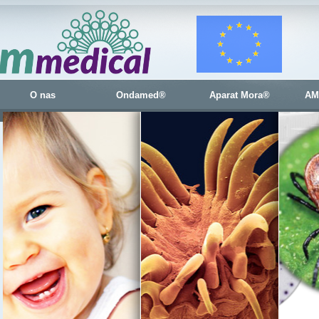
O nas
Ondamed®
Aparat Mora®
AM