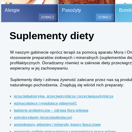
Bezbolesne testy alergiczne na
Alergie
Pasożyty
Boreli
500 alergenów oraz zabiegi
ZOBACZ
ZOBACZ
odczulające.
Testy są bezbolesne i bezinwa
Suplementy diety
(bez nakłuwania i nacinania, co
bardzo ważne w przypadku dzie
a wynik jest natychmiastowy.
W naszym gabinecie oprócz terapii za pomocą aparatu Mora i 
stosowanie preparatów ziołowych i mineralnych (suplementów di
profilaktycznych. Doradzamy również w zakresie diety przeciwgrzy
wspieramy w jej zachowywaniu.
Suplementy diety i zdrowa żywność zalecane przez nas są produkt
naturalnego pochodzenia. Znajdują się wśród nich preparaty:
przeciwbakteryjne, przeciwgrzybicze i przeciwpasożytnicze
wzmacniające i regulujące odporność
bakterie probiotyczne – zdrowa flora jelitowa
antyoksydanty (przeciwutleniacze)
aminokwasy, witaminy i minerały, kwasy tłuszczowe
preparaty ogólnie wzmacniające i poprawiające pracę mózgu