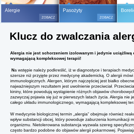
Bezbolesne testy alergiczne na
Alergie
Pasożyty
Boreli
500 alergenów oraz zabiegi
ZOBACZ
ZOBACZ
odczulające.
Testy są bezbolesne i bezinwa
Klucz do zwalczania alerg
(bez nakłuwania i nacinania, co
bardzo ważne w przypadku dzie
a wynik jest natychmiastowy.
Alergia nie jest schorzeniem izolowanym i jedynie uciążliw
wymagającą kompleksowej terapii!
N
a wstępie należy podkreślić, iż w diagnostyce i terapiach medy
szersze niż przyjęte przez medycynę akademicką. O alergii mówi
immunologicz­nych. Alergen, którym najczęściej jest białko obec
najważniejszym rezultatem jest uwolnienie przeciwciał. Przeciwciał
kininy, które powodują wystąpienie różnych ob­jawów chorobowych
zazwyczaj pojawia się już w pierwszych latach życia. Alergia nie j
całego układu immunologicznego, wymagającą kompleksowej tera
W medycynie biologicznej termin „alergia” obejmuje również reakcj
wpływ sub­stancji obcej, który powoduje zaburzenia komunikacji
organizmu. Nietolerowana substancja wyzwala szereg specyficz­n
często bardzo podobne do objawów alergii pokarmowej. Pojawiają