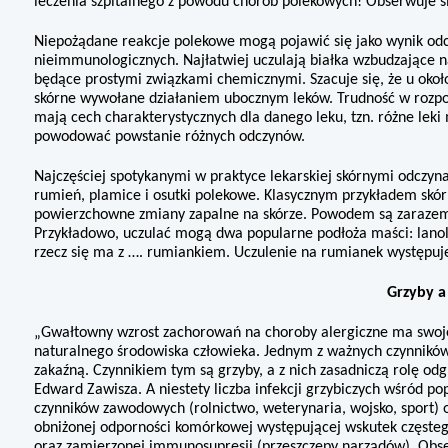
leczenia szpitalnego z powodu chorób polekowych! Obserwuje si
Niepożądane reakcje polekowe mogą pojawić się jako wynik od
nieimmuno­logicznych. Najłatwiej uczulają białka wzbudzające n
będące prostymi związkami chemicznymi. Szacuje się, że u okoł
skórne wywołane działaniem ubocznym le­ków. Trudność w rozpozn
mają cech cha­rakterystycznych dla danego leku, tzn. różne le
powodować powstanie różnych odczynów.
Najczęściej spotykanymi w praktyce lekarskiej skórnymi odczyn
rumień, plamice i osutki polekowe. Klasycznym przykładem skórne
powierzchowne zmiany zapalne na skórze. Powodem są zarazem s
Przykła­dowo, uczulać mogą dwa popularne podłoża maści: lanoli
rzecz się ma z …. rumiankiem. Uczulenie na rumianek występuje 
Grzyby a
„Gwałtowny wzrost zachorowań na choroby alergiczne ma swoje 
naturalnego środowiska człowieka. Jednym z ważnych czynni­ków 
zakaźną. Czynnikiem tym są grzyby, a z nich zasadniczą rolę o
Edward Zawisza. A niestety liczba infekcji grzybiczych wśród po
czynników zawodowych (rolnictwo, weterynaria, wojsko, sport) ora
obniżonej odpor­ności komórkowej występującej wskutek częstego
oraz zamierzonej immunosupresji (przeszczepy narządów). Obser