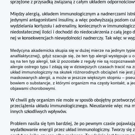
sprzężone z przysadką związa­ną z całym układem odpornościo
Między alergią, układem immunolo­gicznym a nadnerczami istniej
jedynymi antago­nistami insuliny, a więc podwyższają poziom c
wydzielania kortyzolu i adrenaliny, koniecznych w immunologic
niedostatecznej ilo­ści i dochodzi do niedocukrzenia z całą jego
nej w konsekwencjach niewydolności nadnerczy. Tak więc w wyp
Medycyna akademicka skupia się w dużej mierze na jednym typie aler
anafilaktycznej), gdyż szacuje się, że ten typ alergii występuje
są na ten typ alergii, tak iż pozostałe z reguły nie są rozpoznaw
alergie ostrego typu I zdają się w dzisiejszych czasach tracić n
układ immunologiczny na skutek różnorodnych obciążeń nie jest j
maskowanych alergii, a może w jeszcze większym stopniu – pseud
bowiem o substancje, z którymi organizm ma częsty kontakt, a j
objawami chorobowymi.
W chwili gdy organizm nie może w sposób obojętny przetworzyć
przeciążenia układu immunologicznego. Nieustannie więc ma miejs
innych szkodliwych wpływów.
Problem nasila się tym bardziej, że po pewnym czasie pojawiaj
wydatkowanie energii przez układ immunologiczny. Tworzy się za