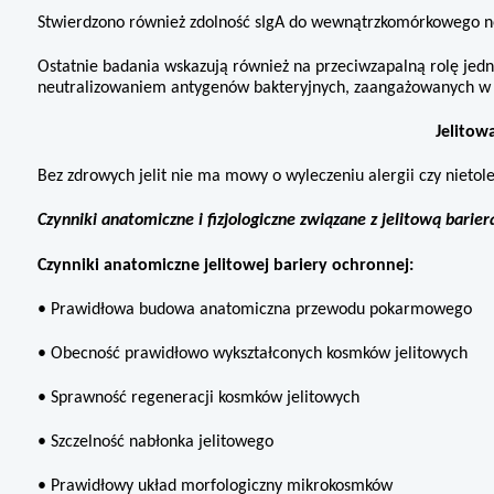
Stwierdzono również zdolność sIgA do wewnątrzkomórkowego ne
Ostatnie badania wskazują również na przeciwzapalną rolę jedn
neutralizowaniem anty­genów bakteryjnych, zaangażowanych w p
Jelitow
Bez zdrowych jelit nie ma mowy o wyleczeniu alergii czy nietolera
Czynniki anatomiczne i fizjologicz­ne związane z jelitową bar
Czynniki anatomiczne jelitowej bariery ochronnej:
• Prawidłowa budowa anatomiczna przewodu pokarmowego
• Obecność prawidłowo wykształ­conych kosmków jelitowych
• Sprawność regeneracji kosmków jelitowych
• Szczelność nabłonka jelitowego
• Prawidłowy układ morfologiczny mikrokosmków