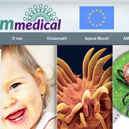
O nas
Ondamed®
Aparat Mora®
AM