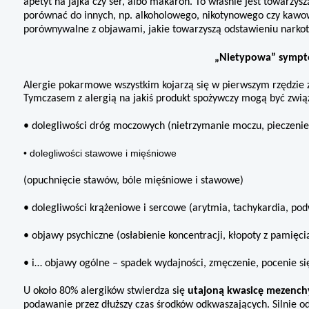
apetyt na jajka czy ser, albo makaron. To właśnie jest towarzy
porównać do innych, np. alkoholowego, nikotynowe­go czy kawo
porównywalne z objawami, jakie towa­rzyszą odstawieniu narko
„Nietypowa” sympt
Alergie pokarmowe wszystkim ko­jarzą się w pierwszym rzędzie z 
Tymczasem z alergią na jakiś produkt spożywczy mogą być zwią
• dolegliwości dróg moczowych (nietrzymanie moczu, pieczeni
• dolegliwości stawowe i mięśniowe
(opuchnięcie stawów, bóle mięśniowe i stawowe)
• dolegliwości krążeniowe i sercowe (arytmia, tachykardia, pod
• objawy psychiczne (osłabienie koncentracji, kłopoty z pamięci
• i… objawy ogólne – spadek wydaj­ności, zmęczenie, pocenie si
U około 80% alergików stwierdza się
utajoną kwasicę mezench
podawanie przez dłuższy czas środków odkwasza­jących. Silnie 