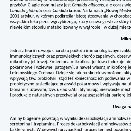
grzybów. Ciągle domi­nujący jest
Candida albicans,
ale coraz wi
Candida glabrata
oraz
Candida krusei
. Na łamach „Nowej Medycy
2001 artykuł, w którym podkreślał
istotę stosowania w chorobac
wszystkim leku przeciwgrzy­biczego, który usuwa grzyb ze skóry i
niewielkim stopniu metabolizowany w wątrobie i w dużej mierz
Mikr
Jedna z teorii rozwoju chorób o podłożu immunologicznym zakład
immunologicznych oraz przewlekłych chorób zapalnych, ob­serw
mikroflory jelitowej. Zmieniona mikroflora jelitowa indukuje 
pokarmowe i wziewne, patogeny), a nawet własną mikroflorę jel
Leśniowskiego-Crohna). Dzieje się tak na skutek wzmożonej a
wpływają tzw. probiotyki, stąd też konieczność ich podawania w 
probiotyczne za­siedlające przewód pokarmowy i wpływają na uk
błonami śluzowymi, tzw. układ GALT. Stymulują nieswoiste me
i produkcję naturalnych przeciwciał oraz uszczelniają barierę je
Uwaga n
Aminy biogenne powstają w wyniku dekarboksylacji amino­kwas
serotonina i tryptamina. Proces dekarboksylacji aminokwasów
bakteryjnych. W pewnych przypadkach proces ten jest pożądany