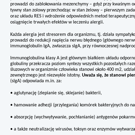
prowadzi do zablokowa­nia mezenchymy – gdyż przy kwaśnym odc
tywny stan zolowy przechodząc w stan żelowy – pierwszym zada
oraz układu RES i wdrożenie odpowiednich metod terapeutycz
osiągnięcie trwałych efektów w leczeniu alergii.
Każda alergia jest stresorem dla or­ganizmu, tj. działa sympaty
prowadzi do redukcji napięcia nerwu błędnego (głównego nerwu 
immunoglobulin IgA, zwłaszcza sIgA, przy równoczesnej nadprodu
Immunoglobulina klasy A jest głównym białkiem układu odporn
globuliny przekracza poziom syntezy wszystkich pozostałych raz
śluzowych w organizmie człowieka stanowi oko­ło 400 m2, udzia
zewnętrznego jest niezwykle istotny.
Uważa się, że stano­wi pi
(sIgA) odpowiada m.in. za:
• aglutynację (zlepianie się, skleja­nie) bakterii,
• hamowanie adhezji (przylegania) komórek bakteryjnych do na
• absorpcję (wychwytywanie, po­chłanianie) antygenów pokarm
• a także neutralizację wirusów, tok­syn oraz enzymów wytwarz