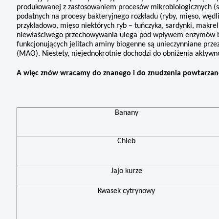
produkowanej z zastosowaniem procesów mikrobiologicznych (se
podatnych na procesy bakteryjnego rozkładu (ryby, mięso, wędli
przykładowo, mięso niektórych ryb – tuńczyka, sardynki, makrel
niewłaściwego przechowywania ulega pod wpływem enzymów bak
funkcjonujących jelitach aminy biogenne są unieczynniane pr
(MAO). Niestety, niejednokrotnie dochodzi do obni­żenia aktywn
A więc znów wracamy do znanego i do znudzenia powta­rzane
Banany
Chleb
Jajo kurze
Kwasek cytrynowy