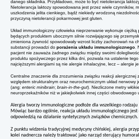
danego składnika. Przykładowo, może to być nietoleran­cja lakt
Nietolerancja laktozy spowodo­wana jest przez wiele czynników,
uszkodzenia je­lita cienkiego, bądź niekiedy wrodzoną niezdolnoś
przyczyną nietolerancji pokarmowej jest gluten.
Układ immunologiczny człowieka nieprzerwanie wykonuje ciężką p
będących produk­tem ubocznym silnie rozwijającego się przemysł
zmieniona żywność spowodowa­ły wzrost liczby zachorowań na cho
substancji pro­wadzi do
porażenia układu immuno­logicznego
. 
pacjent nie zauważa żadnego związ­ku między swoimi dolegliwoś
produktu spożywczego przez kilka dni, pozwala na ustalenie tego
najcięższymi alergiami są nie alergie inhalacyjne, lecz – alergie j
Centralne znaczenie dla zrozumienia związku reakcji alergiczn
względem struk­turalnym oraz neurochemicznym układ nerwowy je
(ang:
enteric minibrain
;
brain-in-the-gut
). Niezliczone metry włóki
neuroprzekaźników niż w jakiejkolwiek innej części obwo­dowego
Alergia tworzy immunologiczne podłoże dla wszelkiego rodzaju 
Mówiąc bardzo ogólnie, reakcja układu immunologicz­nego jest od
odpowiedzią na działanie syntetycz­nych związków chemicznych.
Z punktu widzenia tradycyjnej medy­cyny chińskiej, alergia przy
kolei nadnercza należy traktować jako narząd sterujący humor