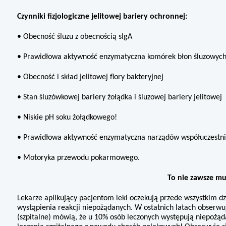
Czynniki fizjologiczne jelitowej bariery ochronnej:
• Obecność śluzu z obecnością sIgA
• Prawidłowa aktywność enzyma­tyczna komórek błon śluzowych 
• Obecność i skład jelitowej flory bakteryjnej
• Stan śluzówkowej bariery żołądka i śluzowej bariery jelitowej
• Niskie pH soku żołądkowego!
• Prawidłowa aktywność enzyma­tyczna narządów współuczestniczą
• Motoryka przewodu pokarmowe­go.
To nie zawsze m
Lekarze aplikujący pacjentom leki oczekują przede wszystkim dzi
wystąpienia reakcji niepożądanych. W ostatnich la­tach obserwuje
(szpitalne) mówią, że u 10% osób leczonych występują niepożąd