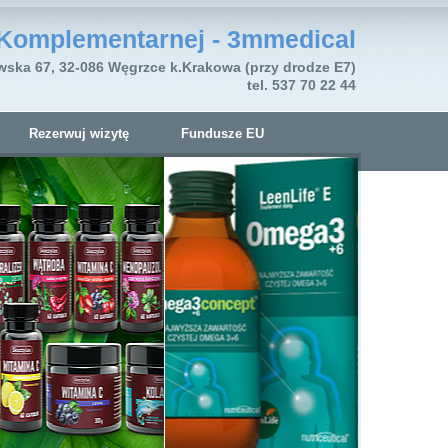
Komplementarnej - 3mmedical
wska 67, 32-086 Węgrzce k.Krakowa (przy drodze E7)
tel. 537 70 22 44
Rezerwuj wizytę
Fundusze EU