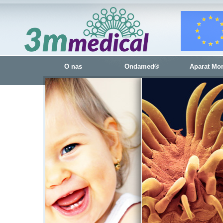
O nas
Ondamed®
Aparat Mo