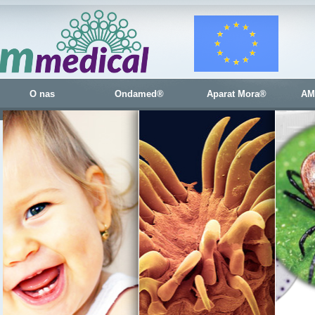
O nas
Ondamed®
Aparat Mora®
AM