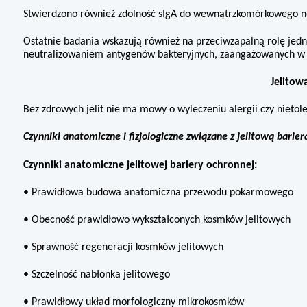
Stwierdzono również zdolność sIgA do wewnątrzkomórkowego ne
Ostatnie badania wskazują również na przeciwzapalną rolę jedn
neutralizowaniem anty­genów bakteryjnych, zaangażowanych w p
Jelitow
Bez zdrowych jelit nie ma mowy o wyleczeniu alergii czy nietolera
Czynniki anatomiczne i fizjologicz­ne związane z jelitową bar
Czynniki anatomiczne jelitowej bariery ochronnej:
• Prawidłowa budowa anatomiczna przewodu pokarmowego
• Obecność prawidłowo wykształ­conych kosmków jelitowych
• Sprawność regeneracji kosmków jelitowych
• Szczelność nabłonka jelitowego
• Prawidłowy układ morfologiczny mikrokosmków