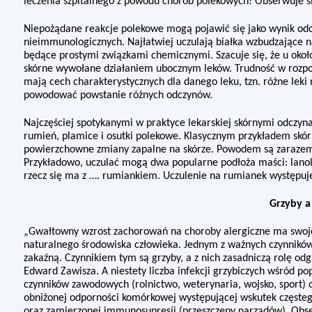
leczenia szpitalnego z powodu chorób polekowych! Obserwuje si
Niepożądane reakcje polekowe mogą pojawić się jako wynik od
nieimmuno­logicznych. Najłatwiej uczulają białka wzbudzające n
będące prostymi związkami chemicznymi. Szacuje się, że u okoł
skórne wywołane działaniem ubocznym le­ków. Trudność w rozpozn
mają cech cha­rakterystycznych dla danego leku, tzn. różne le
powodować powstanie różnych odczynów.
Najczęściej spotykanymi w praktyce lekarskiej skórnymi odczyn
rumień, plamice i osutki polekowe. Klasycznym przykładem skórne
powierzchowne zmiany zapalne na skórze. Powodem są zarazem s
Przykła­dowo, uczulać mogą dwa popularne podłoża maści: lanoli
rzecz się ma z …. rumiankiem. Uczulenie na rumianek występuje 
Grzyby a
„Gwałtowny wzrost zachorowań na choroby alergiczne ma swoje 
naturalnego środowiska człowieka. Jednym z ważnych czynni­ków 
zakaźną. Czynnikiem tym są grzyby, a z nich zasadniczą rolę o
Edward Zawisza. A niestety liczba infekcji grzybiczych wśród po
czynników zawodowych (rolnictwo, weterynaria, wojsko, sport) ora
obniżonej odpor­ności komórkowej występującej wskutek częstego
oraz zamierzonej immunosupresji (przeszczepy narządów). Obser