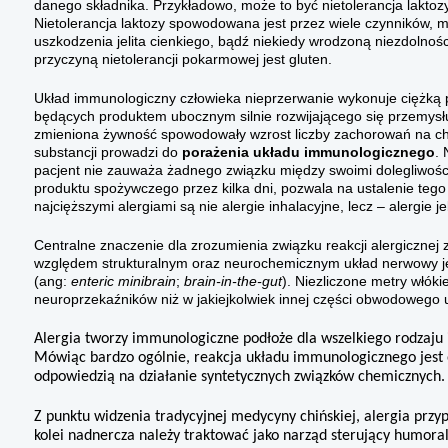
danego składnika. Przykładowo, może to być nietoleran­cja lakt
Nietolerancja laktozy spowodo­wana jest przez wiele czynników,
uszkodzenia je­lita cienkiego, bądź niekiedy wrodzoną niezdolnoś
przyczyną nietolerancji pokarmowej jest gluten.
Układ immunologiczny człowieka nieprzerwanie wykonuje ciężką p
będących produk­tem ubocznym silnie rozwijającego się przemysł
zmieniona żywność spowodowa­ły wzrost liczby zachorowań na cho
substancji pro­wadzi do
porażenia układu immuno­logicznego
. 
pacjent nie zauważa żadnego związ­ku między swoimi dolegliwoś
produktu spożywczego przez kilka dni, pozwala na ustalenie tego
najcięższymi alergiami są nie alergie inhalacyjne, lecz – alergie j
Centralne znaczenie dla zrozumienia związku reakcji alergiczn
względem struk­turalnym oraz neurochemicznym układ nerwowy je
(ang:
enteric minibrain
;
brain-in-the-gut
). Niezliczone metry włóki
neuroprzekaźników niż w jakiejkolwiek innej części obwo­dowego
Alergia tworzy immunologiczne podłoże dla wszelkiego rodzaju 
Mówiąc bardzo ogólnie, reakcja układu immunologicz­nego jest od
odpowiedzią na działanie syntetycz­nych związków chemicznych.
Z punktu widzenia tradycyjnej medy­cyny chińskiej, alergia przy
kolei nadnercza należy traktować jako narząd sterujący humor