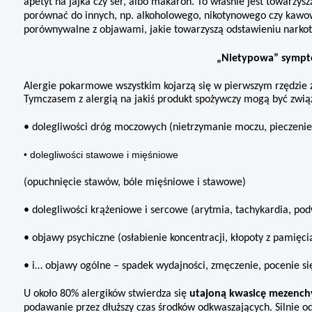
apetyt na jajka czy ser, albo makaron. To właśnie jest towarzy
porównać do innych, np. alkoholowego, nikotynowe­go czy kawo
porównywalne z objawami, jakie towa­rzyszą odstawieniu narko
„Nietypowa” sympt
Alergie pokarmowe wszystkim ko­jarzą się w pierwszym rzędzie z 
Tymczasem z alergią na jakiś produkt spożywczy mogą być zwią
• dolegliwości dróg moczowych (nietrzymanie moczu, pieczeni
• dolegliwości stawowe i mięśniowe
(opuchnięcie stawów, bóle mięśniowe i stawowe)
• dolegliwości krążeniowe i sercowe (arytmia, tachykardia, pod
• objawy psychiczne (osłabienie koncentracji, kłopoty z pamięci
• i… objawy ogólne – spadek wydaj­ności, zmęczenie, pocenie si
U około 80% alergików stwierdza się
utajoną kwasicę mezench
podawanie przez dłuższy czas środków odkwasza­jących. Silnie 