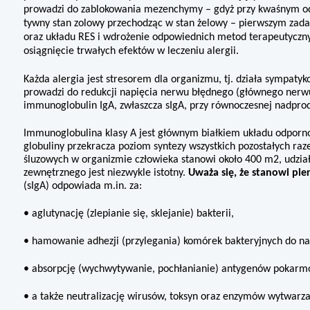
prowadzi do zablokowa­nia mezenchymy – gdyż przy kwaśnym odc
tywny stan zolowy przechodząc w stan żelowy – pierwszym zada
oraz układu RES i wdrożenie odpowiednich metod terapeutycz
osiągnięcie trwałych efektów w leczeniu alergii.
Każda alergia jest stresorem dla or­ganizmu, tj. działa sympaty
prowadzi do redukcji napięcia nerwu błędnego (głównego nerwu 
immunoglobulin IgA, zwłaszcza sIgA, przy równoczesnej nadprodu
Immunoglobulina klasy A jest głównym białkiem układu odporn
globuliny przekracza poziom syntezy wszystkich pozostałych raz
śluzowych w organizmie człowieka stanowi oko­ło 400 m2, udzia
zewnętrznego jest niezwykle istotny.
Uważa się, że stano­wi pi
(sIgA) odpowiada m.in. za:
• aglutynację (zlepianie się, skleja­nie) bakterii,
• hamowanie adhezji (przylegania) komórek bakteryjnych do na
• absorpcję (wychwytywanie, po­chłanianie) antygenów pokarm
• a także neutralizację wirusów, tok­syn oraz enzymów wytwarz