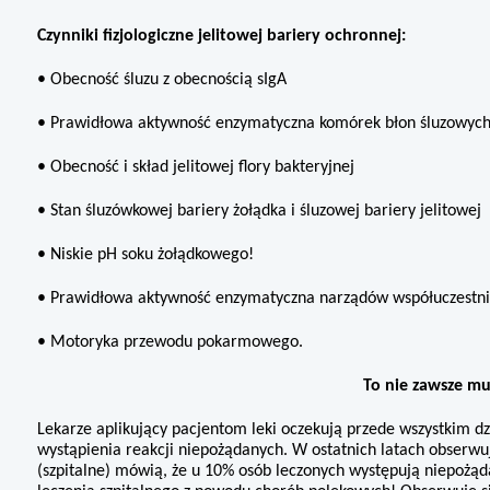
Czynniki fizjologiczne jelitowej bariery ochronnej:
• Obecność śluzu z obecnością sIgA
• Prawidłowa aktywność enzyma­tyczna komórek błon śluzowych 
• Obecność i skład jelitowej flory bakteryjnej
• Stan śluzówkowej bariery żołądka i śluzowej bariery jelitowej
• Niskie pH soku żołądkowego!
• Prawidłowa aktywność enzyma­tyczna narządów współuczestniczą
• Motoryka przewodu pokarmowe­go.
To nie zawsze m
Lekarze aplikujący pacjentom leki oczekują przede wszystkim dzi
wystąpienia reakcji niepożądanych. W ostatnich la­tach obserwuje
(szpitalne) mówią, że u 10% osób leczonych występują niepożąd