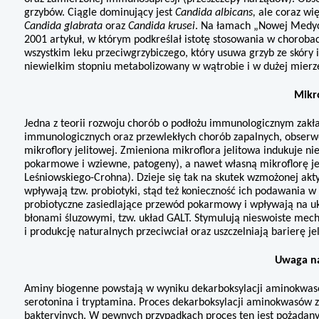
grzybów. Ciągle domi­nujący jest
Candida albicans,
ale coraz wi
Candida glabrata
oraz
Candida krusei
. Na łamach „Nowej Medycy
2001 artykuł, w którym podkreślał
istotę stosowania w chorobac
wszystkim leku przeciwgrzy­biczego, który usuwa grzyb ze skóry i
niewielkim stopniu metabolizowany w wątrobie i w dużej mierz
Mikr
Jedna z teorii rozwoju chorób o podłożu immunologicznym zakład
immunologicznych oraz przewlekłych chorób zapalnych, ob­serw
mikroflory jelitowej. Zmieniona mikroflora jelitowa indukuje 
pokarmowe i wziewne, patogeny), a nawet własną mikroflorę jel
Leśniowskiego-Crohna). Dzieje się tak na skutek wzmożonej a
wpływają tzw. probiotyki, stąd też konieczność ich podawania w 
probiotyczne za­siedlające przewód pokarmowy i wpływają na uk
błonami śluzowymi, tzw. układ GALT. Stymulują nieswoiste me
i produkcję naturalnych przeciwciał oraz uszczelniają barierę je
Uwaga n
Aminy biogenne powstają w wyniku dekarboksylacji amino­kwas
serotonina i tryptamina. Proces dekarboksylacji aminokwasów
bakteryjnych. W pewnych przypadkach proces ten jest pożądany