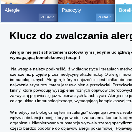
Bezbolesne testy alergiczne na
Alergie
Pasożyty
Boreli
500 alergenów oraz zabiegi
ZOBACZ
ZOBACZ
odczulające.
Testy są bezbolesne i bezinwa
Klucz do zwalczania alerg
(bez nakłuwania i nacinania, co
bardzo ważne w przypadku dzie
a wynik jest natychmiastowy.
Alergia nie jest schorzeniem izolowanym i jedynie uciążliw
wymagającą kompleksowej terapii!
N
a wstępie należy podkreślić, iż w diagnostyce i terapiach medy
szersze niż przyjęte przez medycynę akademicką. O alergii mówi
immunologicz­nych. Alergen, którym najczęściej jest białko obec
najważniejszym rezultatem jest uwolnienie przeciwciał. Przeciwciał
kininy, które powodują wystąpienie różnych ob­jawów chorobowych
zazwyczaj pojawia się już w pierwszych latach życia. Alergia nie j
całego układu immunologicznego, wymagającą kompleksowej tera
W medycynie biologicznej termin „alergia” obejmuje również reakcj
wpływ sub­stancji obcej, który powoduje zaburzenia komunikacji
organizmu. Nietolerowana substancja wyzwala szereg specyficz­n
często bardzo podobne do objawów alergii pokarmowej. Pojawiają