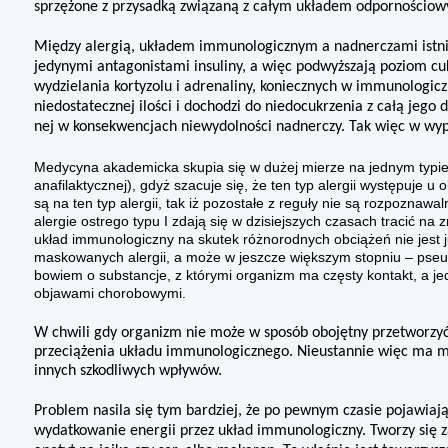
sprzężone z przysadką związa­ną z całym układem odpornościo
Między alergią, układem immunolo­gicznym a nadnerczami istniej
jedynymi antago­nistami insuliny, a więc podwyższają poziom c
wydzielania kortyzolu i adrenaliny, koniecznych w immunologic
niedostatecznej ilo­ści i dochodzi do niedocukrzenia z całą jego
nej w konsekwencjach niewydolności nadnerczy. Tak więc w wyp
Medycyna akademicka skupia się w dużej mierze na jednym typie aler
anafilaktycznej), gdyż szacuje się, że ten typ alergii występuje
są na ten typ alergii, tak iż pozostałe z reguły nie są rozpoznaw
alergie ostrego typu I zdają się w dzisiejszych czasach tracić n
układ immunologiczny na skutek różnorodnych obciążeń nie jest j
maskowanych alergii, a może w jeszcze większym stopniu – pseud
bowiem o substancje, z którymi organizm ma częsty kontakt, a j
objawami chorobowymi.
W chwili gdy organizm nie może w sposób obojętny przetworzyć
przeciążenia układu immunologicznego. Nieustannie więc ma miejs
innych szkodliwych wpływów.
Problem nasila się tym bardziej, że po pewnym czasie pojawiaj
wydatkowanie energii przez układ immunologiczny. Tworzy się za