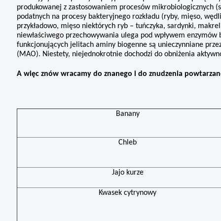
produkowanej z zastosowaniem procesów mikrobiologicznych (se
podatnych na procesy bakteryjnego rozkładu (ryby, mięso, wędli
przykładowo, mięso niektórych ryb – tuńczyka, sardynki, makrel
niewłaściwego przechowywania ulega pod wpływem enzymów bak
funkcjonujących jelitach aminy biogenne są unieczynniane pr
(MAO). Niestety, niejednokrotnie dochodzi do obni­żenia aktywn
A więc znów wracamy do znanego i do znudzenia powta­rzane
Banany
Chleb
Jajo kurze
Kwasek cytrynowy