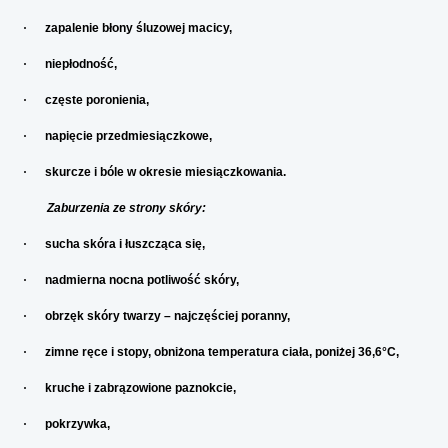
·
zapalenie błony śluzowej macicy,
·
niepłodność,
·
częste poronienia,
·
napięcie przedmiesiączkowe,
·
skurcze i bóle w okresie miesiączkowania.
Zaburzenia ze strony skóry:
·
sucha skóra i łuszcząca się,
·
nadmierna nocna potliwość skóry,
·
obrzęk skóry twarzy – najczęściej poranny,
·
zimne ręce i stopy, obniżona temperatura ciała, poniżej 36,6°C,
·
kruche i zabrązowione paznokcie,
·
pokrzywka,