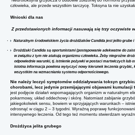
Neurotoksyna grzybicza o budowie zbliżonej do hormonu przysa
człowieka, ale przede wszystkim tarczycę. Toksyna ta nie uzyska
Wnioski dla nas
Z przedstawionych informacji nasuwają się trzy oczywiste w
·
Naturalnym środowiskiem życia drożdżaków Candida jest jelito grube i 
·
Drożdżaki Candida są oportunistami (postępowanie adekwatne do zaistn
w związku z tym nie atakują organizmu człowieka. Żeby niegroźne dro
odpowiednie warunki, tj. istnienie pożywki w postaci martwiczych lu
istotna informacja powinna wytyczyć nowy kierunek leczenia grzybic, k
wszystkim na wzmacnianiu systemu odpornościowego.
Nie należy leczyć symptomów oddziaływania toksyn grzybic
chorobami, lecz jedynie przemijającymi objawami kumulacji 
jest podjęcie działań wspomagających organizm w naturalnym eli
pokarmowy, układ oddechowy i skórę. Natomiast zabijanie grzyb
jakiegokolwiek sensu, bowiem w sprzyjających warunkach – istni
odrosnąć w ciągu 2 – 3 tygodni. Wyraźną poprawę funkcjonowan
intensywnego leczenia. Od tego też momentu stwierdzam wyraźne 
Drożdżyca jelita grubego