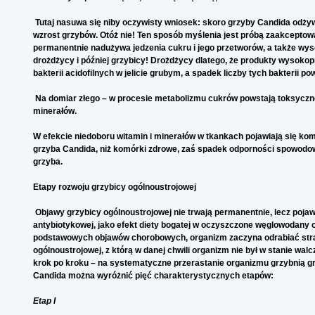
Tutaj nasuwa się niby oczywisty wniosek: skoro grzyby Candida odżyw
wzrost grzybów. Otóż nie! Ten sposób myślenia jest próbą zaakceptowa
permanentnie nadużywa jedzenia cukru i jego przetworów, a także w
drożdżycy i później grzybicy! Drożdżycy dlatego, że produkty wysoko
bakterii acidofilnych w jelicie grubym, a spadek liczby tych bakterii 
Na domiar złego – w procesie metabolizmu cukrów powstają toksyczne 
minerałów.
W efekcie niedoboru witamin i minerałów w tkankach pojawiają się kom
grzyba Candida, niż komórki zdrowe, zaś spadek odporności spowodow
grzyba.
Etapy rozwoju grzybicy ogólnoustrojowej
Objawy grzybicy ogólnoustrojowej nie trwają permanentnie, lecz pojawi
antybiotykowej, jako efekt diety bogatej w oczyszczone węglowodany
podstawowych objawów chorobowych, organizm zaczyna odrabiać straty 
ogólnoustrojowej, z którą w danej chwili organizm nie był w stanie wa
krok po kroku – na systematyczne przerastanie organizmu grzybnią gr
Candida można wyróżnić pięć charakterystycznych etapów:
Etap I