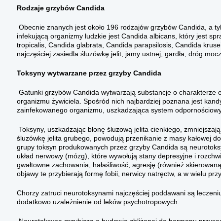
Rodzaje grzybów Candida
Obecnie znanych jest około 196 rodzajów grzybów Candida, a ty
infekującą organizmy ludzkie jest Candida albicans, który jest s
tropicalis, Candida glabrata, Candida parapsilosis, Candida kruse
najczęściej zasiedla śluzówkę jelit, jamy ustnej, gardła, dróg mo
Toksyny wytwarzane przez grzyby Candida
Gatunki grzybów Candida wytwarzają substancje o charakterze 
organizmu żywiciela. Spośród nich najbardziej poznana jest kan
zainfekowanego organizmu, uszkadzająca system odpornościowy o
Toksyny, uszkadzając błonę śluzową jelita cienkiego, zmniejsza
śluzówkę jelita grubego, powodują przenikanie z masy kałowej d
grupy toksyn produkowanych przez grzyby Candida są neurotoks
układ nerwowy (mózg), które wywołują stany depresyjne i rozchw
gwałtowne zachowania, hałaśliwość, agresję (również skierowaną n
objawy te przybierają formę fobii, nerwicy natręctw, a w wielu pr
Chorzy zatruci neurotoksynami najczęściej poddawani są leczeni
dodatkowo uzależnienie od leków psychotropowych.