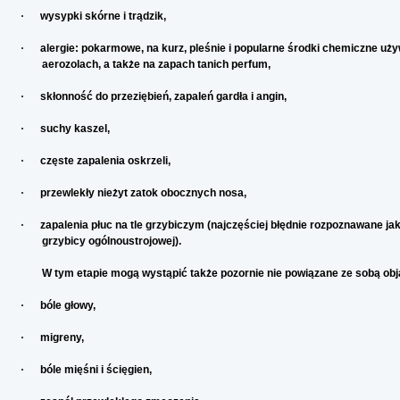
·
wysypki skórne i trądzik,
·
alergie: pokarmowe, na kurz, pleśnie i popularne środki chemiczne 
aerozolach, a także na zapach tanich perfum,
·
skłonność do przeziębień, zapaleń gardła i angin,
·
suchy kaszel,
·
częste zapalenia oskrzeli,
·
przewlekły nieżyt zatok obocznych nosa,
·
zapalenia płuc na tle grzybiczym (najczęściej błędnie rozpoznawane ja
grzybicy ogólnoustrojowej).
W tym etapie mogą wystąpić także pozornie nie powiązane ze sobą obja
·
bóle głowy,
·
migreny,
·
bóle mięśni i ścięgien,