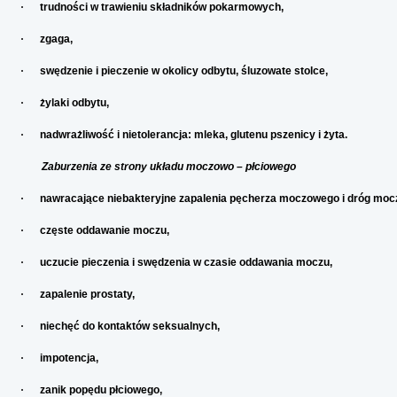
·
trudności w trawieniu składników pokarmowych,
·
zgaga,
·
swędzenie i pieczenie w okolicy odbytu, śluzowate stolce,
·
żylaki odbytu,
·
nadwrażliwość i nietolerancja: mleka, glutenu pszenicy i żyta.
Zaburzenia ze strony układu moczowo – płciowego
·
nawracające niebakteryjne zapalenia pęcherza moczowego i dróg mo
·
częste oddawanie moczu,
·
uczucie pieczenia i swędzenia w czasie oddawania moczu,
·
zapalenie prostaty,
·
niechęć do kontaktów seksualnych,
·
impotencja,
·
zanik popędu płciowego,