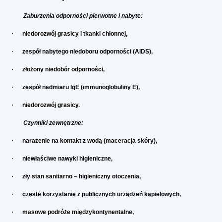
Zaburzenia odporności pierwotne i nabyte:
·
niedorozwój grasicy i tkanki chłonnej,
·
zespół nabytego niedoboru odporności (AIDS),
·
złożony niedobór odporności,
·
zespół nadmiaru IgE (immunoglobuliny E),
·
niedorozwój grasicy.
Czynniki zewnętrzne:
·
narażenie na kontakt z wodą (maceracja skóry),
·
niewłaściwe nawyki higieniczne,
·
zły stan sanitarno – higieniczny otoczenia,
·
częste korzystanie z publicznych urządzeń kąpielowych,
·
masowe podróże międzykontynentalne,