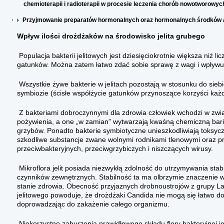
chemioterapii i radioterapii w procesie leczenia chorób nowotworowyc
·
Przyjmowanie preparatów hormonalnych oraz hormonalnych środków 
Wpływ ilości drożdżaków na środowisko jelita grubego
Populacja bakterii jelitowych jest dziesięciokrotnie większa niż 
gatunków. Można zatem łatwo zdać sobie sprawę z wagi i wpływu,
Wszystkie żywe bakterie w jelitach pozostają w stosunku do sieb
symbiozie (ścisłe współżycie gatunków przynoszące korzyści każde
Z bakteriami dobroczynnymi dla zdrowia człowiek wchodzi w zw
pożywienia, a one „w zamian” wytwarzają kwaśną chemiczną barie
grzybów. Ponadto bakterie symbiotyczne unieszkodliwiają toksyc
szkodliwe substancje zwane wolnymi rodnikami tlenowymi oraz p
przeciwbakteryjnych, przeciwgrzybiczych i niszczących wirusy.
Mikroflora jelit posiada niezwykłą zdolność do utrzymywania sta
czynników zewnętrznych. Stabilność ta ma olbrzymie znaczeni
stanie zdrowia. Obecność przyjaznych drobnoustrojów z grupy Lac
jelitowego powoduje, że drożdżaki Candida nie mogą się łatwo do n
doprowadzając do zakażenie całego organizmu.
Niekorzystne zaburzenia prawidłowego składu flory bakteryjnej je