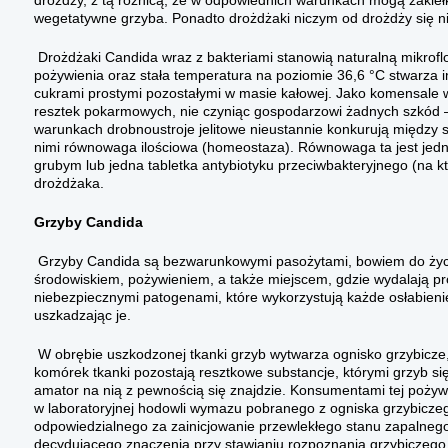
drożdży, z tą różnicą, że w odpowiednich warunkach mogą zakiełko
wegetatywne grzyba. Ponadto drożdżaki niczym od drożdży się ni
Drożdżaki Candida wraz z bakteriami stanowią naturalną mikroflor
pożywienia oraz stała temperatura na poziomie 36,6 °C stwarza i
cukrami prostymi pozostałymi w masie kałowej. Jako komensale 
resztek pokarmowych, nie czyniąc gospodarzowi żadnych szkód
warunkach drobnoustroje jelitowe nieustannie konkurują między 
nimi równowaga ilościowa (homeostaza). Równowaga ta jest jednak
grubym lub jedna tabletka antybiotyku przeciwbakteryjnego (na 
drożdżaka.
Grzyby Candida
Grzyby Candida są bezwarunkowymi pasożytami, bowiem do życia 
środowiskiem, pożywieniem, a także miejscem, gdzie wydalają pro
niebezpiecznymi patogenami, które wykorzystują każde osłabieni
uszkadzając je.
W obrębie uszkodzonej tkanki grzyb wytwarza ognisko grzybicze
komórek tkanki pozostają resztkowe substancje, którymi grzyb się 
amator na nią z pewnością się znajdzie. Konsumentami tej pożywk
w laboratoryjnej hodowli wymazu pobranego z ogniska grzybiczego
odpowiedzialnego za zainicjowanie przewlekłego stanu zapalneg
decydującego znaczenia przy stawianiu rozpoznania grzybiczego 