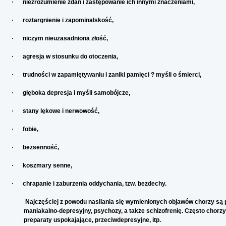
·
niezrozumienie zdań i zastępowanie ich innymi znaczeniami,
·
roztargnienie i zapominalskość,
·
niczym nieuzasadniona złość,
·
agresja w stosunku do otoczenia,
·
trudności w zapamiętywaniu i zaniki pamięci ? myśli o śmierci,
·
głęboka depresja i myśli samobójcze,
·
stany lękowe i nerwowość,
·
fobie,
·
bezsenność,
·
koszmary senne,
·
chrapanie i zaburzenia oddychania, tzw. bezdechy.
Najczęściej z powodu nasilania się wymienionych objawów chorzy są 
maniakalno-depresyjny, psychozy, a także schizofrenię. Często chorzy
preparaty uspokajające, przeciwdepresyjne, itp.