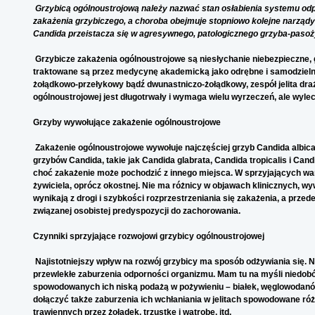
Grzybicą ogólnoustrojową należy nazwać stan osłabienia systemu odp
zakażenia grzybiczego, a choroba obejmuje stopniowo kolejne narządy
Candida przeistacza się w agresywnego, patologicznego grzyba-pasoż
Grzybicze zakażenia ogólnoustrojowe są niesłychanie niebezpieczne, 
traktowane są przez medycynę akademicką jako odrębne i samodzielne 
żołądkowo-przełykowy bądź dwunastniczo-żołądkowy, zespół jelita drażliw
ogólnoustrojowej jest długotrwały i wymaga wielu wyrzeczeń, ale wylec
Grzyby wywołujące zakażenie ogólnoustrojowe
Zakażenie ogólnoustrojowe wywołuje najczęściej grzyb Candida albica
grzybów Candida, takie jak Candida glabrata, Candida tropicalis i Can
choć zakażenie może pochodzić z innego miejsca. W sprzyjających war
żywiciela, oprócz okostnej. Nie ma różnicy w objawach klinicznych, wy
wynikają z drogi i szybkości rozprzestrzeniania się zakażenia, a pr
związanej osobistej predyspozycji do zachorowania.
Czynniki sprzyjające rozwojowi grzybicy ogólnoustrojowej
Najistotniejszy wpływ na rozwój grzybicy ma sposób odżywiania się.
przewlekłe zaburzenia odporności organizmu. Mam tu na myśli niedob
spowodowanych ich niską podażą w pożywieniu – białek, węglowodanów,
dołączyć także zaburzenia ich wchłaniania w jelitach spowodowane ró
trawiennych przez żołądek, trzustkę i wątrobę, itd.