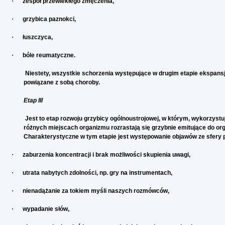
·
zespół przewlekłego zmęczenia,
·
grzybica paznokci,
·
łuszczyca,
·
bóle reumatyczne.
Niestety, wszystkie schorzenia występujące w drugim etapie ekspansj
powiązane z sobą choroby.
Etap III
Jest to etap rozwoju grzybicy ogólnoustrojowej, w którym, wykorzyst
różnych miejscach organizmu rozrastają się grzybnie emitujące do o
Charakterystyczne w tym etapie jest występowanie objawów ze sfery ps
·
zaburzenia koncentracji i brak możliwości skupienia uwagi,
·
utrata nabytych zdolności, np. gry na instrumentach,
·
nienadążanie za tokiem myśli naszych rozmówców,
·
wypadanie słów,