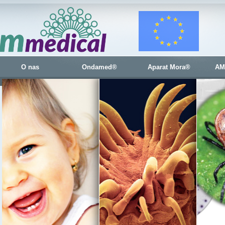
O nas
Ondamed®
Aparat Mora®
AM