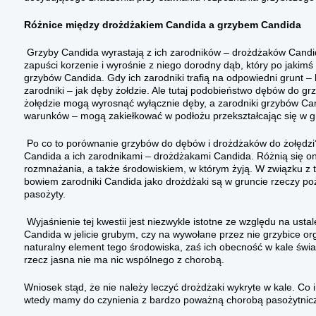
Różnice między drożdżakiem Candida a grzybem Candida
Grzyby Candida wyrastają z ich zarodników – drożdżaków Candida, 
zapuści korzenie i wyrośnie z niego dorodny dąb, który po jakim
grzybów Candida. Gdy ich zarodniki trafią na odpowiedni grunt – 
zarodniki – jak dęby żołdzie. Ale tutaj podobieństwo dębów do gr
żołędzie mogą wyrosnąć wyłącznie dęby, a zarodniki grzybów Ca
warunków – mogą zakiełkować w podłożu przekształcając się w gr
Po co to porównanie grzybów do dębów i drożdżaków do żołędzi? 
Candida a ich zarodnikami – drożdżakami Candida. Różnią się o
rozmnażania, a także środowiskiem, w którym żyją. W związku z 
bowiem zarodniki Candida jako drożdżaki są w gruncie rzeczy p
pasożyty.
Wyjaśnienie tej kwestii jest niezwykle istotne ze względu na us
Candida w jelicie grubym, czy na wywołane przez nie grzybice or
naturalny element tego środowiska, zaś ich obecność w kale świa
rzecz jasna nie ma nic wspólnego z chorobą.
Wniosek stąd, że nie należy leczyć drożdżaki wykryte w kale. Co 
wtedy mamy do czynienia z bardzo poważną chorobą pasożytniczą