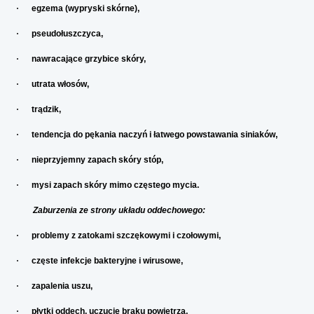
·
egzema (wypryski skórne),
·
pseudołuszczyca,
·
nawracające grzybice skóry,
·
utrata włosów,
·
trądzik,
·
tendencja do pękania naczyń i łatwego powstawania siniaków,
·
nieprzyjemny zapach skóry stóp,
·
mysi zapach skóry mimo częstego mycia.
Zaburzenia ze strony układu oddechowego:
·
problemy z zatokami szczękowymi i czołowymi,
·
częste infekcje bakteryjne i wirusowe,
·
zapalenia uszu,
·
płytki oddech, uczucie braku powietrza,