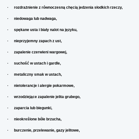
·
rozdrażnienie z równoczesną chęcią jedzenia słodkich rzeczy,
·
niedowaga lub nadwaga,
·
spękane usta i biały nalot na języku,
·
nieprzyjemny zapach z ust,
·
zapalenie czerwieni wargowej,
·
suchość w ustach i gardle,
·
metaliczny smak w ustach,
·
nietolerancje i alergie pokarmowe,
·
wrzodziejące zapalenie jelita grubego,
·
zaparcia lub biegunki,
·
nieokreślone bóle brzucha,
·
burczenie, przelewanie, gazy jelitowe,