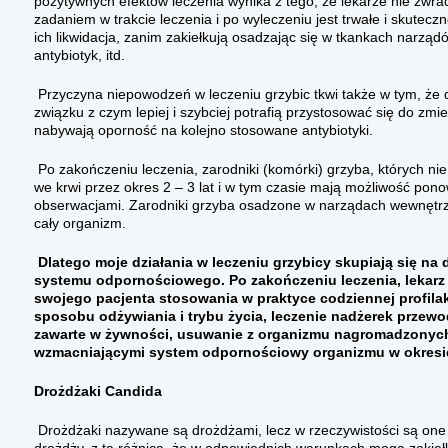
pozytywnych efektów leczenia wynika z tego, że lekarze nie zwr
zadaniem w trakcie leczenia i po wyleczeniu jest trwałe i skut
ich likwidacja, zanim zakiełkują osadzając się w tkankach narządó
antybiotyk, itd.
Przyczyna niepowodzeń w leczeniu grzybic tkwi także w tym, że 
związku z czym lepiej i szybciej potrafią przystosować się do z
nabywają oporność na kolejno stosowane antybiotyki.
Po zakończeniu leczenia, zarodniki (komórki) grzyba, których nie
we krwi przez okres 2 – 3 lat i w tym czasie mają możliwość pono
obserwacjami. Zarodniki grzyba osadzone w narządach wewnętrznyc
cały organizm.
Dlatego moje działania w leczeniu grzybicy skupiają się n
systemu odpornościowego. Po zakończeniu leczenia, lekarz
swojego pacjenta stosowania w praktyce codziennej profila
sposobu odżywiania i trybu życia, leczenie nadżerek prz
zawarte w żywności, usuwanie z organizmu nagromadzonych
wzmacniającymi system odpornościowy organizmu w okresie
Drożdżaki Candida
Drożdżaki nazywane są drożdżami, lecz w rzeczywistości są one 