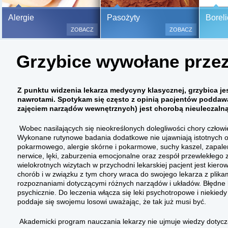
Bezbolesne testy alergiczne na
Alergie
Pasożyty
Boreli
500 alergenów oraz zabiegi
ZOBACZ
ZOBACZ
odczulające.
Testy są bezbolesne i bezinwa
Grzybice wywołane prze
(bez nakłuwania i nacinania, co
bardzo ważne w przypadku dzie
a wynik jest natychmiastowy.
Z punktu widzenia lekarza medycyny klasycznej, grzybica jes
nawrotami. Spotykam się często z opinią pacjentów poddaw
zajęciem narządów wewnętrznych) jest chorobą nieuleczalną
Wobec nasilających się nieokreślonych dolegliwości chory człow
Wykonane rutynowe badania dodatkowe nie ujawniają istotnych o
pokarmowego, alergie skórne i pokarmowe, suchy kaszel, zapale
nerwice, lęki, zaburzenia emocjonalne oraz zespół przewlekłego z
wielokrotnych wizytach w przychodni lekarskiej pacjent jest kier
chorób i w związku z tym chory wraca do swojego lekarza z plik
rozpoznaniami dotyczącymi różnych narządów i układów. Błędne 
psychicznie. Do leczenia włącza się leki psychotropowe i niekied
poddaje się swojemu losowi uważając, że tak już musi być.
Akademicki program nauczania lekarzy nie ujmuje wiedzy dotyc