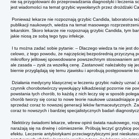
nie są przygotowani do przeprowadzania diagnostyki i leczenia 
jest wiadomości na temat grzybic wywołanych przez drożdżaki C
Ponieważ lekarze nie rozpoznają grzybic Candida, laboratoria t
publikacji naukowych, wiedza na temat masowego rozprzestrzeni
lekarskim. Skoro lekarze nie rozpoznają grzybic Candida, tym ba
jakie niosą ze sobą tego typu infekcje.
I tu można zadać sobie pytanie: – Dlaczego wiedza ta nie jest 
celowo, z tego powodu, że najczęściej bezpośrednią przyczyną po
mikroflory jelitowej spowodowane powszechnym stosowaniem anty
ale zasada – zysk za wszelką cenę. Zastanowić należałoby się je
biernie przyglądają się temu zjawisku i aprobują postępowanie 
Działania medycyny klasycznej w leczeniu grzybic należy uznać
czynnik chorobotwórczy wywołujący kilkadziesiąt pozornie nie po
powstania tych chorób, to każdą z nich leczy się w sposób polega
chorób tworzy się coraz to nowe teorie naukowe uzasadniające p
sprzedaż coraz to nowszej generacji leków farmaceutycznych. Z
coraz to nowszych i bardziej specjalistycznych badań diagnosty
Niektórzy świadomi lekarze, wbrew opinii świata naukowego, ro
narażają się na drwinę i ośmieszenie. Próbują leczyć grzybicę po
efektu. Leczenie antybiotykami przeciwgrzybiczymi jest nieskutec