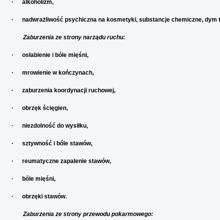
·
alkoholizm,
·
nadwrażliwość psychiczna na kosmetyki, substancje chemiczne, dym t
Zaburzenia ze strony narządu ruchu:
·
osłabienie i bóle mięśni,
·
mrowienie w kończynach,
·
zaburzenia koordynacji ruchowej,
·
obrzęk ścięgien,
·
niezdolność do wysiłku,
·
sztywność i bóle stawów,
·
reumatyczne zapalenie stawów,
·
bóle mięśni,
·
obrzęki stawów.
Zaburzenia ze strony przewodu pokarmowego: