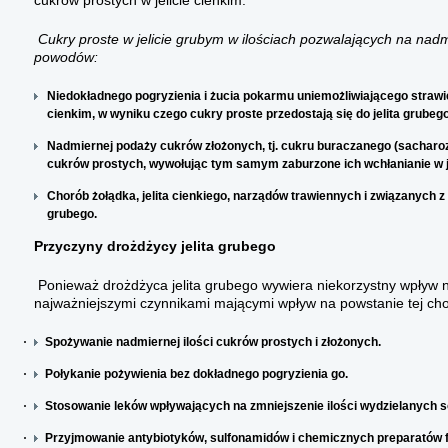
cukrów prostych w jelicie cienkim.
Cukry proste w jelicie grubym w ilościach pozwalających na nad
powodów:
Niedokładnego pogryzienia i żucia pokarmu uniemożliwiającego strawie
cienkim, w wyniku czego cukry proste przedostają się do jelita grubego
Nadmiernej podaży cukrów złożonych, tj. cukru buraczanego (sacharoz
cukrów prostych, wywołując tym samym zaburzone ich wchłanianie w jel
Chorób żołądka, jelita cienkiego, narządów trawiennych i związanych z
grubego.
Przyczyny drożdżycy jelita grubego
Ponieważ drożdżyca jelita grubego wywiera niekorzystny wpływ 
najważniejszymi czynnikami mającymi wpływ na powstanie tej cho
·
Spożywanie nadmiernej ilości cukrów prostych i złożonych.
·
Połykanie pożywienia bez dokładnego pogryzienia go.
·
Stosowanie leków wpływających na zmniejszenie ilości wydzielanych s
·
Przyjmowanie antybiotyków, sulfonamidów i chemicznych preparatów 