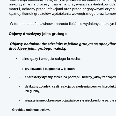
niekorzystnie na procesy: trawienia, przyswajania składników o
materii, ochrony przed infekcjami oraz przed negatywnymi czynni
łącznej, tkanek gruczołów wydzielania wewnętrznego oraz komó
W ten oto sposób lawinowo narasta ilość nie wydalonych toksyn i 
Objawy drożdżycy jelita grubego
Objawy nadmiaru drożdżaków w jelicie grubym są specyfic
drożdżycy jelita grubego należą:
silne gazy i wzdęcia całego brzucha,
·
·
przelewania i bulgotania w jelitach,
·
charakterystyczny stolec,na początku twardy, jakby zaczopowa
·
delikatny żołądek, czyli reakcja po zjedzeniu pewnych produk
biegunką,
·
nieprzyjemne, okresowo pojawiające się nieokreślone parcie 
Grzybica ogólnoustrojowa