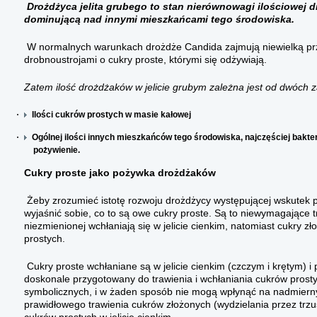
Drożdżyca jelita grubego to stan nierównowagi ilościowej d
dominującą nad innymi mieszkańcami tego środowiska.
W normalnych warunkach drożdże Candida zajmują niewielką przes
drobnoustrojami o cukry proste, którymi się odżywiają.
Zatem ilość drożdżaków w jelicie grubym zależna jest od dwóch 
·
Ilości cukrów prostych w masie kałowej
·
Ogólnej ilości innych mieszkańców tego środowiska, najczęściej bakter
pożywienie.
Cukry proste jako pożywka drożdżaków
Żeby zrozumieć istotę rozwoju drożdżycy występującej wskutek po
wyjaśnić sobie, co to są owe cukry proste. Są to niewymagające tr
niezmienionej wchłaniają się w jelicie cienkim, natomiast cukry 
prostych.
Cukry proste wchłaniane są w jelicie cienkim (czczym i krętym) 
doskonale przygotowany do trawienia i wchłaniania cukrów prosty
symbolicznych, i w żaden sposób nie mogą wpłynąć na nadmierny
prawidłowego trawienia cukrów złożonych (wydzielania przez trzus