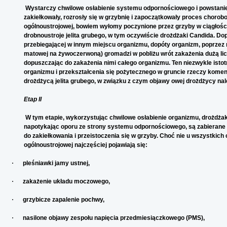
Wystarczy chwilowe osłabienie systemu odpornościowego i powstanie 
zakiełkowały, rozrosły się w grzybnię i zapoczątkowały proces chorobo
ogólnoustrojowej, bowiem wyłomy poczynione przez grzyby w ciągłości 
drobnoustroje jelita grubego, w tym oczywiście drożdżaki Candida. Do
przebiegającej w innym miejscu organizmu, dopóty organizm, poprzez
matowej na żywoczerwoną) gromadzi w pobliżu wrót zakażenia dużą licz
dopuszczając do zakażenia nimi całego organizmu. Ten niezwykle ist
organizmu i przekształcenia się pożytecznego w gruncie rzeczy kome
drożdżycą jelita grubego, w związku z czym objawy owej drożdżycy nal
Etap II
W tym etapie, wykorzystując chwilowe osłabienie organizmu, drożdżaki 
napotykając oporu ze strony systemu odpornościowego, są zabierane 
do zakiełkowania i przeistoczenia się w grzyby. Choć nie u wszystkic
ogólnoustrojowej najczęściej pojawiają się:
·
pleśniawki jamy ustnej,
·
zakażenie układu moczowego,
·
grzybicze zapalenie pochwy,
·
nasilone objawy zespołu napięcia przedmiesiączkowego (PMS),