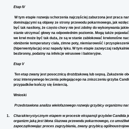
Etap IV
W tym etapie rozwoju schorzenia najczęściej zaburzona jest praca n
dominującymi są objawy ze strony przewodu pokarmowego, jak wzdęcia,
być tak nasilony, że często chory nie jest zdolny do wykonywania jaki
stanie utrzymać głowy na odpowiednim poziomie. Mogą także pojawiać 
we krwi może być tak duża, że są w stanie zablokować krwionośne na
obniżenie temperatury ciała, zimne poty, niemiarowość i przyspieszen
(hiperwentylacja) oraz napady lęku. W tym etapie zazwyczaj radykaln
bezbronny, podatny na infekcje wirusowe i bakteryjne.
Etap V
Ten etap zwany jest posocznicą drożdżakową lub sepsą. Zakażenie ob
oraz intensywnego leczenia polegającego na zniszczeniu grzyba Candi
przypadków kończy się śmiercią.
Wnioski
Przedstawiona analiza wielofazowego rozwoju grzybicy organizmu nar
1.
Charakterystycznym etapem w procesie ekspansji grzybów Candida jest
organizm jaką jest błona śluzowa przewodu pokarmowego, co umożliwia
zapoczątkowując proces zagrzybiania, zwany grzybicą ogólnoustrojow