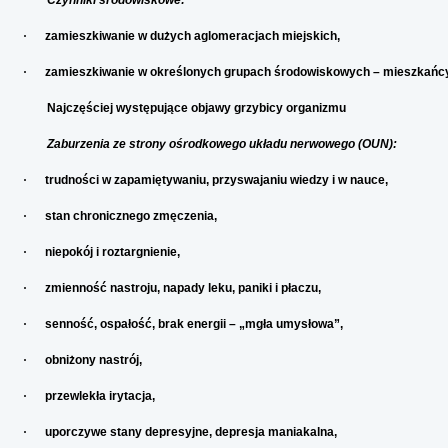
Czynniki środowiskowe:
·
zamieszkiwanie w dużych aglomeracjach miejskich,
·
zamieszkiwanie w określonych grupach środowiskowych – mieszkańcy int
Najczęściej występujące objawy grzybicy organizmu
Zaburzenia ze strony ośrodkowego układu nerwowego (OUN):
·
trudności w zapamiętywaniu, przyswajaniu wiedzy i w nauce,
·
stan chronicznego zmęczenia,
·
niepokój i roztargnienie,
·
zmienność nastroju, napady leku, paniki i płaczu,
·
senność, ospałość, brak energii – „mgła umysłowa”,
·
obniżony nastrój,
·
przewlekła irytacja,
·
uporczywe stany depresyjne, depresja maniakalna,