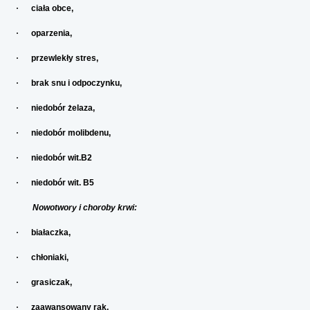
·
ciała obce,
·
oparzenia,
·
przewlekły stres,
·
brak snu i odpoczynku,
·
niedobór żelaza,
·
niedobór molibdenu,
·
niedobór wit.B2
·
niedobór wit. B5
Nowotwory i choroby krwi:
·
białaczka,
·
chłoniaki,
·
grasiczak,
·
zaawansowany rak.