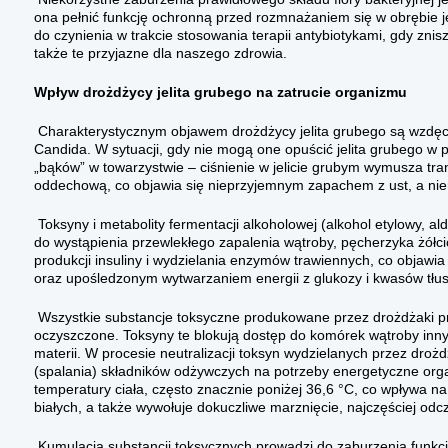
ona pełnić funkcję ochronną przed rozmnażaniem się w obrębie je
do czynienia w trakcie stosowania terapii antybiotykami, gdy znis
także te przyjazne dla naszego zdrowia.
Wpływ drożdżycy jelita grubego na zatrucie organizmu
Charakterystycznym objawem drożdżycy jelita grubego są wzdęci
Candida. W sytuacji, gdy nie mogą one opuścić jelita grubego w 
„bąków” w towarzystwie – ciśnienie w jelicie grubym wymusza tra
oddechową, co objawia się nieprzyjemnym zapachem z ust, a nier
Toksyny i metabolity fermentacji alkoholowej (alkohol etylowy, a
do wystąpienia przewlekłego zapalenia wątroby, pęcherzyka żółci
produkcji insuliny i wydzielania enzymów trawiennych, co objawia
oraz upośledzonym wytwarzaniem energii z glukozy i kwasów tłu
Wszystkie substancje toksyczne produkowane przez drożdżaki prz
oczyszczone. Toksyny te blokują dostęp do komórek wątroby in
materii. W procesie neutralizacji toksyn wydzielanych przez droż
(spalania) składników odżywczych na potrzeby energetyczne org
temperatury ciała, często znacznie poniżej 36,6 °C, co wpływa 
białych, a także wywołuje dokuczliwe marznięcie, najczęściej o
Kumulacja substancji toksycznych prowadzi do zaburzenia funkc