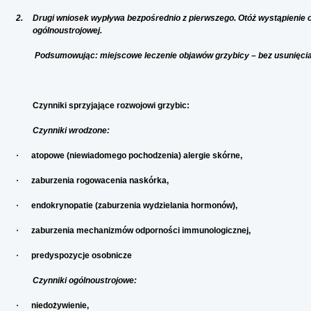
2.
Drugi wniosek wypływa bezpośrednio z pierwszego. Otóż wystąpienie 
ogólnoustrojowej.
Podsumowując: miejscowe leczenie objawów grzybicy – bez usunięcia 
Czynniki sprzyjające rozwojowi grzybic:
Czynniki wrodzone:
·
atopowe (niewiadomego pochodzenia) alergie skórne,
·
zaburzenia rogowacenia naskórka,
·
endokrynopatie (zaburzenia wydzielania hormonów),
·
zaburzenia mechanizmów odporności immunologicznej,
·
predyspozycje osobnicze
Czynniki ogólnoustrojowe:
·
niedożywienie,