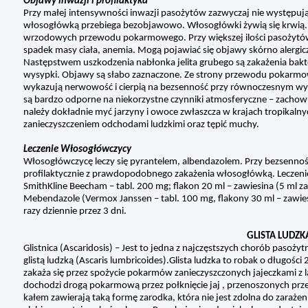
Objawy inwazji i profilaktyka
Przy małej intensywności inwazji pasożytów zazwyczaj nie występu
włosogłówką przebiega bezobjawowo. Włosogłówki żywią się krwią.
wrzodowych przewodu pokarmowego. Przy większej ilości pasożytów 
spadek masy ciała, anemia. Mogą pojawiać się objawy skórno alergicz
Następstwem uszkodzenia nabłonka jelita grubego są zakażenia bakte
wysypki. Objawy są słabo zaznaczone. Ze strony przewodu pokarmowe
wykazują nerwowość i cierpią na bezsenność przy równoczesnym wyst
są bardzo odporne na niekorzystne czynniki atmosferyczne – zachowują
należy dokładnie myć jarzyny i owoce zwłaszcza w krajach tropikalnyc
zanieczyszczeniem odchodami ludzkimi oraz tępić muchy.
Leczenie Włosogłówczycy
Włosogłówczycę leczy się pyrantelem, albendazolem. Przy bezsennośc
profilaktycznie z prawdopodobnego zakażenia włosogłówką. Leczenie:
SmithKline Beecham – tabl. 200 mg; flakon 20 ml – zawiesina (5 ml 
Mebendazole (Vermox Janssen – tabl. 100 mg, flakony 30 ml – zawies
razy dziennie przez 3 dni.
GLISTA LUDZK
Glistnica (Ascaridosis) – Jest to jedna z najczęstszych chorób paso
glistą ludzką (Ascaris lumbricoides).Glista ludzka to robak o długości 
zakaża się przez spożycie pokarmów zanieczyszczonych jajeczkami z la
dochodzi drogą pokarmową przez połknięcie jaj , przenoszonych prze
kałem zawierają taką formę zarodka, która nie jest zdolna do zaraż