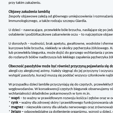
przy takim zakażeniu.
Objawy zakażenia lamblią
Zespoły objawowe zależą od głównego umiejscowienia i rozmnażania s
immunologicznego, a także rodzaju szczepu Giardia.
U dzieci – nawracające, przewlekłe bóle brzucha, nasilające się po j
osłabienie i podżółtaczkowe zabarwienie oczu – to najczęstsze objaw
U dorosłych – nudności, brak apetytu, gwałtowne, wodniste i sferme
kurczowe bóle brzucha, niekiedy w okolicy pęcherzyka żółciowego. Kał
lub przewlekła biegunka, może dojść do gorszego wchłaniania z pr
do rozlanych bólów nadbrzusza lub lekkiego zapalenia pęcherzyka żó
Obecność pasożytów może być również przyczyną pojawiania się dole
alergii czy alergicznej astmy. Należy sięgnąć do jej przyczyny i oczy
wytępić pasożyty, kuracji muszą się poddać wszyscy członkowie najb
W przypadku dzieci lamblie przyczyniają się do częstych, przewlekłych 
węglowodanów. W konsekwencji częstych biegunek obserwujemy nied
wchłanialności składników pokarmowych w tym m.in.
*
wapń
– to ważny w prawidłowym rozwoju kośćca i zębów oraz w 
*
cynk –
ważny dla zdrowej skóry i prawidłowego funkcjonowania u
*
magnez
– niezwykle cenny dla układu nerwowego oraz zrównoważen
*
żelazo –
odpowiedzialne za dotlenienie organizmu, wzrost u dzieci,