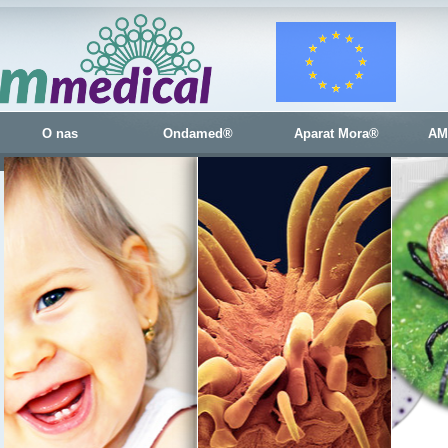
O nas
Ondamed®
Aparat Mora®
AM