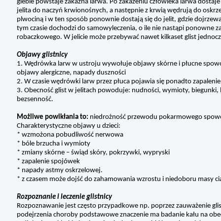
glebie powstaje zakaźna larwa. Po zakażeniu człowieka larwa dostaje się
jelita do naczyń krwionośnych, a następnie z krwią wędrują do oskrz
plwociną i w ten sposób ponownie dostają się do jelit, gdzie dojrzewaj
tym czasie dochodzi do samowyleczenia, o ile nie nastąpi ponowne zak
robaczkowego. W jelicie może przebywać nawet kilkaset glist jednocz
Objawy glistnicy
1. Wędrówka larw w ustroju wywołuje objawy skórne i płucne spowod
objawy alergiczne, napady duszności
2. W czasie wędrówki larw przez płuca pojawia się ponadto zapalenie 
3. Obecność glist w jelitach powoduje: nudności, wymioty, biegunki, 
bezsenność.
Możliwe powikłania to:
niedrożność przewodu pokarmowego spowodow
Charakterystyczne objawy u dzieci:
* wzmożona pobudliwość nerwowa
* bóle brzucha i wymioty
* zmiany skórne – świąd skóry, pokrzywki, wypryski
* zapalenie spojówek
* napady astmy oskrzelowej.
* z czasem może dojść do zahamowania wzrostu i niedoboru masy cia
Rozpoznanie i leczenie glistnicy
Rozpoznawanie jest często przypadkowe np. poprzez zauważenie gli
podejrzenia choroby podstawowe znaczenie ma badanie kału na obecn