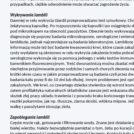
przypadkach, ciężkie odwodnienie może stwarzać zagrożenie życia.
Wykrywanie lamblii
Dawniej w celu wykrycia Giardii przeprowadzano test sznurkowy. C
żelatynową kapsułkę. Po rozpuszczeniu się kapsułki i po osiągnięciu
pod mikroskopem na obecność pasożytów. Obecnie testy wykrywające
diagnozuje się poprzez badania mikroskopowe, serologiczne i entero
lambliozie, jednak najcenniejsze są badania laboratoryjne. Lamblioz
informacją może też być badanie kwasowości krwi, które czasie zaka
cysty wydalane są okresowo w celu wykrycia zakażenia trzeba pobra
serologiczne wykonuje się za pomocą jednego z wielu testów imm
barwnikiem fluorescencyjnym. Treść dwunastniczą można zbadać mik
niechętne przyjmowanie przez rodziców i samych chorych zlecenia na
krótki okres czasu w jakim przeprowadzane są badania czyli przez dw
badania kału przez 8 do 10 dni lub dłużej. Innym problemem jest op
zakażonych. We krwi, co czwartego dziecka stwierdza się wzrost k
zatem profilaktyka naturalnych składników zawsze jest wskazana dl
skutek złej pracy układu trawienia i z powodu braku końcowego traw
resztki pokarmów, jak np. tłuszcze, ziarna skrobi, włókna mięsne. Jeś
walkę z pasożytami stosując zioła.
Zapobieganie lamblii
Częste mycie rąk, gotowanie i filtrowanie wody. Znane jest działanie
białej wierzby. Należy bezwzględnie pamiętać o tym, żeby po kuracji 
to więcej pewności i potwierdzi skuteczności leczenia. Kontrola kału j