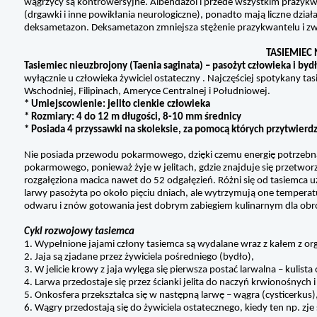
wągrzycy są kontrowersyjne. Albendazol i przede wszystkim prazy
(drgawki i inne powikłania neurologiczne), ponadto mają liczne dzia
deksametazon. Deksametazon zmniejsza stężenie prazykwantelu i zwi
TASIEMIEC 
Tasiemiec nieuzbrojony (Taenia saginata) – pasożyt człowieka i byd
wyłącznie u człowieka żywiciel ostateczny . Najczęściej spotykany ta
Wschodniej, Filipinach, Ameryce Centralnej i Południowej.
* Umiejscowienie: jelito cienkie człowieka
* Rozmiary: 4 do 12 m długości, 8-10 mm średnicy
* Posiada 4 przyssawki na skoleksie, za pomocą których przytwierdza
Nie posiada przewodu pokarmowego, dzięki czemu energię potrzebn
pokarmowego, ponieważ żyje w jelitach, gdzie znajduje się przetwo
rozgałęziona macica nawet do 52 odgałęzień. Różni się od tasiemca 
larwy pasożyta po około pięciu dniach, ale wytrzymują one temper
odwaru i znów gotowania jest dobrym zabiegiem kulinarnym dla obr
Cykl rozwojowy tasiemca
1. Wypełnione jajami człony tasiemca są wydalane wraz z kałem z or
2. Jaja są zjadane przez żywiciela pośredniego (bydło),
3. W jelicie krowy z jaja wylęga się pierwsza postać larwalna – kulista
4. Larwa przedostaje się przez ścianki jelita do naczyń krwionośnych 
5. Onkosfera przekształca się w następną larwę – wągra (cysticerkus)
6. Wągry przedostają się do żywiciela ostatecznego, kiedy ten np. z