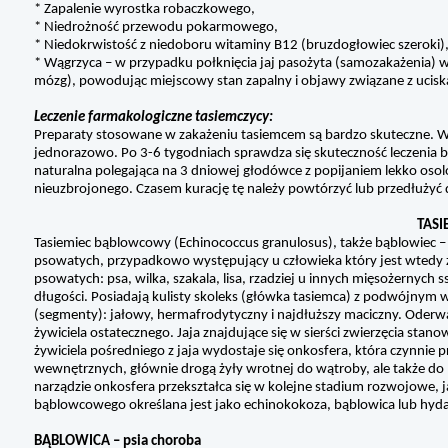
* Zapalenie wyrostka robaczkowego,
* Niedrożność przewodu pokarmowego,
* Niedokrwistość z niedoboru witaminy B12 (bruzdogłowiec szeroki)
* Wągrzyca – w przypadku połknięcia jaj pasożyta (samozakażenia) 
mózg), powodując miejscowy stan zapalny i objawy związane z ucis
Leczenie farmakologiczne tasiemczycy:
Preparaty stosowane w zakażeniu tasiemcem są bardzo skuteczne. W le
jednorazowo. Po 3-6 tygodniach sprawdza się skuteczność leczenia ba
naturalna polegająca na 3 dniowej głodówce z popijaniem lekko oso
nieuzbrojonego. Czasem kurację tę należy powtórzyć lub przedłużyć 
TASI
Tasiemiec bąblowcowy (Echinococcus granulosus), także bąblowiec – g
psowatych, przypadkowo występujący u człowieka który jest wtedy ży
psowatych: psa, wilka, szakala, lisa, rzadziej u innych mięsożernych
długości. Posiadają kulisty skoleks (główka tasiemca) z podwójnym w
(segmenty): jałowy, hermafrodytyczny i najdłuższy maciczny. Oderw
żywiciela ostatecznego. Jaja znajdujące się w sierści zwierzęcia stanow
żywiciela pośredniego z jaja wydostaje się onkosfera, która czynnie p
wewnętrznych, głównie drogą żyły wrotnej do wątroby, ale także do p
narządzie onkosfera przekształca się w kolejne stadium rozwojowe,
bąblowcowego określana jest jako echinokokoza, bąblowica lub hyda
BĄBLOWICA – psia choroba