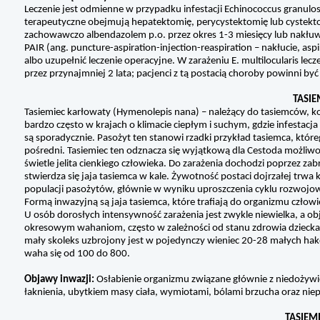
Leczenie jest odmienne w przypadku infestacji Echinococcus granulo
terapeutyczne obejmują hepatektomię, perycystektomię lub cystektomi
zachowawczo albendazolem p.o. przez okres 1-3 miesięcy lub nakłuwaj
PAIR (ang. puncture-aspiration-injection-reaspiration – nakłucie, asp
albo uzupełnić leczenie operacyjne. W zarażeniu E. multilocularis lec
przez przynajmniej 2 lata; pacjenci z tą postacią choroby powinni b
TASI
Tasiemiec karłowaty (Hymenolepis nana) – należący do tasiemców, kos
bardzo często w krajach o klimacie ciepłym i suchym, gdzie infestac
są sporadycznie. Pasożyt ten stanowi rzadki przykład tasiemca, które
pośredni. Tasiemiec ten odznacza się wyjątkową dla Cestoda możli
świetle jelita cienkiego człowieka. Do zarażenia dochodzi poprzez z
stwierdza się jaja tasiemca w kale. Żywotność postaci dojrzałej trwa 
populacji pasożytów, głównie w wyniku uproszczenia cyklu rozwojow
Formą inwazyjną są jaja tasiemca, które trafiają do organizmu człowi
U osób dorosłych intensywność zarażenia jest zwykle niewielka, a obj
okresowym wahaniom, często w zależności od stanu zdrowia dziecka. D
mały skoleks uzbrojony jest w pojedynczy wieniec 20-28 małych hak
waha się od 100 do 800.
Objawy inwazji:
Osłabienie organizmu związane głównie z niedożywi
łaknienia, ubytkiem masy ciała, wymiotami, bólami brzucha oraz n
TASIEMI