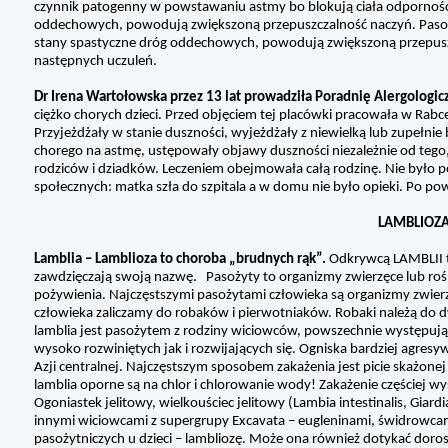
czynnik patogenny w powstawaniu astmy bo blokują ciała odporności
oddechowych, powodują zwiększoną przepuszczalność naczyń. Pasoży
stany spastyczne dróg oddechowych, powodują zwiększoną przepusz
następnych uczuleń.
Dr Irena Wartołowska przez 13 lat prowadziła Poradnię Alergologic
ciężko chorych dzieci. Przed objęciem tej placówki pracowała w Rabce 
Przyjeżdżały w stanie duszności, wyjeżdżały z niewielką lub zupeł
chorego na astmę, ustępowały objawy duszności niezależnie od tego, 
rodziców i dziadków. Leczeniem obejmowała całą rodzinę. Nie było po
społecznych: matka szła do szpitala a w domu nie było opieki. Po p
LAMBLIOZA 
Lamblia – Lamblioza to choroba „brudnych rąk”.
Odkrywcą LAMBLII t
zawdzięczają swoją nazwę. Pasożyty to organizmy zwierzęce lub roś
pożywienia. Najczęstszymi pasożytami człowieka są organizmy zwier
człowieka zaliczamy do robaków i pierwotniaków. Robaki należą do d
lamblia jest pasożytem z rodziny wiciowców, powszechnie występuj
wysoko rozwiniętych jak i rozwijających się. Ogniska bardziej agre
Azji centralnej. Najczęstszym sposobem zakażenia jest picie skażone
lamblia oporne są na chlor i chlorowanie wody! Zakażenie częściej wys
Ogoniastek jelitowy, wielkouściec jelitowy (Lambia intestinalis, Gia
innymi wiciowcami z supergrupy Excavata – eugleninami, świdrowcam
pasożytniczych u dzieci – lambliozę. Może ona również dotykać doros