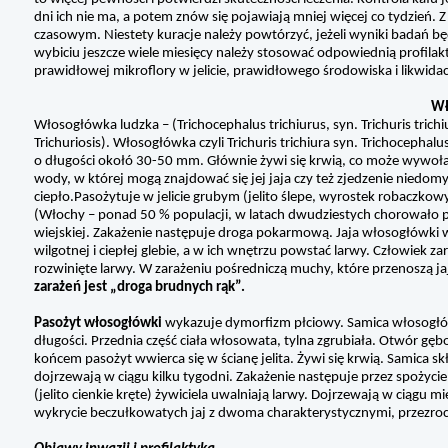
dni ich nie ma, a potem znów się pojawiają mniej więcej co tydzień
czasowym. Niestety kuracje należy powtórzyć, jeżeli wyniki badań 
wybiciu jeszcze wiele miesięcy należy stosować odpowiednią profilak
prawidłowej mikroflory w jelicie, prawidłowego środowiska i likwida
W
Włosogłówka ludzka – (Trichocephalus trichiurus, syn.
Trichuris tric
Trichuriosis).
Włosogłówka czyli Trichuris trichiura syn. Trichocephalus
o długości okołó 30-50 mm. Głównie żywi się krwią, co może wywoła
wody, w której mogą znajdować się jej jaja czy też zjedzenie niedom
ciepło.Pasożytuje w jelicie grubym (jelito ślepe, wyrostek robaczko
(Włochy – ponad 50 % populacji, w latach dwudziestych chorowało pr
wiejskiej. Zakażenie następuje droga pokarmową. Jaja włosogłówki 
wilgotnej i ciepłej glebie, a w ich wnętrzu powstać larwy. Człowiek z
rozwinięte larwy. W zarażeniu pośredniczą muchy, które przenoszą j
zarażeń jest „droga brudnych rąk”.
Pasożyt włosogłówki
wykazuje dymorfizm płciowy. Samica włosogłówki
długości. Przednia część ciała włosowata, tylna zgrubiała. Otwór gę
końcem pasożyt wwierca się w ścianę jelita. Żywi się krwią. Samica sk
dojrzewają w ciągu kilku tygodni. Zakażenie następuje przez spoży
(jelito cienkie kręte) żywiciela uwalniają larwy. Dojrzewają w ciągu 
wykrycie beczułkowatych jaj z dwoma charakterystycznymi, przezroc