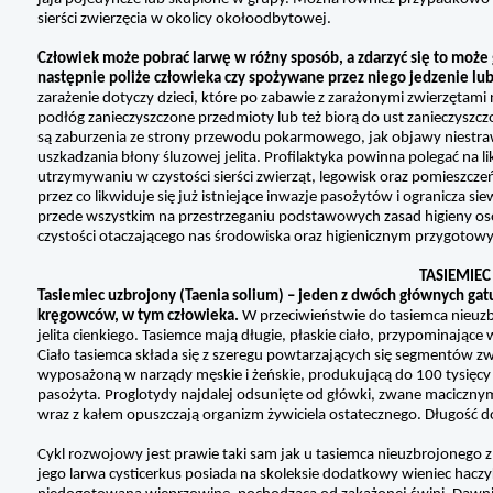
sierści zwierzęcia w okolicy okołoodbytowej.
Człowiek może pobrać larwę w różny sposób, a zdarzyć się to może 
następnie poliże człowieka czy spożywane przez niego jedzenie lub 
zarażenie dotyczy dzieci, które po zabawie z zarażonymi zwierzętami nie
podłóg zanieczyszczone przedmioty lub też biorą do ust zanieczysz
są zaburzenia ze strony przewodu pokarmowego, jak objawy niestrawn
uszkadzania błony śluzowej jelita. Profilaktyka powinna polegać na li
utrzymywaniu w czystości sierści zwierząt, legowisk oraz pomieszcz
przez co likwiduje się już istniejące inwazje pasożytów i ogranicza 
przede wszystkim na przestrzeganiu podstawowych zasad higieny oso
czystości otaczającego nas środowiska oraz higienicznym przygotow
TASIEMIEC
Tasiemiec uzbrojony (Taenia solium) – jeden z dwóch głównych g
kręgowców, w tym człowieka.
W przeciwieństwie do tasiemca nieuzb
jelita cienkiego. Tasiemce mają długie, płaskie ciało, przypominają
Ciało tasiemca składa się z szeregu powtarzających się segmentów 
wyposażoną w narządy męskie i żeńskie, produkującą do 100 tysięcy j
pasożyta. Proglotydy najdalej odsunięte od główki, zwane macicznymi,
wraz z kałem opuszczają organizm żywiciela ostatecznego. Długość
Cykl rozwojowy jest prawie taki sam jak u tasiemca nieuzbrojonego z
jego larwa cysticerkus posiada na skoleksie dodatkowy wieniec hac