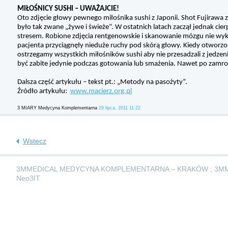
MIŁOŚNICY SUSHI – UWAŻAJCIE!
Oto zdjęcie głowy pewnego miłośnika sushi z Japonii. Shot Fujirawa z j
było tak zwane „żywe i świeże”. W ostatnich latach zaczął jednak cie
stresem. Robione zdjęcia rentgenowskie i skanowanie mózgu nie wyk
pacjenta przyciągnęły nieduże ruchy pod skórą głowy. Kiedy otworzon
ostrzegamy wszystkich miłośników sushi aby nie przesadzali z jedzen
być zabite jedynie podczas gotowania lub smażenia. Nawet po zamr
Dalsza część artykułu – tekst pt.: „Metody na pasożyty”.
Źródło artykułu:
www.macierz.org.pl
3 MIARY Medycyna Komplementarna
29 lipca, 2011 11:22
Wstecz
3MMEDICAL MEDYCYNA KOMPLEMENTARNA – KRAKÓW ; 3M
Neo3IT