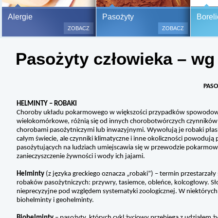
Bezbolesne testy alergiczne na
Alergie
Pasożyty
Boreli
500 alergenów oraz zabiegi
ZOBACZ
ZOBACZ
odczulające.
Testy są bezbolesne i bezinwa
Pasożyty człowieka – wg
(bez nakłuwania i nacinania, co
bardzo ważne w przypadku dzie
a wynik jest natychmiastowy.
PASO
HELMINTY – ROBAKI
Choroby układu pokarmowego w większości przypadków spowodowan
wielokomórkowe, różnią się od innych chorobotwórczych czynników
chorobami pasożytniczymi lub inwazyjnymi. Wywołują je robaki płas
całym świecie, ale czynniki klimatyczne i inne okoliczności powod
pasożytujących na ludziach umiejscawia się w przewodzie pokarmowym
zanieczyszczenie żywności i wody ich jajami.
Helminty
(z języka greckiego oznacza „robaki”) – termin przestarzały
robaków pasożytniczych: przywry, tasiemce, obleńce, kolcogłowy. S
nieprecyzyjne pod względem systematyki zoologicznej. W niektórych
biohelminty i geohelminty.
Biohelminty
– pasożyty, których cykl życiowy przebiega z udziałem ży