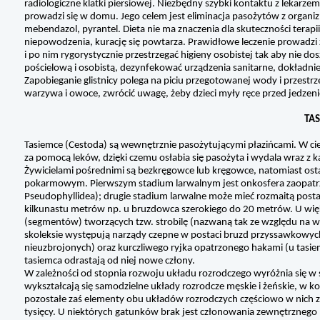
radiologiczne klatki piersiowej. Niezbędny szybki kontaktu z lekarzem
prowadzi się w domu. Jego celem jest eliminacja pasożytów z organ
mebendazol, pyrantel. Dieta nie ma znaczenia dla skuteczności terapii
niepowodzenia, kurację się powtarza. Prawidłowe leczenie prowadzi zw
i po nim rygorystycznie przestrzegać higieny osobistej tak aby nie d
pościelową i osobistą, dezynfekować urządzenia sanitarne, dokładni
Zapobieganie glistnicy polega na piciu przegotowanej wody i przestrz
warzywa i owoce, zwrócić uwagę, żeby dzieci myły ręce przed jedzeni
TAS
Tasiemce (Cestoda) są wewnętrznie pasożytującymi płazińcami. W cie
za pomocą leków, dzięki czemu osłabia się pasożyta i wydala wraz z 
Żywicielami pośrednimi są bezkręgowce lub kręgowce, natomiast ost
pokarmowym. Pierwszym stadium larwalnym jest onkosfera zaopatrz
Pseudophyllidea); drugie stadium larwalne może mieć rozmaitą postać
kilkunastu metrów np. u bruzdowca szerokiego do 20 metrów. U większ
(segmentów) tworzących tzw. strobilę (nazwaną tak ze względu na w
skoleksie występują narządy czepne w postaci bruzd przyssawkowyc
nieuzbrojonych) oraz kurczliwego ryjka opatrzonego hakami (u tasiem
tasiemca odrastają od niej nowe człony.
W zależności od stopnia rozwoju układu rozrodczego wyróżnia się w st
wykształcają się samodzielne układy rozrodcze męskie i żeńskie, w k
pozostałe zaś elementy obu układów rozrodczych częściowo w nich zan
tysięcy. U niektórych gatunków brak jest członowania zewnętrznego (