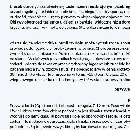
U osób dorosłych zarażenie się tasiemcem nieuzbrojonym przebieg
uczucie ogólnego osłabienia, bóle brzucha, biegunka lub zaparcia, n
nudności, chudnięcie. Często pierwszym niepokojącym objawem jest 
Objawy obecności tasiemca u dzieci są bardziej widoczne niż u dor
brzucha, mdłości i wymioty, osłabienie. Stwierdza się często wzmożon
Zdarza się, że mięso z dzika, nutrii czy świni może być zakażone lar
prowadzić do rozwoju choroby zwanej włośnicą. Choroba przebiega 
wymioty, czasem biegunka. Później dołączają się: gorączka, bóle mię
na skórze. W cięższych przypadkach występują objawy ze strony u
śmierci . Zdarza się również przebieg choroby łagodny lub zupełn
badanie mięsa świń, dzików i nutrii na obecność larw włośnia kręte
30 minut), sterylizacji lub mrożeniu w temp. -15 stopni C przez 20 d
wieprzowego lub z dzika nie badanego czy też w stanie surowym al
PRZYWRY
P
Przywra kocia (Opisthorchis felineus) – długość 7-12 mm. Pasożytuj
i świni. Pierwszym żywicielem pośrednim jest ślimak Bithynia leachi. 
wędrują do jamy ciała. Tu powstają kolejno sporocysty i redie. Te os
cerkarii. Te następnie opuszczają ciało ślimaka i przez pewien czas pł
pośrednim. Są to przede wszystkim ryby karpiowate oraz miętus. Cerka