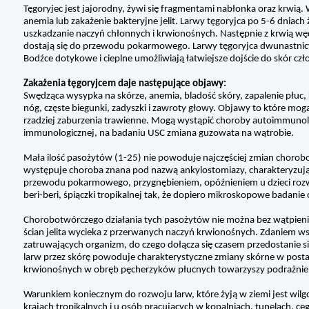
Tęgoryjec jest jajorodny, żywi się fragmentami nabłonka oraz krwią.
anemia lub zakażenie bakteryjne jelit. Larwy tęgoryjca po 5-6 dniach 
uszkadzanie naczyń chłonnych i krwionośnych. Następnie z krwią wę
dostają się do przewodu pokarmowego. Larwy tęgoryjca dwunastnicy 
Bodźce dotykowe i cieplne umożliwiają łatwiejsze dojście do skór czł
Zakażenia tęgoryjcem daje następujące objawy:
Swędząca wysypka na skórze, anemia, bladość skóry, zapalenie płuc, k
nóg, częste biegunki, zadyszki i zawroty głowy. Objawy to które m
rzadziej zaburzenia trawienne. Mogą wystąpić choroby autoimmunolo
immunologicznej, na badaniu USC zmiana guzowata na wątrobie.
Mała ilość pasożytów (1-25) nie powoduje najczęściej zmian chorobo
występuje choroba znana pod nazwą ankylostomiazy, charakteryzują
przewodu pokarmowego, przygnębieniem, opóźnieniem u dzieci rozw
beri-beri, śpiączki tropikalnej tak, że dopiero mikroskopowe badanie
Chorobotwórczego działania tych pasożytów nie można bez wątpienia 
ścian jelita wycieka z przerwanych naczyń krwionośnych. Zdaniem ws
zatruwających organizm, do czego dołącza się czasem przedostanie s
larw przez skórę powoduje charakterystyczne zmiany skórne w postaci
krwionośnych w obręb pęcherzyków płucnych towarzyszy podrażni
Warunkiem koniecznym do rozwoju larw, które żyją w ziemi jest wilgoć
krajach tropikalnych i u osób pracujących w kopalniach, tunelach, ceg