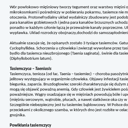
Wór powłokowo-mięśniowy tworzy tegument oraz warstwy mięśni okręż
mikrokosmkami i pośredniczy w pobieraniu pokarmu, tasiemce nie 
otoczenia. Protonefrydialny układ wydalniczy zbudowany jest podobn
para kanałów grzbietowych i jedna para kanałów brzusznych uchodząc
ponadto w każdym członie łączą je przeważnie kanały poprzeczne. 
wypławka. Układ rozrodczy obojnaczy,dochodzi do samozapłodnien
Aktualnie szacuje się, że opisanych zostało 3 tysiące tasiemców. Ga
Cyclophyllidea. Schorzenia u człowieka i zwierząt wywołane przez t
bydło dla tasiemca nieuzbrojonego (Taenia saginata), świnie dla tas
(Diphyllobotrium latum).
Tasiemczyca – Taeniasis
Tasiemczyca, tenioza (od łac. Taenia – tasiemiec) – choroba pasożyt
jelitowy występujący w organizmie człowieka. Objawy infestacji tasie
biegunka, zaparcia. Bruzdogłowiec szeroki charakteryzuje się duży
mogą się objawić poważną anemią. Gdy człowiek jest żywicielem pośr
poważniejsze. Wągry osadzające się w mięśniach powodują bóle i upo
(mięśniu sercowym, wątrobie, płucach, a nawet siatkówce oka czy w
Szczególnie niebezpieczny jest tu tasiemiec bąblowcowy. W Polsce d
przeciekami z okolicznego szamba, w których dno jest rozbite w celac
gnojnika.
Powikłania tasiemczycy