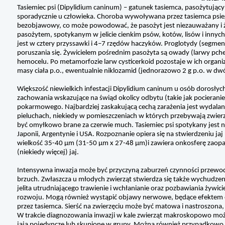
Tasiemiec psi (Dipylidium caninum) – gatunek tasiemca, pasożytujący
sporadycznie u człowieka. Choroba wywoływana przez tasiemca psiego
bezobjawowy, co może powodować, że pasożyt jest niezauważany i żyj
pasożytem, spotykanym w jelicie cienkim psów, kotów, lisów i inny
jest w cztery przyssawki i 4–7 rzędów haczyków. Proglotydy (segment
poruszania się. Żywicielem pośrednim pasożyta są owady (larwy pcheł 
hemocelu. Po metamorfozie larw cysticerkoid pozostaje w ich organ
masy ciała p.o., ewentualnie niklozamid (jednorazowo 2 g p.o. w 
Większość niewielkich infestacji Dipylidium caninum u osób dorosłyc
zachowania wskazujące na świąd okolicy odbytu (takie jak pocierani
pokarmowego. Najbardziej zaskakującą cechą zarażenia jest wydalan
pieluchach, niekiedy w pomieszczeniach w których przebywają zwierz
być omyłkowo brane za czerwie much. Tasiemiec psi spotykany jest na
Japonii, Argentynie i USA. Rozpoznanie opiera się na stwierdzeniu ja
wielkość 35-40 µm (31-50 µm x 27-48 µm)i zawiera onkosferę zaopatr
(niekiedy więcej) jaj.
Intensywna inwazja może być przyczyną zaburzeń czynności prze
brzuch. Zwłaszcza u młodych zwierząt stwierdza się także wychudz
jelita utrudniającego trawienie i wchłanianie oraz pozbawiania żywi
rozwoju. Mogą również wystąpić objawy nerwowe, będące efektem 
przez tasiemca. Sierść na zwierzęciu może być matowa i nastroszona,
W trakcie diagnozowania inwazji w kale zwierząt makroskopowo moż
jaja pojedyncze lub skupione w grupy. Można również przypadkowo 