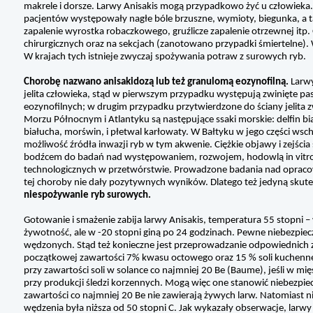
makrele i dorsze. Larwy Anisakis mogą przypadkowo żyć u człowieka
pacjentów występowały nagłe bóle brzuszne, wymioty, biegunka, a
zapalenie wyrostka robaczkowego, gruźlicze zapalenie otrzewnej itp.
chirurgicznych oraz na sekcjach (zanotowano przypadki śmiertelne). 
W krajach tych istnieje zwyczaj spożywania potraw z surowych ryb.
Chorobę nazwano anisakidozą lub też granulomą eozynofilną.
Larwy
jelita człowieka, stąd w pierwszym przypadku występują zwinięte pa
eozynofilnych; w drugim przypadku przytwierdzone do ściany jelita 
Morzu Północnym i Atlantyku są następujące ssaki morskie: delfin biał
białucha, morświn, i płetwal karłowaty. W Bałtyku w jego części wscho
możliwość źródła inwazji ryb w tym akwenie. Ciężkie objawy i zejścia
bodźcem do badań nad występowaniem, rozwojem, hodowlą in vitro, a
technologicznych w przetwórstwie. Prowadzone badania nad opraco
tej choroby nie dały pozytywnych wyników. Dlatego też jedyną skute
niespożywanie ryb surowych.
Gotowanie i smażenie zabija larwy Anisakis, temperatura 55 stopni 
żywotność, ale w -20 stopni giną po 24 godzinach. Pewne niebezpiec
wędzonych. Stąd też konieczne jest przeprowadzanie odpowiednich 
początkowej zawartości 7% kwasu octowego oraz 15 % soli kuchennej
przy zawartości soli w solance co najmniej 20 Be (Baume), jeśli w mi
przy produkcji śledzi korzennych. Mogą więc one stanowić niebezpi
zawartości co najmniej 20 Be nie zawierają żywych larw. Natomiast n
wędzenia była niższa od 50 stopni C. Jak wykazały obserwacje, larwy