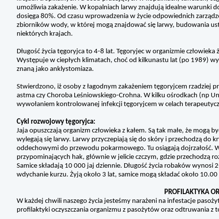
umożliwia zakażenie. W kopalniach larwy znajdują idealne warunki do
dosięga 80%. Od czasu wprowadzenia w życie odpowiednich zarządzeń
zbiorników wody, w której mogą znajdować się larwy, budowania ust
niektórych krajach.
Długość życia tęgoryjca to 4-8 lat. Tęgoryjec w organizmie człowiek
Występuje w ciepłych klimatach, choć od kilkunastu lat (po 1989) w
znaną jako anklystomiaza.
Stwierdzono, iż osoby z łagodnym zakażeniem tęgoryjcem rzadziej pr
astma czy Choroba Leśniowskiego-Crohna. W kilku ośrodkach (np Uni
wywołaniem kontrolowanej infekcji tęgoryjcem w celach terapeutyc
Cykl rozwojowy tęgoryjca:
Jaja opuszczają organizm człowieka z kałem. Są tak małe, że mogą by
wylegają się larwy. Larwy przyczepiają się do skóry i przechodzą do k
oddechowymi do przewodu pokarmowego. Tu osiągają dojrzałość. W j
przypominających hak, głównie w jelicie czczym, gdzie przechodzą r
Samice składają 10 000 jaj dziennie. Długość życia robaków wynosi 2
wdychanie kurzu. Żyją około 3 lat, samice mogą składać około 10.00 t
PROFILAKTYKA O
W każdej chwili naszego życia jesteśmy narażeni na infestacje paso
profilaktyki oczyszczania organizmu z pasożytów oraz odtruwania z t