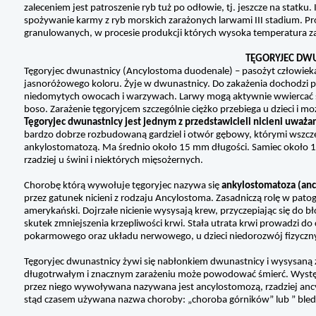
zaleceniem jest patroszenie ryb tuż po odłowie, tj. jeszcze na statk
spożywanie karmy z ryb morskich zarażonych larwami III stadium. P
granulowanych, w procesie produkcji których wysoka temperatura zab
TĘGORYJEC DWU
Tęgoryjec dwunastnicy (Ancylostoma duodenale) – pasożyt człowieka n
jasnoróżowego koloru. Żyje w dwunastnicy. Do zakażenia dochodzi prz
niedomytych owocach i warzywach. Larwy mogą aktywnie wwiercać si
boso. Zarażenie tęgoryjcem szczególnie ciężko przebiega u dzieci 
Tęgoryjec dwunastnicy jest jednym z przedstawicieli nicieni uważa
bardzo dobrze rozbudowaną gardziel i otwór gębowy, którymi wszc
ankylostomatozą. Ma średnio około 15 mm długości. Samiec około 1cm,
rzadziej u świni i niektórych mięsożernych.
Chorobę którą wywołuje tęgoryjec nazywa się
ankylostomatoza (anc
przez gatunek nicieni z rodzaju Ancylostoma. Zasadniczą rolę w pato
amerykański. Dojrzałe nicienie wysysają krew, przyczepiając się do bło
skutek zmniejszenia krzepliwości krwi. Stała utrata krwi prowadzi do 
pokarmowego oraz układu nerwowego, u dzieci niedorozwój fizyczn
Tęgoryjec dwunastnicy żywi się nabłonkiem dwunastnicy i wysysaną 
długotrwałym i znacznym zarażeniu może powodować śmierć. Występu
przez niego wywoływana nazywana jest ancylostomozą, rzadziej anc
stąd czasem używana nazwa choroby: „choroba górników” lub ” bledn