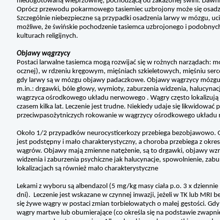
niedogotowaną wieprzowinę, pochodzącą od zakażonej świni. Dawni
Oprócz przewodu pokarmowego tasiemiec uzbrojony może się osadzić
Szczególnie niebezpieczne są przypadki osadzenia larwy w mózgu, 
możliwe, że świńskie pochodzenie tasiemca uzbrojonego i podobnyc
kulturach religijnych.
Objawy wągrzycy
Postaci larwalne tasiemca mogą rozwijać się w rożnych narządach: m
ocznej), w rdzeniu kręgowym, mięśniach szkieletowych, mięśniu ser
gdy larwy są w mózgu objawy padaczkowe. Objawy wągrzycy mózgu s
m.in.: drgawki, bóle głowy, wymioty, zaburzenia widzenia, halucynacj
wągrzyca ośrodkowego układu nerwowego . Wągry często lokalizują s
czasem kilka lat. Leczenie jest trudne. Niekiedy udaje się likwidow
przeciwpasożytniczych rokowanie w wągrzycy ośrodkowego układu 
Około 1/2 przypadków neurocysticerkozy przebiega bezobjawowo. Okr
jest podstępny i mało charakterystyczny, a choroba przebiega z ok
wągrów. Objawy mają zmienne natężenie, są to drgawki, objawy wzm
widzenia i zaburzenia psychiczne jak halucynacje, spowolnienie, za
lokalizacjach są również mało charakterystyczne
Lekami z wyboru są albendazol (5 mg/kg masy ciała p.o. 3 x dziennie 
dni). Leczenie jest wskazane w czynnej inwazji, jeżeli w TK lub MRI 
się żywe wągry w postaci zmian torbielowatych o małej gęstości. Gdy
wągry martwe lub obumierające (co określa się na podstawie zwapnień