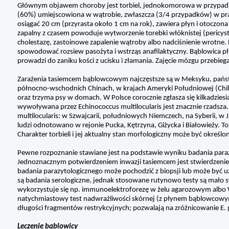
Głównym objawem choroby jest torbiel, jednokomorowa w przypadku 
(60%) umiejscowiona w wątrobie, zwłaszcza (3/4 przypadków) w prawy
osiągać 20 cm (przyrasta około 1 cm na rok), zawiera płyn i otocz
zapalny z czasem powoduje wytworzenie torebki włóknistej (pericy
cholestazę, zastoinowe zapalenie wątroby albo nadciśnienie wrotne. 
spowodować rozsiew pasożyta i wstrząs anafilaktyczny. Bąblowica pł
prowadzi do zaniku kości z ucisku i złamania. Zajęcie mózgu przebie
Zarażenia tasiemcem bąblowcowym najczęstsze są w Meksyku, pańs
północno-wschodnich Chinach, w krajach Ameryki Południowej (Chile, U
oraz trzyma psy w domach. W Polsce corocznie zgłasza się kilkadzie
wywoływana przez Echinococcus multilocularis jest znacznie rzads
multilocularis: w Szwajcarii, południowych Niemczech, na Syberii, w
ludzi odnotowano w rejonie Pucka, Kętrzyna, Giżycka i Białowieży. T
Charakter torbieli i jej aktualny stan morfologiczny może być okreś
Pewne rozpoznanie stawiane jest na podstawie wyniku badania parazyt
Jednoznacznym potwierdzeniem inwazji tasiemcem jest stwierdzenie
badania parazytologicznego może pochodzić z biopsji lub może być 
są badania serologiczne, jednak stosowane rutynowo testy są mało sw
wykorzystuje się np. immunoelektroforezę w żelu agarozowym albo 
natychmiastowy test nadwrażliwości skórnej (z płynem bąblowcowy
długości fragmentów restrykcyjnych; pozwalają na zróżnicowanie E. gra
Leczenie bąblowicy