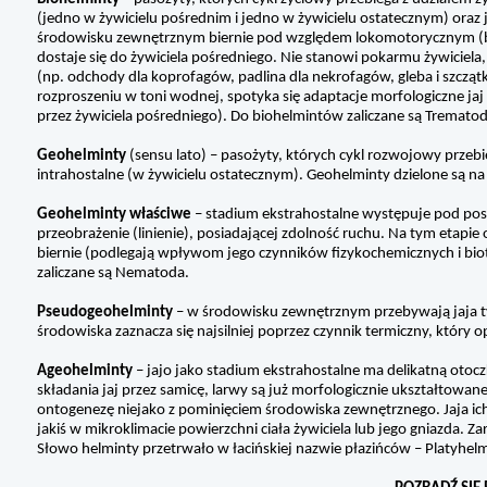
(jedno w żywicielu pośrednim i jedno w żywicielu ostatecznym) oraz j
środowisku zewnętrznym biernie pod względem lokomotorycznym (bra
dostaje się do żywiciela pośredniego. Nie stanowi pokarmu żywiciel
(np. odchody dla koprofagów, padlina dla nekrofagów, gleba i szcząt
rozproszeniu w toni wodnej, spotyka się adaptacje morfologiczne ja
przez żywiciela pośredniego). Do biohelmintów zaliczane są Trematod
Geohelminty
(sensu lato) – pasożyty, których cykl rozwojowy przeb
intrahostalne (w żywicielu ostatecznym). Geohelminty dzielone są n
Geohelminty właściwe
– stadium ekstrahostalne występuje pod posta
przeobrażenie (linienie), posiadającej zdolność ruchu. Na tym etap
biernie (podlegają wpływom jego czynników fizykochemicznych i biot
zaliczane są Nematoda.
Pseudogeohelminty
– w środowisku zewnętrznym przebywają jaja t
środowiska zaznacza się najsilniej poprzez czynnik termiczny, który o
Ageohelminty
– jajo jako stadium ekstrahostalne ma delikatną oto
składania jaj przez samicę, larwy są już morfologicznie ukształtowan
ontogenezę niejako z pominięciem środowiska zewnętrznego. Jaja ich 
jakiś w mikroklimacie powierzchni ciała żywiciela lub jego gniazda. 
Słowo helminty przetrwało w łacińskiej nazwie płazińców – Platyhe