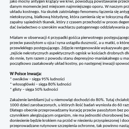
jako mocny antygen krążący we krwi, powodują powstawanie przeciwc
danym momencie jest miejscem najmniejszego oporu. W naszym przyp
układu kostnego. Na skutek zaistniałego fenomenu łączenia się antyg
nietoksyczną, białkową histydynę, która zamienia się w toksyczną dl
zapalny sąsiednich tkanek, który z czasem przechodzi w proces degen
dać świadectwo o szerokim wachlarzu patogennego oddziaływania pa
Miałam w obserwacji 4 przypadki gośćca pierwotnego postępującego, oto
przeciw pasożytom u ojca i syna ustąpiła duszność, a u matki, o któ
przewlekłego postępującego. Zdjęcie rentgenowskie wykazywało geody
‚zejście nekrotycznych aspektycznych ognisk w kościach drobnych dło
do mnie, tym razem z powodu stanu depresyjno-maniakalnego u matk
początkowo zaatakowały układ kostny, po następnej inwazji spowo
W Polsce inwazja:
* owsików – sięga 95% ludności
* włosogłówki – sięga 80% ludności
* glisty – sięga 50% ludności
Zakażenie lambliami już u niemowląt dochodzi do 80%. Tutaj chciałoby
1000 dzieci zarobaczonych, u których ilość badań wyniosła do 60 raz
Dlatego obecnie przeprowadzamy kurację przeciw pasożytom bez pok
czynnikiem alergizującym organizm, nie ma jednostki chorobowej bez
doniesienie będzie krokiem na przód w niesieniu przyspieszonej i do
przeprowadzane rutynowe szczepienia ochronne, tak powinno nastą