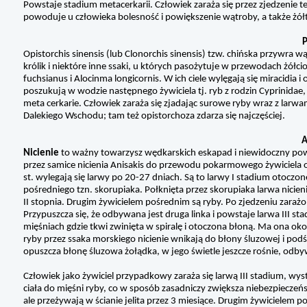
Powstaje stadium metacerkarii. Człowiek zaraża się przez zjedzenie te
powoduje u człowieka bolesność i powiększenie wątroby, a także żół
P
Opistorchis sinensis (lub Clonorchis sinensis) tzw. chińska przywra
królik i niektóre inne ssaki, u których pasożytuje w przewodach żółc
fuchsianus i Alocinma longicornis. W ich ciele wylęgają się miracidia 
poszukują w wodzie następnego żywiciela tj. ryb z rodzin Cyprinidae
meta cerkarie. Człowiek zaraża się zjadając surowe ryby wraz z larw
Dalekiego Wschodu; tam też opistorchoza zdarza się najczęściej.
A
Nicienie
to ważny towarzysz wędkarskich eskapad i niewidoczny powód
przez samice nicienia Anisakis do przewodu pokarmowego żywiciela o
st. wylegają się larwy po 20-27 dniach. Są to larwy I stadium otoc
pośredniego tzn. skorupiaka. Połknięta przez skorupiaka larwa nicienia
II stopnia. Drugim żywicielem pośrednim są ryby. Po zjedzeniu zarażone
Przypuszcza się, że odbywana jest druga linka i powstaje larwa III st
mięśniach gdzie tkwi zwinięta w spiralę i otoczona błoną. Ma ona oko
ryby przez ssaka morskiego nicienie wnikają do błony śluzowej i podś
opuszcza błonę śluzowa żołądka, w jego świetle jeszcze rośnie, odby
Człowiek jako żywiciel przypadkowy zaraża się larwą III stadium, wys
ciała do mięśni ryby, co w sposób zasadniczy zwiększa niebezpieczeńs
ale przeżywają w ścianie jelita przez 3 miesiące. Drugim żywicielem 