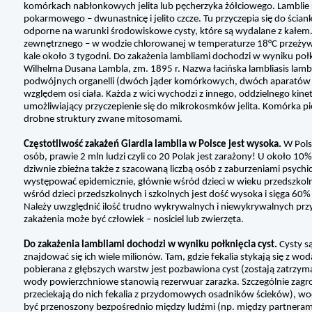
komórkach nabłonkowych jelita lub pęcherzyka żółciowego. Lamblie 
pokarmowego – dwunastnicę i jelito czcze. Tu przyczepia się do ściank
odporne na warunki środowiskowe cysty, które są wydalane z kałem. 
zewnętrznego – w wodzie chlorowanej w temperaturze 18°C przeżywają
kale około 3 tygodni. Do zakażenia lambliami dochodzi w wyniku połkni
Wilhelma Dusana Lambla, zm. 1895 r. Nazwa łacińska lambliasis lambi
podwójnych organelli (dwóch jąder komórkowych, dwóch aparatów p
względem osi ciała. Każda z wici wychodzi z innego, oddzielnego kin
umożliwiający przyczepienie się do mikrokosmków jelita. Komórka p
drobne struktury zwane mitosomami.
Częstotliwość zakażeń Giardia lamblia w Polsce jest wysoka.
W Pols
osób, prawie 2 mln ludzi czyli co 20 Polak jest zarażony! U około 1
dziwnie zbieżna także z szacowaną liczbą osób z zaburzeniami psychic
występować epidemicznie, głównie wśród dzieci w wieku przedszkolny
wśród dzieci przedszkolnych i szkolnych jest dość wysoka i sięga 60% 
Należy uwzględnić ilość trudno wykrywalnych i niewykrywalnych pr
zakażenia może być człowiek – nosiciel lub zwierzęta.
Do zakażenia lambliami dochodzi w wyniku połknięcia cyst.
Cysty s
znajdować się ich wiele milionów. Tam, gdzie fekalia stykają się z wo
pobierana z głębszych warstw jest pozbawiona cyst (zostają zatrzyma
wody powierzchniowe stanowią rezerwuar zarazka. Szczególnie zagr
przeciekają do nich fekalia z przydomowych osadników ścieków), wod
być przenoszony bezpośrednio między ludźmi (np. między partneram