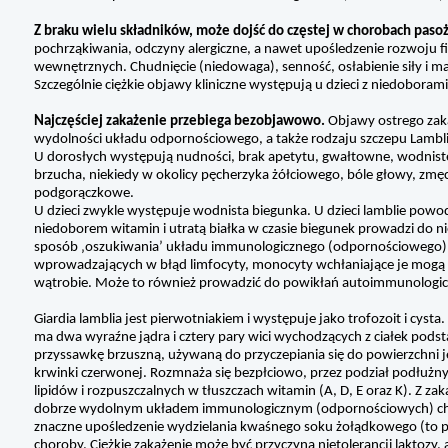
Z braku wielu składników, może dojść do częstej w chorobach paso
pochrząkiwania, odczyny alergiczne, a nawet upośledzenie rozwoju 
wewnętrznych. Chudnięcie (niedowaga), senność, osłabienie siły i mas
Szczególnie ciężkie objawy kliniczne występują u dzieci z niedobora
Najczęściej zakażenie przebiega bezobjawowo.
Objawy ostrego zaka
wydolności układu odpornościowego, a także rodzaju szczepu Lambli
U dorosłych występują nudności, brak apetytu, gwałtowne, wodniste
brzucha, niekiedy w okolicy pęcherzyka żółciowego, bóle głowy, zmę
podgorączkowe.
U dzieci zwykle występuje wodnista biegunka. U dzieci lamblie powo
niedoborem witamin i utratą białka w czasie biegunek prowadzi do n
sposób ‚oszukiwania’ układu immunologicznego (odpornościowego) pr
wprowadzających w błąd limfocyty, monocyty wchłaniające je mogą zo
wątrobie. Może to również prowadzić do powikłań autoimmunologiczn
Giardia lamblia jest pierwotniakiem i występuje jako trofozoit i cy
ma dwa wyraźne jądra i cztery pary wici wychodzących z ciałek pods
przyssawkę brzuszną, używaną do przyczepiania się do powierzchni 
krwinki czerwonej. Rozmnaża się bezpłciowo, przez podział podłużny. 
lipidów i rozpuszczalnych w tłuszczach witamin (A, D, E oraz K). Z
dobrze wydolnym układem immunologicznym (odpornościowych) chor
znaczne upośledzenie wydzielania kwaśnego soku żołądkowego (to p
choroby. Ciężkie zakażenie może być przyczyną nietolerancji laktozy,