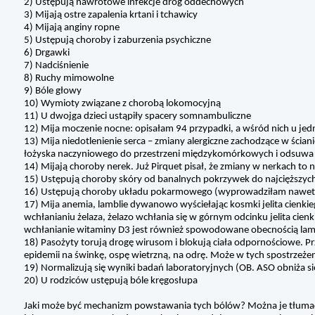
2) Ustępują nawrotowe infekcje dróg oddechowych
3) Mijają ostre zapalenia krtani i tchawicy
4) Mijają anginy ropne
5) Ustępują choroby i zaburzenia psychiczne
6) Drgawki
7) Nadciśnienie
8) Ruchy mimowolne
9) Bóle głowy
10) Wymioty związane z chorobą lokomocyjną
11) U dwojga dzieci ustąpiły spacery somnambuliczne
12) Mija moczenie nocne: opisałam 94 przypadki, a wśród nich u jed
13) Mija niedotlenienie serca – zmiany alergiczne zachodzące w ścia
łożyska naczyniowego do przestrzeni międzykomórkowych i odsuwa 
14) Mijają choroby nerek. Już Pirquet pisał, że zmiany w nerkach to n
15) Ustępują choroby skóry od banalnych pokrzywek do najcięższych 
16) Ustępują choroby układu pokarmowego (wyprowadziłam nawet dw
17) Mija anemia, lamblie dywanowo wyściełając kosmki jelita cienk
wchłanianiu żelaza, żelazo wchłania się w górnym odcinku jelita cie
wchłanianie witaminy D3 jest również spowodowane obecnością lamb
18) Pasożyty torują drogę wirusom i blokują ciała odpornościowe. Przel
epidemii na świnkę, ospę wietrzną, na odrę. Może w tych spostrzeże
19) Normalizują się wyniki badań laboratoryjnych (OB. ASO obniża 
20) U rodziców ustępują bóle kręgosłupa
Jaki może być mechanizm powstawania tych bólów? Można je tłumac