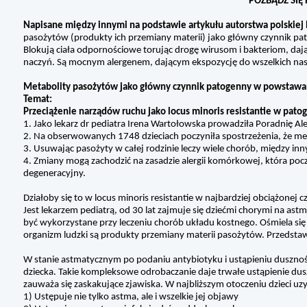
POZBĄDŹ SIĘ 
Napisane między innymi na podstawie artykułu autorstwa polskiej l
pasożytów (produkty ich przemiany materii) jako główny czynnik pa
Blokują ciała odpornościowe torując drogę wirusom i bakteriom, d
naczyń. Są mocnym alergenem, dającym ekspozycję do wszelkich nas
Metabolity pasożytów jako główny czynnik patogenny w powstawan
Temat:
Przeciążenie narządów ruchu jako locus minoris resistantie w pat
1. Jako lekarz dr pediatra Irena Wartołowska prowadziła Poradnię A
2. Na obserwowanych 1748 dzieciach poczyniła spostrzeżenia, że m
3. Usuwając pasożyty w całej rodzinie leczy wiele chorób, między inn
4. Zmiany mogą zachodzić na zasadzie alergii komórkowej, która p
degeneracyjny.
Działoby się to w locus minoris resistantie w najbardziej obciążonej 
Jest lekarzem pediatrą, od 30 lat zajmuje się dziećmi chorymi na as
być wykorzystane przy leczeniu chorób układu kostnego. Ośmiela się
organizm ludzki są produkty przemiany materii pasożytów. Przedstaw
W stanie astmatycznym po podaniu antybiotyku i ustąpieniu dusznośc
dziecka. Takie kompleksowe odrobaczanie daje trwałe ustąpienie duszno
zauważa się zaskakujące zjawiska. W najbliższym otoczeniu dzieci uzy
1) Ustępuje nie tylko astma, ale i wszelkie jej objawy