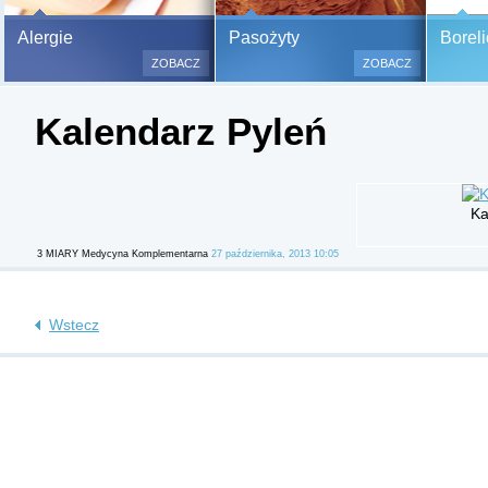
Bezbolesne testy alergiczne na
Alergie
Pasożyty
Boreli
500 alergenów oraz zabiegi
ZOBACZ
ZOBACZ
odczulające.
Testy są bezbolesne i bezinwa
Kalendarz Pyleń
(bez nakłuwania i nacinania, co
bardzo ważne w przypadku dzie
a wynik jest natychmiastowy.
Ka
3 MIARY Medycyna Komplementarna
27 października, 2013 10:05
Wstecz