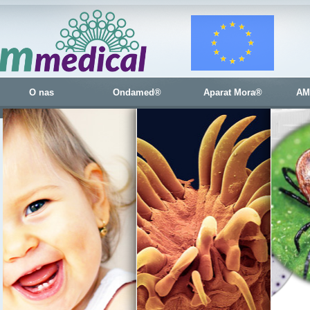
O nas
Ondamed®
Aparat Mora®
AM