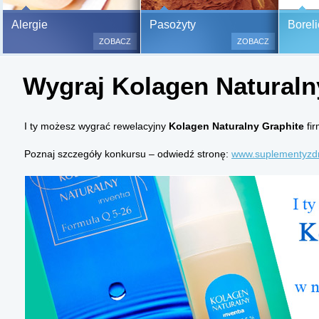
Bezbolesne testy alergiczne na
Alergie
Pasożyty
Boreli
500 alergenów oraz zabiegi
ZOBACZ
ZOBACZ
odczulające.
Testy są bezbolesne i bezinwa
Wygraj Kolagen Naturaln
(bez nakłuwania i nacinania, co
bardzo ważne w przypadku dzie
a wynik jest natychmiastowy.
I ty możesz wygrać rewelacyjny
Kolagen Naturalny Graphite
fi
Poznaj szczegóły konkursu – odwiedź stronę:
www.suplementyzdr