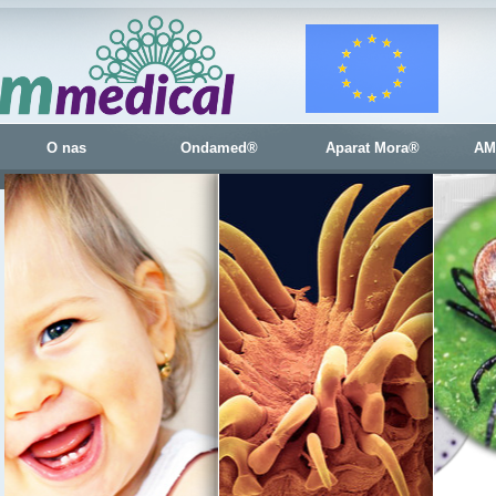
O nas
Ondamed®
Aparat Mora®
AM