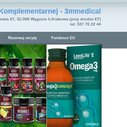
Komplementarnej - 3mmedical
wska 67, 32-086 Węgrzce k.Krakowa (przy drodze E7)
tel. 537 70 22 44
Rezerwuj wizytę
Fundusze EU