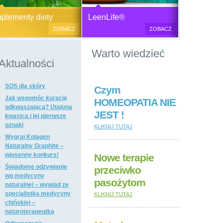
Generator plazmy
Suplementy diety, zdrowa żywność i
M
lementy diety
LeenLife®
elektromagnetycznej
kosmetyki naturalne.
c
ZOBACZ
ZOBACZ
u
Produkty naturalne
Warto wiedzieć
przeciwbakteryjne, przeciwgrzybicze
i przeciwpasożytnicze,
Aktualności
wzmacniające odporność i
regulujące funkcje układu
SOS dla skóry
immunologicznego, antyoksydanty,
Czym
witaminy i minerały, preparaty
Jak wspomóc kurację
HOMEOPATIA NIE
ogólnie wzmacniające i regulujące
odkwaszającą? Utajona
JEST !
funkcje organizmu, dietetyczne i
kwasica i jej pierwsze
regulujące pracę układu
oznaki
KLIKNIJ TUTAJ
pokarmowego, poprawiające stan
Wygraj Kolagen
tkanki łącznej i kosmetyki naturalne,
Naturalny Graphite –
suplementy diety i kosmetyki firm: Dr
wiosenny konkurs!
Nowe terapie
Nona, Colway, Morinda, Forever.
Świadome odżywianie
przeciwko
wg medycyny
pasożytom
naturalnej – wywiad ze
specjalistką medycyny
KLIKNIJ TUTAJ
chińskiej –
naturoterapeutką