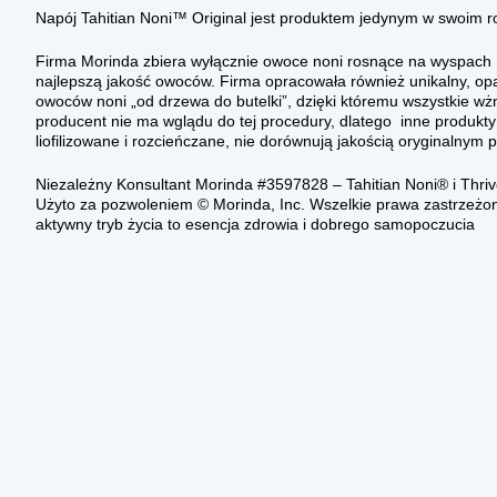
Napój Tahitian Noni™ Original jest produktem jedynym w swoim r
Firma Morinda zbiera wyłącznie owoce noni rosnące na wyspach Po
najlepszą jakość owoców. Firma opracowała również unikalny, op
owoców noni „od drzewa do butelki”, dzięki któremu wszystkie wżn
producent nie ma wglądu do tej procedury, dlatego inne produk
liofilizowane i rozcieńczane, nie dorównują jakością oryginalnym
Niezależny Konsultant Morinda #3597828 – Tahitian Noni® i Thri
Użyto za pozwoleniem © Morinda, Inc. Wszelkie prawa zastrzeżo
aktywny tryb życia to esencja zdrowia i dobrego samopoczucia