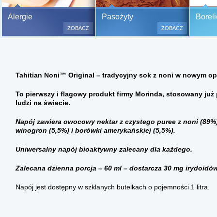
Bezbolesne testy alergiczne na
Alergie
Pasożyty
Boreli
500 alergenów oraz zabiegi
ZOBACZ
ZOBACZ
odczulające.
Testy są bezbolesne i bezinwa
(bez nakłuwania i nacinania, co
bardzo ważne w przypadku dzie
Tahitian Noni™ Original – tradycyjny sok z noni w nowym o
a wynik jest natychmiastowy.
To pierwszy i flagowy produkt firmy Morinda, stosowany już 
ludzi na świecie.
Napój zawiera owocowy nektar z czystego puree z noni (89%)
winogron (5,5%) i borówki amerykańskiej (5,5%).
Uniwersalny napój bioaktywny zalecany dla każdego.
Zalecana dzienna porcja – 60 ml – dostarcza 30 mg irydoidów
Napój jest dostępny w szklanych butelkach o pojemności 1 litra.