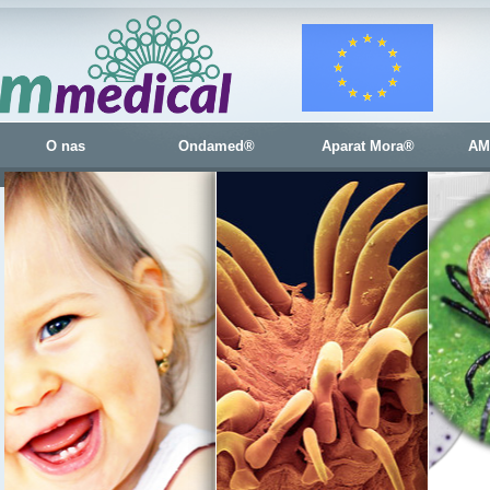
O nas
Ondamed®
Aparat Mora®
AM