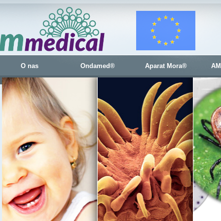
O nas
Ondamed®
Aparat Mora®
AM