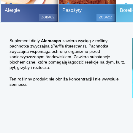
Bezbolesne testy alergiczne na
Alergie
Pasożyty
Boreli
500 alergenów oraz zabiegi
ZOBACZ
ZOBACZ
odczulające.
Testy są bezbolesne i bezinwa
(bez nakłuwania i nacinania, co
Suplement diety
Aleracaps
zawiera wyciąg z rośliny
bardzo ważne w przypadku dzie
pachnotka zwyczajna (
Perilla frutescens
). Pachnotka
a wynik jest natychmiastowy.
zwyczajna wspomaga ochronę organizmu przed
zanieczyszczonym środowiskiem. Zawiera substancje
biochemiczne, które pomagają łagodzić reakcje na dym, kurz,
pył, grzyby i roztocza.
Ten roślinny produkt nie obniża koncentracji i nie wywołuje
senności.