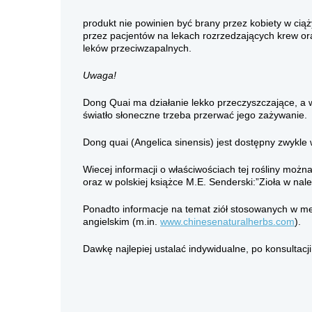
produkt nie powinien być brany przez kobiety w ciąż
przez pacjentów na lekach rozrzedzających krew or
leków przeciwzapalnych.
Uwaga!
Dong Quai ma działanie lekko przeczyszczające, a 
światło słoneczne trzeba przerwać jego zażywanie.
Dong quai (Angelica sinensis) jest dostępny zwykle
Wiecej informacji o właściwościach tej rośliny moż
oraz w polskiej książce M.E. Senderski:”Zioła w nal
Ponadto informacje na temat ziół stosowanych w me
angielskim (m.in.
www.chinesenaturalherbs.com
).
Dawkę najlepiej ustalać indywidualne, po konsultacj