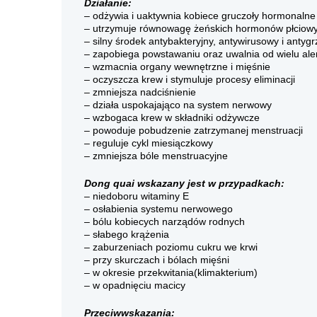
Działanie:
– odżywia i uaktywnia kobiece gruczoły hormonalne
– utrzymuje równowagę żeńskich hormonów płciow
– silny środek antybakteryjny, antywirusowy i antyg
– zapobiega powstawaniu oraz uwalnia od wielu aler
– wzmacnia organy wewnętrzne i mięśnie
– oczyszcza krew i stymuluje procesy eliminacji
– zmniejsza nadciśnienie
– działa uspokajająco na system nerwowy
– wzbogaca krew w składniki odżywcze
– powoduje pobudzenie zatrzymanej menstruacji
– reguluje cykl miesiączkowy
– zmniejsza bóle menstruacyjne
Dong quai wskazany jest w przypadkach:
– niedoboru witaminy E
– osłabienia systemu nerwowego
– bólu kobiecych narządów rodnych
– słabego krążenia
– zaburzeniach poziomu cukru we krwi
– przy skurczach i bólach mięśni
– w okresie przekwitania(klimakterium)
– w opadnięciu macicy
Przeciwwskazania: