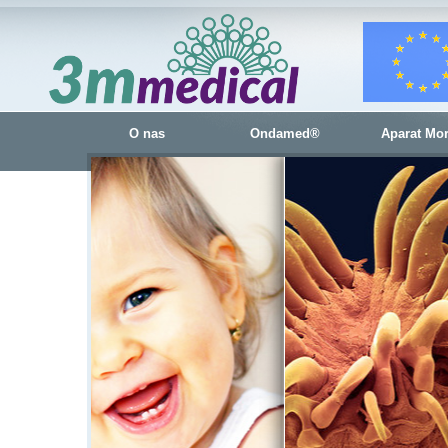
O nas
Ondamed®
Aparat Mo