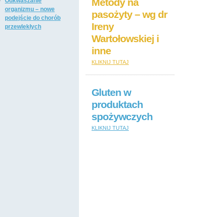
Metody na
Odkwaszanie
organizmu – nowe
pasożyty – wg dr
podejście do chorób
Ireny
przewlekłych
Wartołowskiej i
inne
KLIKNIJ TUTAJ
Gluten w
produktach
spożywczych
KLIKNIJ TUTAJ