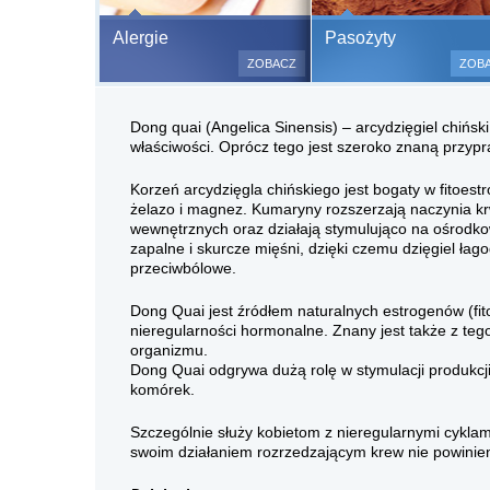
Bezbolesne test
Alergie
Pasożyty
500 alergenów 
ZOBACZ
ZOB
odczulające.
Testy są bezbo
Dong quai (Angelica Sinensis) – arcydzięgiel chiński
(bez nakłuwania
właściwości. Oprócz tego jest szeroko znaną przypr
bardzo ważne w
a wynik jest na
Korzeń arcydzięgla chińskiego jest bogaty w fitoest
żelazo i magnez. Kumaryny rozszerzają naczynia k
wewnętrznych oraz działają stymulująco na ośrodk
zapalne i skurcze mięśni, dzięki czemu dzięgiel łago
przeciwbólowe.
Dong Quai jest źródłem naturalnych estrogenów (fi
nieregularności hormonalne. Znany jest także z tego
organizmu.
Dong Quai odgrywa dużą rolę w stymulacji produkcji
komórek.
Szczególnie służy kobietom z nieregularnymi cyklam
swoim działaniem rozrzedzającym krew nie powinien 