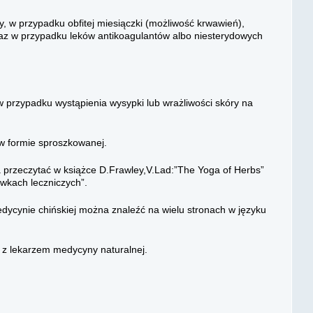
y, w przypadku obfitej miesiączki (możliwość krwawień),
az w przypadku leków antikoagulantów albo niesterydowych
w przypadku wystąpienia wysypki lub wrażliwości skóry na
 w formie sproszkowanej.
na przeczytać w książce D.Frawley,V.Lad:”The Yoga of Herbs”
ewkach leczniczych”.
dycynie chińskiej można znaleźć na wielu stronach w języku
i z lekarzem medycyny naturalnej.