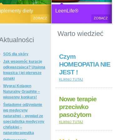
Generator plazmy
Suplementy diety, zdrowa żywność i
M
lementy diety
LeenLife®
elektromagnetycznej
kosmetyki naturalne.
c
ZOBACZ
ZOBACZ
u
Produkty naturalne
Warto wiedzieć
przeciwbakteryjne, przeciwgrzybicze
i przeciwpasożytnicze,
Aktualności
wzmacniające odporność i
regulujące funkcje układu
SOS dla skóry
immunologicznego, antyoksydanty,
Czym
witaminy i minerały, preparaty
Jak wspomóc kurację
HOMEOPATIA NIE
ogólnie wzmacniające i regulujące
odkwaszającą? Utajona
JEST !
funkcje organizmu, dietetyczne i
kwasica i jej pierwsze
regulujące pracę układu
oznaki
KLIKNIJ TUTAJ
pokarmowego, poprawiające stan
Wygraj Kolagen
tkanki łącznej i kosmetyki naturalne,
Naturalny Graphite –
suplementy diety i kosmetyki firm: Dr
wiosenny konkurs!
Nowe terapie
Nona, Colway, Morinda, Forever.
Świadome odżywianie
przeciwko
wg medycyny
pasożytom
naturalnej – wywiad ze
specjalistką medycyny
KLIKNIJ TUTAJ
chińskiej –
naturoterapeutką