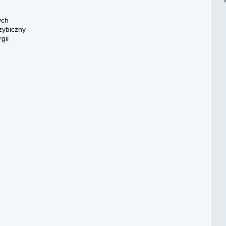
ych
rzybiczny
gii