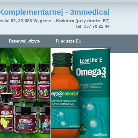
Komplementarnej - 3mmedical
wska 67, 32-086 Węgrzce k.Krakowa (przy drodze E7)
tel. 537 70 22 44
Rezerwuj wizytę
Fundusze EU