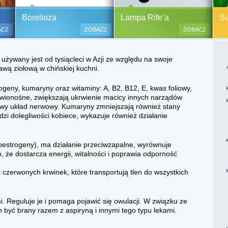
y alergiczne na ok.
Pasożyty, grzyby, bakterie
Borelioza i koinfekcje
Borelioza
Lampa Rife’a
Sup
oraz zabiegi
(BORELIOZA) i wirusy – diagnostyka
ACZ
ZOBACZ
ZOBACZ
i terapia.
lesne i bezinwazyjne
Do polskich szpitali w ostatnich
 używany jest od tysiącleci w Azji ze względu na swoje
 i nacinania, co jest
latach trafia od kilku do kilkunastu
awą ziołową w chińskiej kuchni.
 przypadku dzieci),
tysięcy pacjentów chorych na
tychmiastowy.
boreliozę, to 10 razy więcej aniżeli
rogeny, kumaryny oraz witaminy: A, B2, B12, E, kwas foliowy,
przed laty. Ryzyko zakażenia
rwionośne, zwiększają ukrwienie macicy innych narządów
boreliozą związane jest ze stałym
owy układ nerwowy. Kumaryny zmniejszają również stany
lub czasowym przebywaniem na
dzi dolegliwości kobiece, wykazuje również działanie
terenach opanowanych prze
zakażone kleszcze, komary lub
meszki.
toestrogeny), ma działanie przeciwzapalne, wyrównuje
, że dostarcza energii, witalności i poprawia odporność
 czerwonych krwinek, które transportują tlen do wszystkich
i. Reguluje je i pomaga pojawić się owulacji. W związku ze
być brany razem z aspiryną i innymi tego typu lekami.