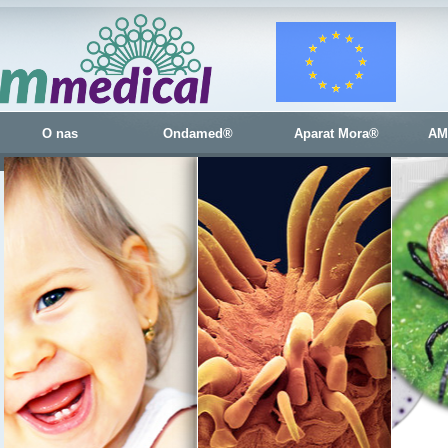
O nas
Ondamed®
Aparat Mora®
AM