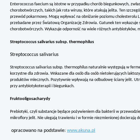
Enterococcus faecium są istotne w przypadku chorób biegunkowych, zwła
chorobotwórczych, takich jak rota wirusy, które atakują jelita. Ten szczeg
przewód pokarmowy. Mogą wpływać na obniżanie poziomu cholesterolu LD
przebadane przez Światową Organizację Zdrowia. Gatunek ten wykazuje s
chorobotwórczych. Wykazuje odporność na wiele różnych antybiotyków, m
Streptococcus salivarius subsp. thermophilus
Streptococcus salivarius
Streptococcus salivarius subsp. thermophilus naturalnie występują w fe
korzystne dla zdrowia. Wskazane dla osób dla osób nietolerujących laktoz
produktów mlecznych. Pozytywnie wpływają na odbudowę ściany jelit. Ut
przy antybiotykoterapii i biegunkach.
Fruktooligosacharydy
Prebiotyki, czyli substancje będące pożywieniem dla bakterii w przewod
mikroflory jelit. Nie ulegają trawieniu i w formie niezmienionej docierają do
opracowano na podstawie:
www.akuna.pl