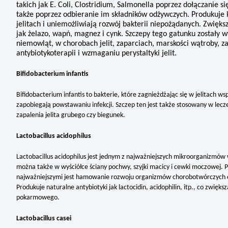
takich jak E. Coli, Clostridium, Salmonella poprzez dołączanie s
także poprzez odbieranie im składników odżywczych. Produkuje 
jelitach i uniemożliwiają rozwój bakterii niepożądanych. Zwięk
jak żelazo, wapń, magnez i cynk. Szczepy tego gatunku zostały 
niemowląt, w chorobach jelit, zaparciach, marskości wątroby, z
antybiotykoterapii i wzmaganiu perystaltyki jelit.
Bifidobacterium infantis
Bifidobacterium infantis to bakterie, które zagnieżdżając się w jelitach w
zapobiegają powstawaniu infekcji. Szczep ten jest także stosowany w lecze
zapalenia jelita grubego czy biegunek.
Lactobacillus acidophilus
Lactobacillus acidophilus jest jednym z najważniejszych mikroorganizmów 
można także w wyściółce ściany pochwy, szyjki macicy i cewki moczowej. P
najważniejszymi jest hamowanie rozwoju organizmów chorobotwórczych or
Produkuje naturalne antybiotyki jak lactocidin, acidophilin, itp., co zwi
pokarmowego.
Lactobacillus casei