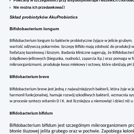
Polecany w szczególności przy antybiotykoterapii i wszelkich choroba
Nie można ich przedawkować!
Skład probiotyków AkuProbiotics
Bifidobacterium longum
Bifidobacterium longum to bakterie probiotyczne żyjące w jelicie grubym
wartość odżywczą pokarmów. Szczepy Bifido mają zdolność do produkcji 
fosfatazę kazeinową i lizozym. Badania kliniczne sugerują, że Bifidobact
żołądkowo-jelitowych (biegunka, nudności, zaparcia itp.) oraz pomaga w
mikroorganizmami, produkuje kwas mlekowy i octowy, które obniżają pH żoł
Bifidobacterium breve
Bifidobacterium breve jest jedną z najważniejszych bakterii, która żyje w
harmonii funkcjonalnej, hamuje rozwój szkodliwych bakterii, wzmacnia 
w procesie syntezy witamin D i K. Jest liczniejsza u niemowląt i dzieci niż u
Bifidobacterium bifidum
Bifidobacterium bifidum jest szczególnym mikroorganizmem pro
błonie śluzowej jelita grubego oraz w pochwie. Zapobiega kolon