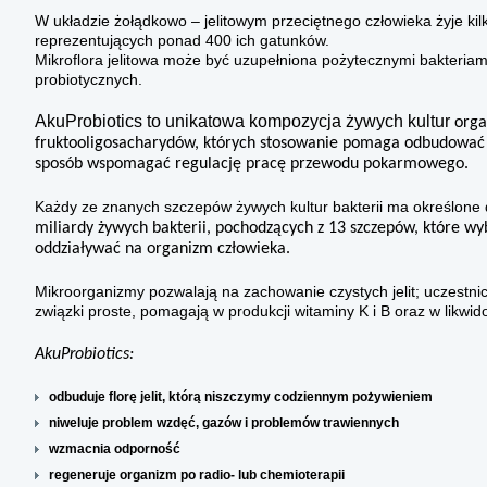
W układzie żołądkowo – jelitowym przeciętnego człowieka żyje kil
reprezentujących ponad 400 ich gatunków.
Mikroflora jelitowa może być uzupełniona pożytecznymi bakteri
probiotycznych.
AkuProbiotics to unikatowa kompozycja żywych kultur
orga
fruktooligosacharydów, których stosowanie pomaga odbudować mi
sposób wspomagać regulację pracę przewodu pokarmowego.
Każdy ze znanych szczepów żywych kultur bakterii ma określone d
miliardy żywych bakterii, pochodzących z 13 szczepów, które wy
oddziaływać na organizm człowieka.
Mikroorganizmy pozwalają na zachowanie czystych jelit; uczestn
związki proste, pomagają w produkcji witaminy K i B oraz w likwid
AkuProbiotics:
odbuduje florę jelit, którą niszczymy codziennym pożywieniem
niweluje problem wzdęć, gazów i problemów trawiennych
wzmacnia odporność
regeneruje organizm po radio- lub chemioterapii