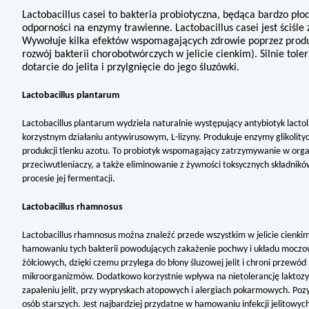
Lactobacillus casei to bakteria probiotyczna, będąca bardzo p
odporności na enzymy trawienne. Lactobacillus casei jest ściśle 
Wywołuje kilka efektów wspomagających zdrowie poprzez produk
rozwój bakterii chorobotwórczych w jelicie cienkim). Silnie toler
dotarcie do jelita i przylgnięcie do jego śluzówki.
Lactobacillus plantarum
Lactobacillus plantarum wydziela naturalnie występujący antybiotyk lacto
korzystnym działaniu antywirusowym, L-lizyny. Produkuje enzymy glikolity
produkcji tlenku azotu. To probiotyk wspomagający zatrzymywanie w orga
przeciwutleniaczy, a także eliminowanie z żywności toksycznych składni
procesie jej fermentacji.
Lactobacillus rhamnosus
Lactobacillus rhamnosus można znaleźć przede wszystkim w jelicie cienki
hamowaniu tych bakterii powodujących zakażenie pochwy i układu moczo
żółciowych, dzięki czemu przylega do błony śluzowej jelit i chroni przew
mikroorganizmów. Dodatkowo korzystnie wpływa na nietolerancję laktozy. 
zapaleniu jelit, przy wypryskach atopowych i alergiach pokarmowych. Poz
osób starszych. Jest najbardziej przydatne w hamowaniu infekcji jelitowyc