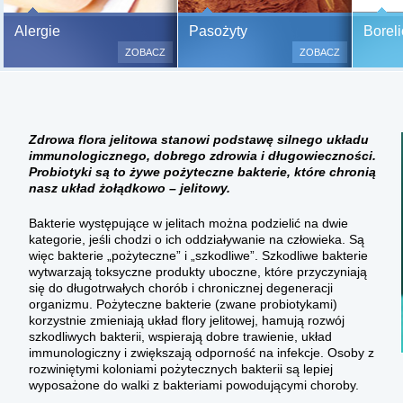
Bezbolesne testy alergiczne na
Alergie
Pasożyty
Boreli
500 alergenów oraz zabiegi
ZOBACZ
ZOBACZ
odczulające.
Testy są bezbolesne i bezinwa
(bez nakłuwania i nacinania, co
bardzo ważne w przypadku dzie
Zdrowa flora jelitowa stanowi podstawę silnego układu
a wynik jest natychmiastowy.
immunologicznego, dobrego zdrowia i długowieczności.
Probiotyki są to żywe pożyteczne bakterie, które chronią
nasz układ żołądkowo – jelitowy.
Bakterie występujące w jelitach można podzielić na dwie
kategorie, jeśli chodzi o ich oddziaływanie na człowieka. Są
więc bakterie „pożyteczne” i „szkodliwe”. Szkodliwe bakterie
wytwarzają toksyczne produkty uboczne, które przyczyniają
się do długotrwałych chorób i chronicznej degeneracji
organizmu. Pożyteczne bakterie (zwane probiotykami)
korzystnie zmieniają układ flory jelitowej, hamują rozwój
szkodliwych bakterii, wspierają dobre trawienie, układ
immunologiczny i zwiększają odporność na infekcje. Osoby z
rozwiniętymi koloniami pożytecznych bakterii są lepiej
wyposażone do walki z bakteriami powodującymi choroby.