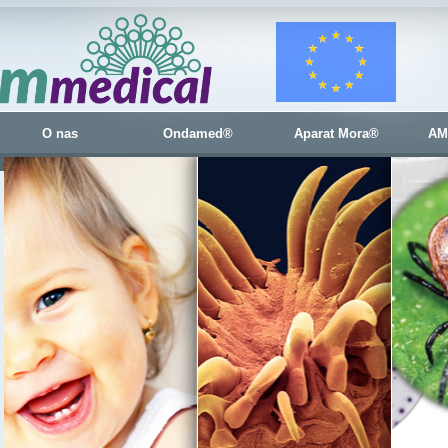
O nas
Ondamed®
Aparat Mora®
AM