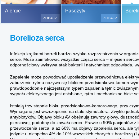
Bezbolesne testy alergiczne na
Alergie
Pasożyty
Boreli
500 alergenów oraz zabiegi
ZOBACZ
ZOBACZ
odczulające.
Testy są bezbolesne i bezinwa
Borelioza serca
(bez nakłuwania i nacinania, co
bardzo ważne w przypadku dzie
a wynik jest natychmiastowy.
Infekcja krętkami borreli bardzo szybko rozprzestrzenia w organiz
serce. Może zainfekować wszystkie części serca – mięsień sercowy
odpornościowy wykrywa atak bakterii i natychmiast odpowiada, w
Zapalenie może powodować upośledzenie przewodnictwa elektry
zaburzenie rytmu nazywa się blokiem przedsionkowo-komorowym 
prawdopodobnie najczęstszym typem zapalenia tętnic związanym 
sygnału elektrycznego jest osłabione, rytm i mechaniczne bicie s
Istnieją trzy stopnie bloku przedsionkowo-komorowego, przy czym 
Wymagane jest wszczepienie na stałe stymulatora. Zwykle jedn
antybiotyków. Objawy bloku AV obejmują zawroty głowy, duszność, 
piersiowej, podobny do zawału serca. Prawie u 90% pacjentów z b
przewodzenia serca, a aż 60% ma objawy zapalenia serca, ale ty
jedynie u niespełna 4% do 10% wszystkich chorych z boreliozą (