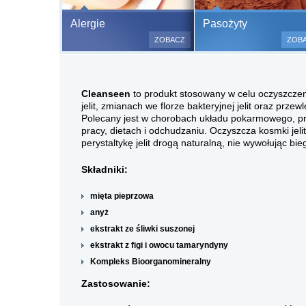
Bezbolesne test
Alergie
Pasożyty
500 alergenów 
ZOBACZ
ZOB
odczulające.
Testy są bezbo
(bez nakłuwania
Cleanseen
to produkt stosowany w celu oczyszczen
bardzo ważne w
jelit, zmianach we florze bakteryjnej jelit oraz przew
a wynik jest na
Polecany jest w chorobach układu pokarmowego, pr
pracy, dietach i odchudzaniu. Oczyszcza kosmki jel
perystaltykę jelit drogą naturalną, nie wywołując bie
Składniki:
mięta pieprzowa
anyż
ekstrakt ze śliwki suszonej
ekstrakt z figi i owocu tamaryndyny
Kompleks Bioorganomineralny
Zastosowanie: