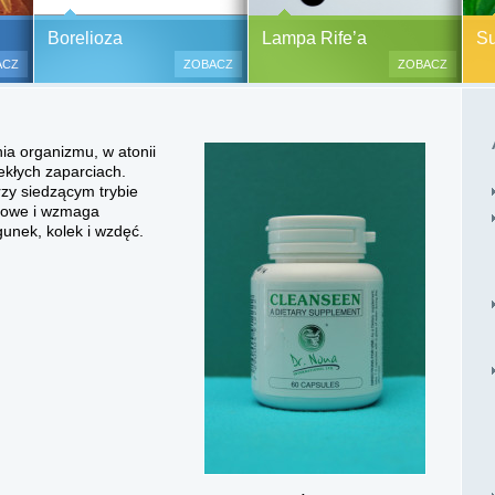
y alergiczne na ok.
Pasożyty, grzyby, bakterie
Borelioza i koinfekcje
Borelioza
Lampa Rife’a
Sup
oraz zabiegi
(BORELIOZA) i wirusy – diagnostyka
ACZ
ZOBACZ
ZOBACZ
i terapia.
lesne i bezinwazyjne
Do polskich szpitali w ostatnich
 i nacinania, co jest
latach trafia od kilku do kilkunastu
ia organizmu, w atonii
 przypadku dzieci),
tysięcy pacjentów chorych na
lekłych zaparciach.
tychmiastowy.
boreliozę, to 10 razy więcej aniżeli
zy siedzącym trybie
przed laty. Ryzyko zakażenia
itowe i wzmaga
boreliozą związane jest ze stałym
gunek, kolek i wzdęć.
lub czasowym przebywaniem na
terenach opanowanych prze
zakażone kleszcze, komary lub
meszki.