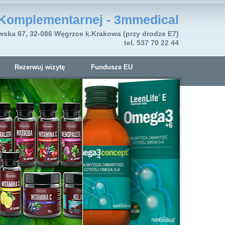
Komplementarnej - 3mmedical
wska 67, 32-086 Węgrzce k.Krakowa (przy drodze E7)
tel. 537 70 22 44
Rezerwuj wizytę
Fundusze EU