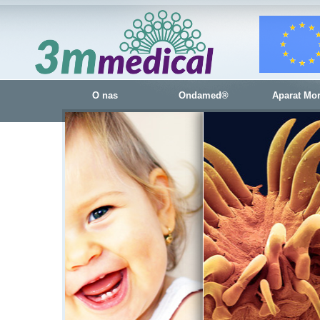
O nas
Ondamed®
Aparat Mo