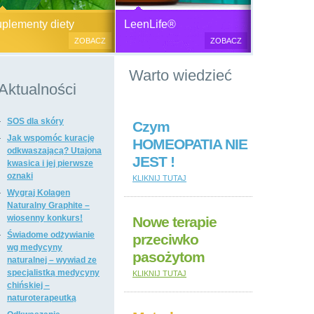
Generator plazmy
Suplementy diety, zdrowa żywność i
M
lementy diety
LeenLife®
elektromagnetycznej
kosmetyki naturalne.
c
ZOBACZ
ZOBACZ
u
Produkty naturalne
Warto wiedzieć
przeciwbakteryjne, przeciwgrzybicze
i przeciwpasożytnicze,
Aktualności
wzmacniające odporność i
regulujące funkcje układu
SOS dla skóry
immunologicznego, antyoksydanty,
Czym
witaminy i minerały, preparaty
Jak wspomóc kurację
HOMEOPATIA NIE
ogólnie wzmacniające i regulujące
odkwaszającą? Utajona
JEST !
funkcje organizmu, dietetyczne i
kwasica i jej pierwsze
regulujące pracę układu
oznaki
KLIKNIJ TUTAJ
pokarmowego, poprawiające stan
Wygraj Kolagen
tkanki łącznej i kosmetyki naturalne,
Naturalny Graphite –
suplementy diety i kosmetyki firm: Dr
wiosenny konkurs!
Nowe terapie
Nona, Colway, Morinda, Forever.
Świadome odżywianie
przeciwko
wg medycyny
pasożytom
naturalnej – wywiad ze
specjalistką medycyny
KLIKNIJ TUTAJ
chińskiej –
naturoterapeutką