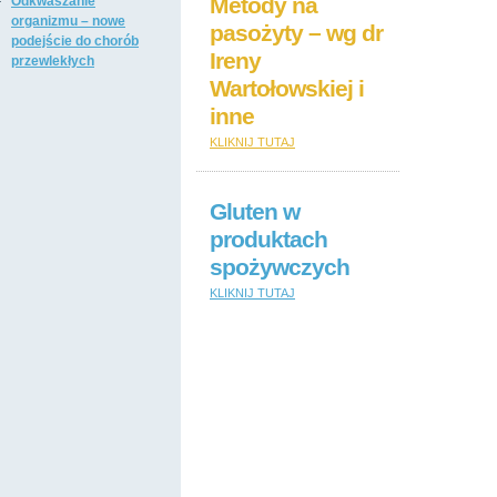
Metody na
Odkwaszanie
organizmu – nowe
pasożyty – wg dr
podejście do chorób
Ireny
przewlekłych
Wartołowskiej i
inne
KLIKNIJ TUTAJ
Gluten w
produktach
spożywczych
KLIKNIJ TUTAJ