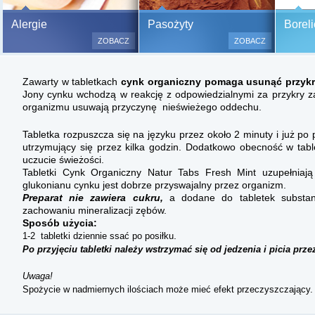
Bezbolesne testy alergiczne na
Alergie
Pasożyty
Boreli
500 alergenów oraz zabiegi
ZOBACZ
ZOBACZ
odczulające.
Testy są bezbolesne i bezinwa
Zawarty w tabletkach
cynk organiczny pomaga usunąć przykry
(bez nakłuwania i nacinania, co
Jony cynku wchodzą w reakcję z odpowiedzialnymi za przykry zap
bardzo ważne w przypadku dzie
organizmu usuwają przyczynę nieświeżego oddechu.
a wynik jest natychmiastowy.
Tabletka rozpuszcza się na języku przez około 2 minuty i już p
utrzymujący się przez kilka godzin. Dodatkowo obecność w ta
uczucie świeżości.
Tabletki Cynk Organiczny Natur Tabs Fresh Mint uzupełniają
glukonianu cynku jest dobrze przyswajalny przez organizm.
Preparat nie zawiera cukru,
a dodane do tabletek substancj
zachowaniu mineralizacji zębów.
Sposób użycia:
.
1-2 tabletki dziennie ssać po posiłku
Po przyjęciu tabletki należy wstrzymać się od jedzenia i picia prze
Uwaga!
Spożycie w nadmiernych ilościach może mieć efekt przeczyszczający.