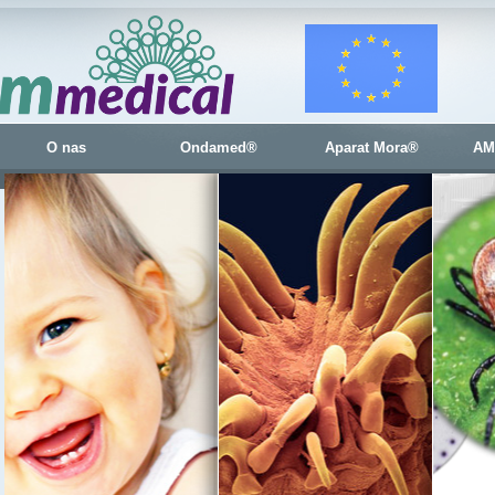
O nas
Ondamed®
Aparat Mora®
AM