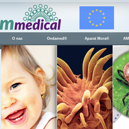
O nas
Ondamed®
Aparat Mora®
AM