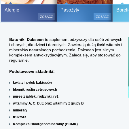
Bezbolesne testy alergiczne na
Alergie
Pasożyty
Boreli
500 alergenów oraz zabiegi
ZOBACZ
ZOBACZ
odczulające.
Testy są bezbolesne i bezinwa
(bez nakłuwania i nacinania, co
Batoniki Dakseen
to suplement odżywczy dla osób zdrowych
bardzo ważne w przypadku dzie
i chorych, dla dzieci i dorosłych. Zawierają dużą ilość witamin i
a wynik jest natychmiastowy.
minerałów naturalnego pochodzenia. Dakseen jest silnym
kompleksem antyoksydacyjnym. Zaleca się, aby stosować go
regularnie.
Podstawowe składniki:
kwiaty i pyłek kaktusów
błonnik roślin cytrusowych
puree z jabłek, rodzynki, ryż
witaminy A, C, D, E oraz witaminy z grupy B
minerały
fruktoza
Kompleks Bioorganomineralny (BOMK)