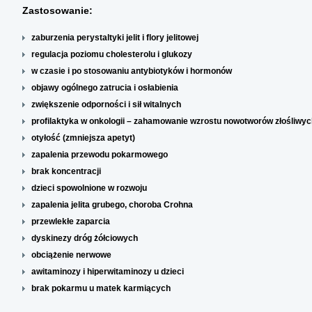
Zastosowanie:
zaburzenia perystaltyki jelit i flory jelitowej
regulacja poziomu cholesterolu i glukozy
w czasie i po stosowaniu antybiotyków i hormonów
objawy ogólnego zatrucia i osłabienia
zwiększenie odporności i sił witalnych
profilaktyka w onkologii – zahamowanie wzrostu nowotworów złośliwych
otyłość (zmniejsza apetyt)
zapalenia przewodu pokarmowego
brak koncentracji
dzieci spowolnione w rozwoju
zapalenia jelita grubego, choroba Crohna
przewlekłe zaparcia
dyskinezy dróg żółciowych
obciążenie nerwowe
awitaminozy i hiperwitaminozy u dzieci
brak pokarmu u matek karmiących