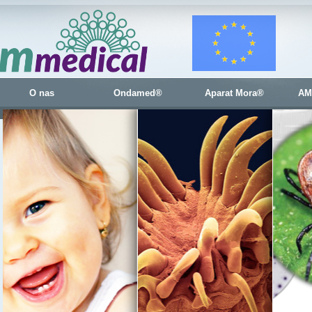
O nas
Ondamed®
Aparat Mora®
AM