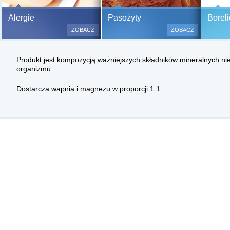
Bezbolesne testy alergiczne na
Alergie
Pasożyty
Boreli
500 alergenów oraz zabiegi
ZOBACZ
ZOBACZ
odczulające.
Testy są bezbolesne i bezinwa
Produkt jest kompozycją ważniejszych składników mineralnych n
(bez nakłuwania i nacinania, co
organizmu.
bardzo ważne w przypadku dzie
a wynik jest natychmiastowy.
Dostarcza wapnia i magnezu w proporcji 1:1.