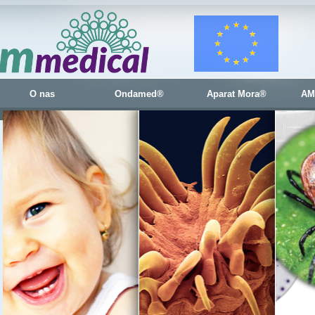
O nas
Ondamed®
Aparat Mora®
AM