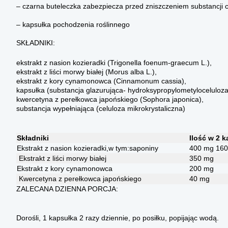
– czarna buteleczka zabezpiecza przed zniszczeniem substancji 
– kapsułka pochodzenia roślinnego
SKŁADNIKI:
ekstrakt z nasion kozieradki (Trigonella foenum-graecum L.),
ekstrakt z liści morwy białej (Morus alba L.),
ekstrakt z kory cynamonowca (Cinnamonum cassia),
kapsułka (substancja glazurująca- hydroksypropylometyloceluloza
kwercetyna z perełkowca japońskiego (Sophora japonica),
substancja wypełniająca (celuloza mikrokrystaliczna)
Składniki
Ilość w 2 
Ekstrakt z nasion kozieradki,w tym:saponiny
400 mg 16
Ekstrakt z liści morwy białej
350 mg
Ekstrakt z kory cynamonowca
200 mg
Kwercetyna z perełkowca japońskiego
40 mg
ZALECANA DZIENNA PORCJA:
Dorośli, 1 kapsułka 2 razy dziennie, po posiłku, popijając wodą.