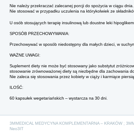
Nie należy przekraczać zalecanej porcji do spożycia w ciągu dnia.
Nie stosować w przypadku uczulenia na którykolwiek ze składnikó
U osób stosujących terapię insulinową lub doustne leki hipoglikem
SPOSÓB PRZECHOWYWANIA:
Przechowywać w sposób niedostępny dla małych dzieci, w suchym
WAŻNE UWAGI:
Suplement diety nie może być stosowany jako substytut zróżnicow
stosowanie zrównoważonej diety są niezbędne dla zachowania do
Nie zaleca się stosowania przez kobiety w ciąży i karmiące piersią
ILOŚĆ:
60 kapsułek wegetariańskich – wystarcza na 30 dni.
3MMEDICAL MEDYCYNA KOMPLEMENTARNA – KRAKÓW ; 3M
Neo3IT