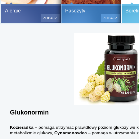
Bezbolesne testy alergiczne na
Alergie
Pasożyty
Boreli
500 alergenów oraz zabiegi
ZOBACZ
ZOBACZ
odczulające.
Testy są bezbolesne i bezinwa
(bez nakłuwania i nacinania, co
bardzo ważne w przypadku dzie
a wynik jest natychmiastowy.
Glukonormin
Kozieradka
– pomaga utrzymać prawidłowy poziom glukozy we k
metabolizmie glukozy,
Cynamonowiec
– pomaga w utrzymaniu z