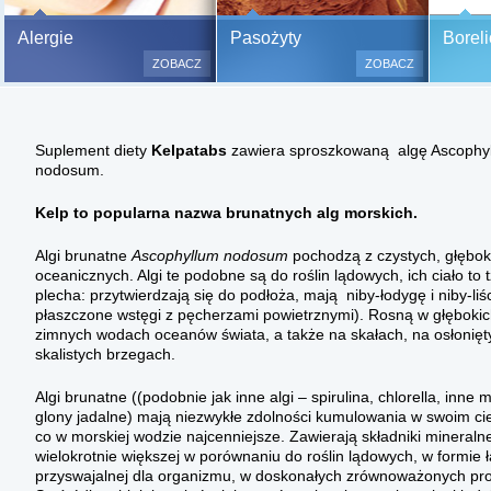
Bezbolesne testy alergiczne na
Alergie
Pasożyty
Boreli
500 alergenów oraz zabiegi
ZOBACZ
ZOBACZ
odczulające.
Testy są bezbolesne i bezinwa
(bez nakłuwania i nacinania, co
Suplement diety
Kelpatabs
zawiera sproszkowaną algę Ascophy
bardzo ważne w przypadku dzie
nodosum.
a wynik jest natychmiastowy.
Kelp to popularna nazwa brunatnych alg morskich.
Algi brunatne
Ascophyllum nodosum
pochodzą z czystych, głębo
oceanicznych. Algi te podobne są do roślin lądowych, ich ciało to 
plecha: przytwierdzają się do podłoża, mają niby-łodygę i niby-liśc
płaszczone wstęgi z pęcherzami powietrznymi). Rosną w głębokic
zimnych wodach oceanów świata, a także na skałach, na osłonięt
skalistych brzegach.
Algi brunatne ((podobnie jak inne algi – spirulina, chlorella, inne 
glony jadalne) mają niezwykłe zdolności kumulowania w swoim cie
co w morskiej wodzie najcenniejsze. Zawierają składniki mineralne
wielokrotnie większej w porównaniu do roślin lądowych, w formie 
przyswajalnej dla organizmu, w doskonałych zrównoważonych pro