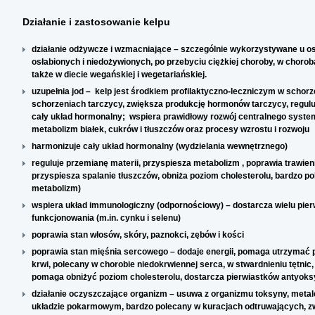
Działanie i zastosowanie kelpu
działanie odżywcze i wzmacniające – szczególnie wykorzystywane u osó
osłabionych i niedożywionych, po przebyciu ciężkiej choroby, w cho
także w diecie wegańskiej i wegetariańskiej.
uzupełnia jod – kelp jest środkiem profilaktyczno-leczniczym w sch
schorzeniach tarczycy, zwiększa produkcję hormonów tarczycy, regu
cały układ hormonalny; wspiera prawidłowy rozwój centralnego system
metabolizm białek, cukrów i tłuszczów oraz procesy wzrostu i rozwoju
harmonizuje cały układ hormonalny (wydzielania wewnętrznego)
reguluje przemianę materii, przyspiesza metabolizm , poprawia trawie
przyspiesza spalanie tłuszczów, obniża poziom cholesterolu, bardzo 
metabolizm)
wspiera układ immunologiczny (odpornościowy) – dostarcza wielu pie
funkcjonowania (m.in. cynku i selenu)
poprawia stan włosów, skóry, paznokci, zębów i kości
poprawia stan mięśnia sercowego – dodaje energii, pomaga utrzymać p
krwi, polecany w chorobie niedokrwiennej serca, w stwardnieniu tętni
pomaga obniżyć poziom cholesterolu, dostarcza pierwiastków antyok
działanie oczyszczające organizm – usuwa z organizmu toksyny, metale
układzie pokarmowym, bardzo polecany w kuracjach odtruwających, zw