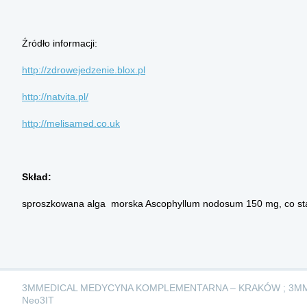
Źródło informacji:
http://zdrowejedzenie.blox.pl
http://natvita.pl/
http://melisamed.co.uk
Skład:
sproszkowana alga morska Ascophyllum nodosum 150 mg, co st
3MMEDICAL MEDYCYNA KOMPLEMENTARNA – KRAKÓW ; 3M
Neo3IT