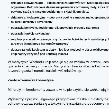
działanie odkwaszające – algi są silnie zasadotwórcze! Dlatego alkal
organizmu. Kelp stanowi idealne uzupełnienie codziennej diety, która d
powinny stać się naszym codziennym składnikiem diety.
działanie antydepresyjne – poprawia ogólne samopoczucie, sprawność 
na stres fizyczny i psychiczny
poprawia kondycję, dodaje energii, spowalnia procesy starzenia
poprawie funkcje seksualne
reguluje pracę jelit – pomaga przy zaparciach, także tych wynikających
tarczycy (niedoborze hormonów tarczycy)
dostarcza jodu kobietom w ciąży – jod jest niezbędny dla prawidłoweg
kelp należy zażywać pod kontrolą lekarza
W medycynie Wschodu kelp stosuje się od wieków w leczeniu sc
gruczołu krokowego i macicy. Medycyna chińska stosuje kelp w le
leczeniu guzów i narośli, torbieli, włókniaków, itp.
Zastosowanie w kosmetyce
Minerały, mikroelementy zawarte w kelpie szybko się wchłaniają i
Wystarczy z proszku algowego przygotować maskę lub okłady na c
odnowy, oczyszczenia się z toksyn i przyswajania drogocennych m