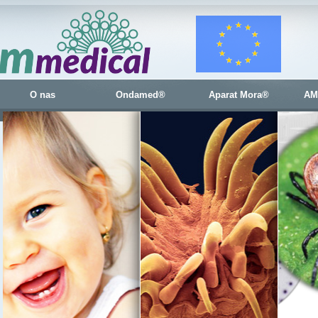
O nas
Ondamed®
Aparat Mora®
AM