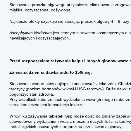
Stosowanie proszku algowego przyspiesza eliminowanie zrogowa
miękka, oczyszczona, odżywiona.
Najlepsze efekty uzyskuje się stosując proszek algowy 4 – 6 razy 
Ascophyllum Nodosum
jest cennym surowcem kosmetycznym o sil
nawilżających i oczyszczających.
Przed rozpoczęciem zażywania kelpu i innych glonów warto 
Zalecana dzienna dawka jodu to 150mcg.
Stosowanie wodorostów najlepiej konsultować z lekarzem. Chodz
tarczycy (poziom hormonów w krwi i USG tarczycy). Duże dawki 
pogorszyć stan zdrowia.
Przy wszelkich zaburzeniach wydzielania wewnętrznego (zaburze
serca konieczna jest konsultacja lekarza.
W wyniku zażywania tabletek Kelp może dojść do zmiany zabarwie
spowodowany wydalaniem wraz z moczem dużych ilości szkodliwyc
metali ciężkich usuwanych z organizmu przez kwas alginowy.