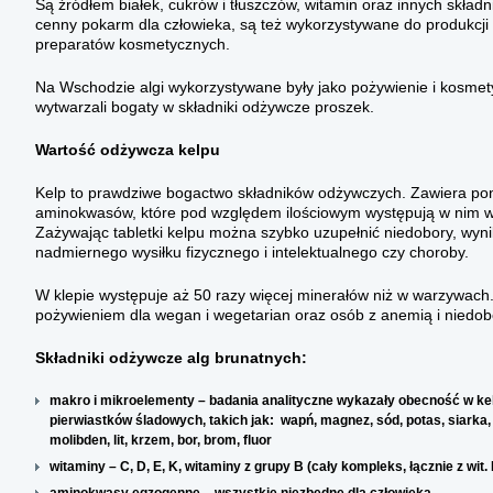
Są źródłem białek, cukrów i tłuszczów, witamin oraz innych skład
cenny pokarm dla człowieka, są też wykorzystywane do produkcji np
preparatów kosmetycznych.
Na Wschodzie algi wykorzystywane były jako pożywienie i kosmetyki
wytwarzali bogaty w składniki odżywcze proszek.
Wartość odżywcza kelpu
Kelp to prawdziwe bogactwo składników odżywczych. Zawiera pon
aminokwasów, które pod względem ilościowym występują w nim w
Zażywając tabletki kelpu można szybko uzupełnić niedobory, wynik
nadmiernego wysiłku fizycznego i intelektualnego czy choroby.
W klepie występuje aż 50 razy więcej minerałów niż w warzywach.
pożywieniem dla wegan i wegetarian oraz osób z anemią i niedob
Składniki odżywcze alg brunatnych:
makro i mikroelementy – badania analityczne wykazały obecność w ke
pierwiastków śladowych, takich jak: wapń, magnez, sód, potas, siarka, f
molibden, lit, krzem, bor, brom, fluor
witaminy – C, D, E, K, witaminy z grupy B (cały kompleks, łącznie z wit.