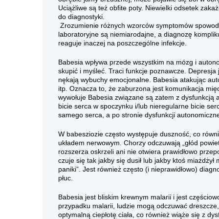
Uciążliwe są też obfite poty. Niewielki odsetek za
do diagnostyki.
Zrozumienie różnych wzorców symptomów spowodowa
laboratoryjne są niemiarodajne, a diagnozę kompli
reaguje inaczej na poszczególne infekcje.
Babesia wpływa przede wszystkim na mózg i autono
skupić i myśleć. Traci funkcje poznawcze. Depresja
nękają wybuchy emocjonalne. Babesia atakując aut
itp. Oznacza to, że zaburzona jest komunikacja mię
wywołuje Babesia związane są zatem z dysfunkcją 
bicie serca w spoczynku i/lub nieregularne bicie ser
samego serca, a po stronie dysfunkcji autonomicz
W babesziozie często występuje duszność, co równ
układem nerwowym. Chorzy odczuwają „głód powiet
rozszerza oskrzeli ani nie otwiera prawidłowo przep
czuje się tak jakby się dusił lub jakby ktoś miażdży
paniki”. Jest również często (i nieprawidłowo) diag
płuc.
Babesia jest bliskim krewnym malarii i jest częściow
przypadku malarii, ludzie mogą odczuwać dreszcze,
optymalną ciepłotę ciała, co również wiąże się z