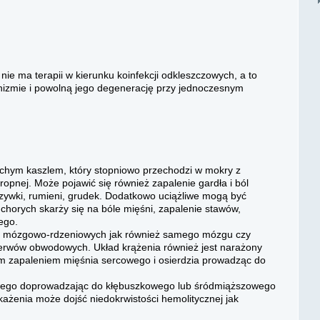
e ma terapii w kierunku koinfekcji odkleszczowych, a to
nizmie i powolną jego degenerację przy jednoczesnym
hym kaszlem, który stopniowo przechodzi w mokry z
pnej. Może pojawić się również zapalenie gardła i ból
rzywki, rumieni, grudek. Dodatkowo uciążliwe mogą być
chorych skarży się na bóle mięśni, zapalenie stawów,
ego.
on mózgowo-rdzeniowych jak również samego mózgu czy
erwów obwodowych. Układ krążenia również jest narażony
nym zapaleniem mięśnia sercowego i osierdzia prowadząc do
ego doprowadzając do kłębuszkowego lub śródmiąższowego
ażenia może dojść niedokrwistości hemolitycznej jak