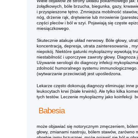
Wiele objawów ze strony układu pokarmowego jak: b
żołądkowych, bóle brzucha, biegunka, gazy, krwawie
i przyspieszone tętno. Zmniejsza mobilność stawów,
nóg, drżenie rąk, drętwienie lub mrowienie (parestez
części pleców i ból w szyi. Pojawiają się częste epi
miesiączkowego.
Skutecznie atakuje układ nerwowy. Bóle głowy, utrat
koncentracją, depresja, utrata zainteresowania , m
niepokój. Niektóre gatunki mykoplazmy wywołują tr
niestabilność i uporczywe zawroty głowy. Diagnoza 
Używanie serologii do diagnozy infekcji mykoplazmal
zdolność humoralnego systemu immunologicznego. 
(wytwarzanie przeciwciał) jest upośledzona.
Lekarze często dokonują diagnozy eliminując inne 
leukocytach krwi (białe krwinki). Ale tylko kilka ko
tych testów. Leczenie mykoplazmy jako koinfekcji bor
Babesia
może objawiać się notorycznym zmęczeniem, bólem m
głowy, zmianami nastroju, bólem stawów, zarówno ma
obrębie jamy brzusznej, może pojawić się ból w obr