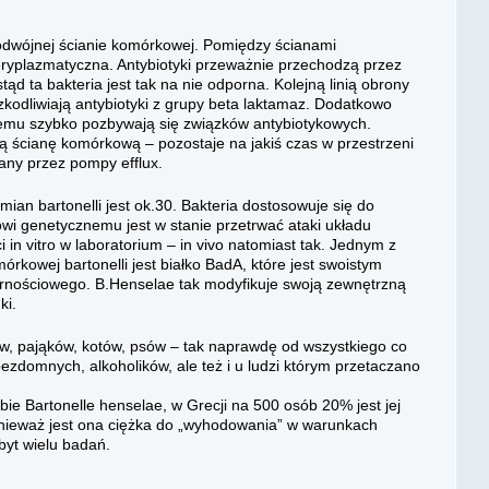
dwójnej ścianie komórkowej. Pomiędzy ścianami
eryplazmatyczna. Antybiotyki przeważnie przechodzą przez
tąd ta bakteria jest tak na nie odporna. Kolejną linią obrony
szkodliwiają antybiotyki z grupy beta laktamaz. Dodatkowo
emu szybko pozbywają się związków antybiotykowych.
szą ścianę komórkową – pozostaje na jakiś czas w przestrzeni
ny przez pompy efflux.
mian bartonelli jest ok.30. Bakteria dostosowuje się do
owi genetycznemu jest w stanie przetrwać ataki układu
in vitro w laboratorium – in vivo natomiast tak. Jednym z
órkowej bartonelli jest białko BadA, które jest swoistym
rnościowego. B.Henselae tak modyfikuje swoją zewnętrzną
ki.
ów, pająków, kotów, psów – tak naprawdę od wszystkiego co
bezdomnych, alkoholików, ale też i u ludzi którym przetaczano
 Bartonelle henselae, w Grecji na 500 osób 20% jest jej
onieważ jest ona ciężka do „wyhodowania” w warunkach
byt wielu badań.