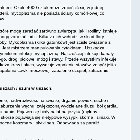
ności.
akterii. Około 4000 sztuk może zmieścić się w jednej
kterii, mycoplazma nie posiada ściany komórkowej co
ów.
re mogą zarażać zarówno zwierzęta, jak i rośliny. Istnieje
gą zarażać ludzi. Kilka z nich wchodzi w skład flory
roby. Mykoplazma (kilka gatunków) jest ściśle związana z
 Jest mistrzem manipulowania cytokinami. Uszkadza
nnikiem infekcji mycoplazmą. Najczęściej infekuje kanały
go, drogi płciowe, mózg i stawy. Przede wszystkim infekuje
aża krew i płuca, wywołuje zapalenie stawów, zespół jelita
zapalenie cewki moczowej, zapalenie dziąseł, zakażenie
uszach / szum w uszach.
e, nadwrażliwość na światło, drganie powiek, suche i
zaburzenie węchu, zwiększoną wydzielane śluzu, ból gardła,
ichanie. Pojawia się biały nalot na języku (mylony z
a skórze pojawiają się nietypowe wysypki skórne i siniaki. W
ocne koszmary i płytki sen. Odpowiada za paraliż