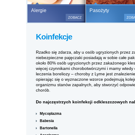
Bezbolesne test
Alergie
Pasożyty
500 alergenów 
ZOBACZ
ZOB
odczulające.
Testy są bezbo
Koinfekcje
(bez nakłuwania
bardzo ważne w
a wynik jest na
Rzadko się zdarza, aby u osób ugryzionych przez z
niebezpieczne pajęczaki posiadają w sobie całe paki
około 80% osób ugryzionych przez zakażonego kle
więcej czynnikami chorobotwórczymi i mamy wtedy 
leczenia boreliozy – choroby z Lyme jest znalezieni
opierając się o wyznaczone wzorce podejmują kolejn
organizmu stanów zapalnych, aby stworzyć odpowied
chorób.
Do najczęstrzych koinfekcji odkleszczowych na
Mycoplazma
Babesia
Bartonella