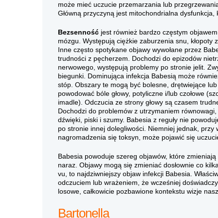
może mieć uczucie przemarzania lub przegrzewania o
Główną przyczyną jest mitochondrialna dysfunkcja, k
Bezsenność
jest również bardzo częstym objawem
mózgu. Występują ciężkie zaburzenia snu, kłopoty z
Inne często spotykane objawy wywołane przez Babesie
trudności z pęcherzem. Dochodzi do epizodów niet
nerwowego, występują problemy po stronie jelit. Zw
biegunki. Dominująca infekcja Babesią może równie
stóp. Obszary te mogą być bolesne, drętwiejące lu
powodować bóle głowy, potyliczne i/lub czołowe (sz
imadle). Odczucia ze strony głowy są czasem trudne 
Dochodzi do problemów z utrzymaniem równowagi, ch
dźwięki, piski i szumy. Babesia z reguły nie powoduje
po stronie innej dolegliwości. Niemniej jednak, przy
nagromadzenia się toksyn, może pojawić się uczuci
Babesia powoduje szereg objawów, które zmieniają 
naraz. Objawy mogą się zmieniać dosłownie co kilka
vu, to najdziwniejszy objaw infekcji Babesia. Właś
odczuciem lub wrażeniem, że wcześniej doświadczył
losowe, całkowicie pozbawione kontekstu wizje nasz
Bartonella