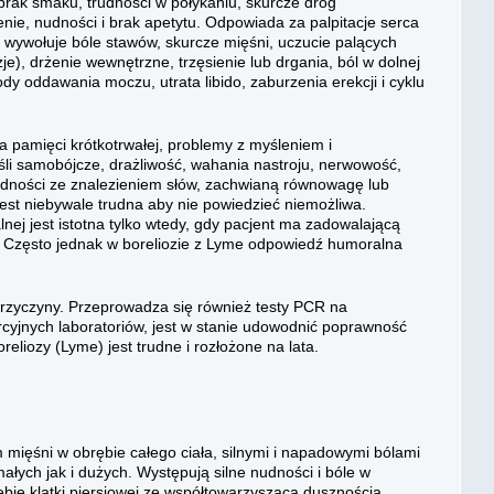
rak smaku, trudności w połykaniu, skurcze dróg
nie, nudności i brak apetytu. Odpowiada za palpitacje serca
 wywołuje bóle stawów, skurcze mięśni, uczucie palących
je), drżenie wewnętrzne, trzęsienie lub drgania, ból w dolnej
zody oddawania moczu, utrata libido, zaburzenia erekcji i cyklu
a pamięci krótkotrwałej, problemy z myśleniem i
yśli samobójcze, drażliwość, wahania nastroju, nerwowość,
udności ze znalezieniem słów, zachwianą równowagę lub
jest niebywale trudna aby nie powiedzieć niemożliwa.
nej jest istotna tylko wtedy, gdy pacjent ma zadowalającą
Często jednak w boreliozie z Lyme odpowiedź humoralna
przyczyny. Przeprowadza się również testy PCR na
mercyjnych laboratoriów, jest w stanie udowodnić poprawność
eliozy (Lyme) jest trudne i rozłożone na lata.
ięśni w obrębie całego ciała, silnymi i napadowymi bólami
łych jak i dużych. Występują silne nudności i bóle w
ębie klatki piersiowej ze współtowarzyszącą dusznością.