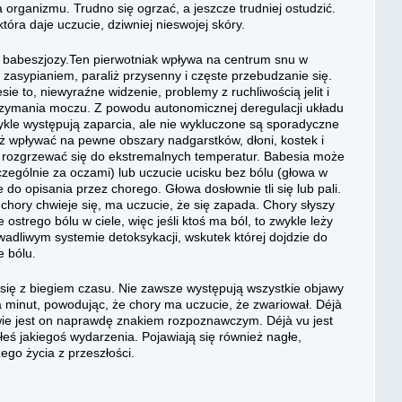
rganizmu. Trudno się ogrzać, a jeszcze trudniej ostudzić.
tóra daje uczucie, dziwniej nieswojej skóry.
 babeszjozy.Ten pierwotniak wpływa na centrum snu w
 zasypianiem, paraliż przysenny i częste przebudzanie się.
 to, niewyraźne widzenie, problemy z ruchliwością jelit i
rzymania moczu. Z powodu autonomicznej deregulacji układu
ykle występują zaparcia, ale nie wykluczone są sporadyczne
ż wpływać na pewne obszary nadgarstków, dłoni, kostek i
b rozgrzewać się do ekstremalnych temperatur. Babesia może
czególnie za oczami) lub uczucie ucisku bez bólu (głowa w
do opisania przez chorego. Głowa dosłownie tli się lub pali.
ory chwieje się, ma uczucie, że się zapada. Chory słyszy
 ostrego bólu w ciele, więc jeśli ktoś ma ból, to zwykle leży
 wadliwym systemie detoksykacji, wskutek której dojdzie do
e bólu.
się z biegiem czasu. Nie zawsze występują wszystkie objawy
 minut, powodując, że chory ma uczucie, że zwariował. Déjà
ciwie jest on naprawdę znakiem rozpoznawczym. Déjà vu jest
eś jakiegoś wydarzenia. Pojawiają się również nagłe,
ego życia z przeszłości.