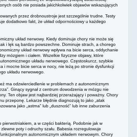
każonych osób nie posiada jakichkolwiek objawów wskazujących
nych przez drobnoustroje jest szczególnie trudne. Testy
kuje dodatkowo fakt, że układ odpornościowy u każdego
miczny układ nerwowy. Kiedy dominuje chory nie może się
 jak i lęk są bardzo powszechne. Dominuje strach, a chorego
onomiczny układ nerwowy wpływa na bicie serca, oddychanie
dzy mózgiem i ciałem. Wszelkie fizyczne objawy, które
autonomicznego układu nerwowego. Częstoskurcz, szybkie
ca i mocne bicie serca w nocy, nie leżą po stronie dysfunkcji
nego układu nerwowego.
ież ma odzwierciedlenie w problemach z autonomicznym
rza”. Ginący sygnał z centrum dowodzenia w mózgu nie
ony. Ten objaw jest najbardziej przerażający i poważny. Chory
ł mu przeponę. Lekarze błędnie diagnozują to jako „atak
nozowana jako „astma” lub „duszność” lub inne zaburzenia
o pierwotniakiem, a w części bakterią. Podobnie jak w
 zlewne poty i odruchy szału. Babesia rozregulowuje
 dysfunkcjonalnym autonomicznym układem nerwowym. Chory