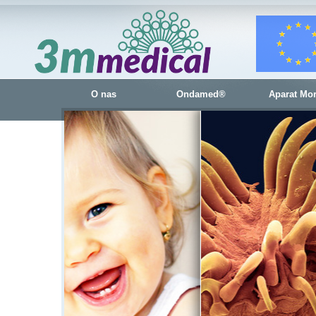
O nas
Ondamed®
Aparat Mo