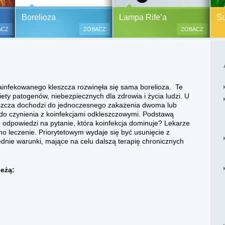
y alergiczne na ok.
Pasożyty, grzyby, bakterie
Borelioza i koinfekcje
Borelioza
Lampa Rife’a
Sup
oraz zabiegi
(BORELIOZA) i wirusy – diagnostyka
ACZ
ZOBACZ
ZOBACZ
i terapia.
lesne i bezinwazyjne
Do polskich szpitali w ostatnich
 i nacinania, co jest
latach trafia od kilku do kilkunastu
 przypadku dzieci),
tysięcy pacjentów chorych na
tychmiastowy.
boreliozę, to 10 razy więcej aniżeli
ainfekowanego kleszcza rozwinęła się sama borelioza. Te
przed laty. Ryzyko zakażenia
ety patogenów, niebezpiecznych dla zdrowia i życia ludzi. U
boreliozą związane jest ze stałym
szcza dochodzi do jednoczesnego zakażenia dwoma lub
lub czasowym przebywaniem na
do czynienia z koinfekcjami odkleszczowymi. Podstawą
terenach opanowanych prze
e odpowiedzi na pytanie, która koinfekcja dominuje? Lekarze
zakażone kleszcze, komary lub
o leczenie. Priorytetowym wydaje się być usunięcie z
meszki.
nie warunki, mające na celu dalszą terapię chronicznych
leżą: