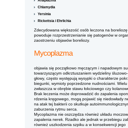
Anaplazma
Chlamydia
Yersinia
Rickettsia i Ehrlichia
Zdecydowana większość osób leczona na boreliozę ni
powoduje rozprzestrzenianie się patogenów w orga
zaostrzeniu objawów boreliozy.
Mycoplazma
objawia się początkowo męczącym i napadowym suc
towarzyszącym odkrztuszaniem wydzieliny śluzowo-ro
głowy, często występują wysypki o charakterze pok
biegunki, wymioty poprzedzone nudnościami. Wielu 
zwłaszcza w obrębie stawu łokciowego czy kolanow
Brak leczenia może doprowadzić do zapalenia op
rdzenia kręgowego, mogą pojawić się niedowłady n
na atak tej bakterii co skutkuje autoimmunologicz
zaburzenia rytmu serca.
Mycoplazma nie oszczędza również układu moczow
zapalenia nerek. Rzadko ale jednak w przebiegu zak
również uszkodzenia szpiku a w konsekwencji jego