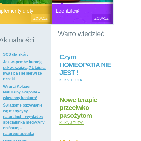
Generator plazmy
Suplementy diety, zdrowa żywność i
M
lementy diety
LeenLife®
elektromagnetycznej
kosmetyki naturalne.
c
ZOBACZ
ZOBACZ
u
Produkty naturalne
Warto wiedzieć
przeciwbakteryjne, przeciwgrzybicze
i przeciwpasożytnicze,
Aktualności
wzmacniające odporność i
regulujące funkcje układu
SOS dla skóry
immunologicznego, antyoksydanty,
Czym
witaminy i minerały, preparaty
Jak wspomóc kurację
HOMEOPATIA NIE
ogólnie wzmacniające i regulujące
odkwaszającą? Utajona
JEST !
funkcje organizmu, dietetyczne i
kwasica i jej pierwsze
regulujące pracę układu
oznaki
KLIKNIJ TUTAJ
pokarmowego, poprawiające stan
Wygraj Kolagen
tkanki łącznej i kosmetyki naturalne,
Naturalny Graphite –
suplementy diety i kosmetyki firm: Dr
wiosenny konkurs!
Nowe terapie
Nona, Colway, Morinda, Forever.
Świadome odżywianie
przeciwko
wg medycyny
pasożytom
naturalnej – wywiad ze
specjalistką medycyny
KLIKNIJ TUTAJ
chińskiej –
naturoterapeutką