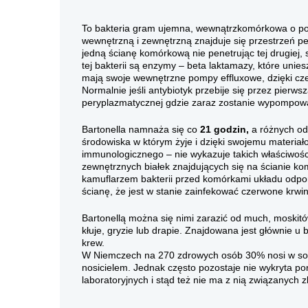
To bakteria gram ujemna, wewnątrzkomórkowa o po
wewnętrzną i zewnętrzną znajduje się przestrzeń p
jedną ścianę komórkową nie penetrując tej drugiej, s
tej bakterii są enzymy – beta laktamazy, które unie
mają swoje wewnętrzne pompy effluxowe, dzięki cz
Normalnie jeśli antybiotyk przebije się przez pierw
peryplazmatycznej gdzie zaraz zostanie wypompowa
Bartonella namnaża się co
21 godzin,
a różnych od
środowiska w którym żyje i dzięki swojemu materiał
immunologicznego – nie wykazuje takich właściwości 
zewnętrznych białek znajdujących się na ścianie kom
kamuflarzem bakterii przed komórkami układu odpo
ścianę, że jest w stanie zainfekować czerwone krwin
Bartonellą można się nimi zarazić od much, moskit
kłuje, gryzie lub drapie. Znajdowana jest głównie u 
krew.
W Niemczech na 270 zdrowych osób 30% nosi w sobie
nosicielem. Jednak często pozostaje nie wykryta p
laboratoryjnych i stąd też nie ma z nią związanych z