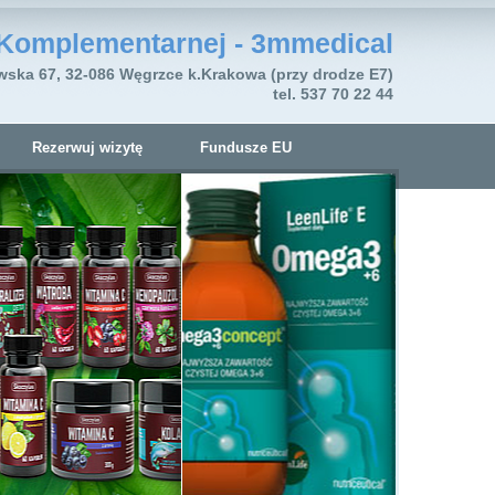
Komplementarnej - 3mmedical
wska 67, 32-086 Węgrzce k.Krakowa (przy drodze E7)
tel. 537 70 22 44
Rezerwuj wizytę
Fundusze EU