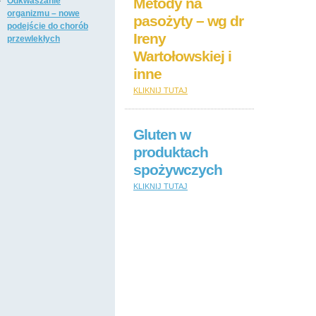
Metody na
Odkwaszanie
organizmu – nowe
pasożyty – wg dr
podejście do chorób
Ireny
przewlekłych
Wartołowskiej i
inne
KLIKNIJ TUTAJ
Gluten w
produktach
spożywczych
KLIKNIJ TUTAJ