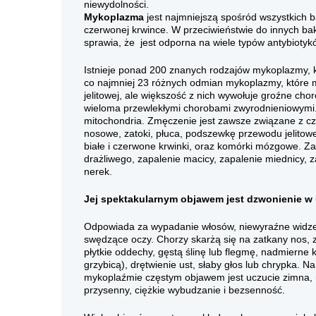
niewydol
Mykoplazma
jest najmniejszą spośród wszystkich b
czerwonej krwince. W przeciwieństwie do innych ba
sprawia, że ​​ jest odporna na wiele typów antybiotyk
Istnieje ponad 200 znanych rodzajów mykoplazmy, któ
co najmniej 23 różnych odmian mykoplazmy, które mo
jelitowej, ale większość z nich wywołuje groźne cho
wieloma przewlekłymi chorobami zwyrodnieniowymi.
mitochondria. Zmęczenie jest zawsze związane z czy
nosowe, zatoki, płuca, podszewkę przewodu jelitowe
białe i czerwone krwinki, oraz komórki mózgowe. Zak
drażliwego, zapalenie macicy, zapalenie miednicy, 
nerek.
Jej spektakularnym objawem jest dzwonienie w 
Odpowiada za wypadanie włosów, niewyraźne widzeni
swędzące oczy. Chorzy skarżą się na zatkany nos, 
płytkie oddechy, gęstą ślinę lub flegmę, nadmierne k
grzybicą), drętwienie ust, słaby głos lub chrypka. N
mykoplaźmie częstym objawem jest uczucie zimna, n
przysenny, ciężkie wybudzanie i bezsenność.