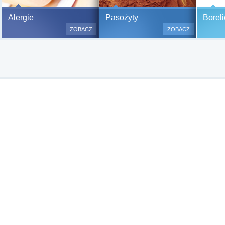
Bezbolesne testy alergiczne na
Alergie
Pasożyty
Boreli
500 alergenów oraz zabiegi
ZOBACZ
ZOBACZ
odczulające.
Testy są bezbolesne i bezinwa
(bez nakłuwania i nacinania, co
bardzo ważne w przypadku dzie
a wynik jest natychmiastowy.