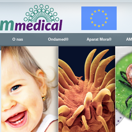
O nas
Ondamed®
Aparat Mora®
AM