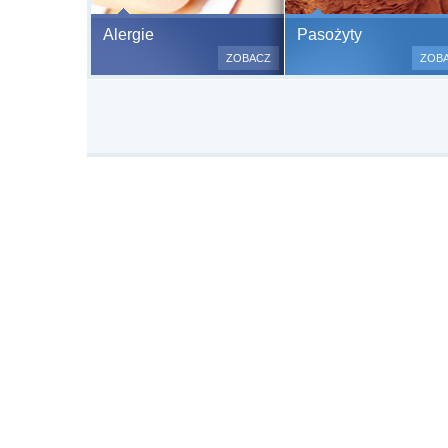
Bezbolesne test
Alergie
Pasożyty
500 alergenów 
ZOBACZ
ZOB
odczulające.
Testy są bezbo
(bez nakłuwania
bardzo ważne w
a wynik jest na