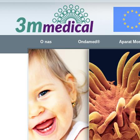
O nas
Ondamed®
Aparat Mo