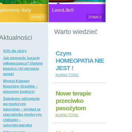
Generator plazmy
Suplementy diety, zdrowa żywność i
M
lementy diety
LeenLife®
elektromagnetycznej
kosmetyki naturalne.
c
ZOBACZ
ZOBACZ
u
Produkty naturalne
Warto wiedzieć
przeciwbakteryjne, przeciwgrzybicze
i przeciwpasożytnicze,
Aktualności
wzmacniające odporność i
regulujące funkcje układu
SOS dla skóry
immunologicznego, antyoksydanty,
Czym
witaminy i minerały, preparaty
Jak wspomóc kurację
HOMEOPATIA NIE
ogólnie wzmacniające i regulujące
odkwaszającą? Utajona
JEST !
funkcje organizmu, dietetyczne i
kwasica i jej pierwsze
regulujące pracę układu
oznaki
KLIKNIJ TUTAJ
pokarmowego, poprawiające stan
Wygraj Kolagen
tkanki łącznej i kosmetyki naturalne,
Naturalny Graphite –
suplementy diety i kosmetyki firm: Dr
wiosenny konkurs!
Nowe terapie
Nona, Colway, Morinda, Forever.
Świadome odżywianie
przeciwko
wg medycyny
pasożytom
naturalnej – wywiad ze
specjalistką medycyny
KLIKNIJ TUTAJ
chińskiej –
naturoterapeutką