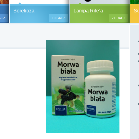
y alergiczne na ok.
Pasożyty, grzyby, bakterie
Borelioza i koinfekcje
Borelioza
Lampa Rife’a
Sup
oraz zabiegi
(BORELIOZA) i wirusy – diagnostyka
ACZ
ZOBACZ
ZOBACZ
i terapia.
lesne i bezinwazyjne
Do polskich szpitali w ostatnich
 i nacinania, co jest
latach trafia od kilku do kilkunastu
 przypadku dzieci),
tysięcy pacjentów chorych na
tychmiastowy.
boreliozę, to 10 razy więcej aniżeli
przed laty. Ryzyko zakażenia
boreliozą związane jest ze stałym
lub czasowym przebywaniem na
terenach opanowanych prze
zakażone kleszcze, komary lub
meszki.