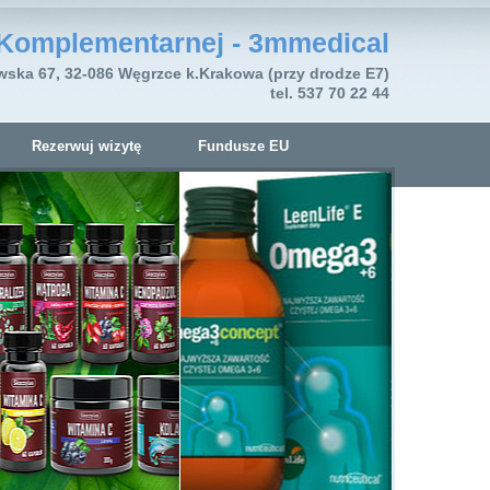
Komplementarnej - 3mmedical
wska 67, 32-086 Węgrzce k.Krakowa (przy drodze E7)
tel. 537 70 22 44
Rezerwuj wizytę
Fundusze EU