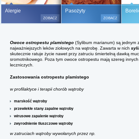
Bezbolesne testy alergiczne na
Alergie
Pasożyty
Boreli
500 alergenów oraz zabiegi
ZOBACZ
ZOBACZ
odczulające.
Testy są bezbolesne i bezinwa
(bez nakłuwania i nacinania, co
Owoce ostropestu plamistego
(Sylibum marianum) są jednym 
bardzo ważne w przypadku dzie
najważniejszych leków ziołowych na wątrobę. Zawarta w nich
syl
a wynik jest natychmiastowy.
skutecznie ratuje życie nawet przy zatruciu śmiertelną dawką m
sromotnikowego. Poza tym owoce ostropestu mają szereg innych 
leczniczych.
Zastosowania ostropestu plamistego
w profilaktyce i terapii chorób wątroby
marskość wątroby
przewlekłe stany zapalne wątroby
wirusowe zapalenie wątroby
zwyrodnienie tłuszczowe wątroby
w zatruciach wątroby wywołanych przez np.