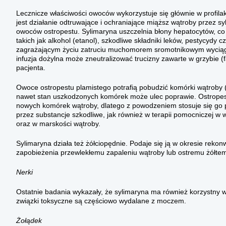
Lecznicze właściwości owoców wykorzystuje się głównie w profilak
jest działanie odtruwające i ochraniające miąższ wątroby przez s
owoców ostropestu. Sylimaryna uszczelnia błony hepatocytów, co
takich jak alkohol (etanol), szkodliwe składniki leków, pestycydy
zagrażającym życiu zatruciu muchomorem sromotnikowym wyciąg 
infuzja dożylna może zneutralizować trucizny zawarte w grzybie (f
pacjenta.
Owoce ostropestu plamistego potrafią pobudzić komórki wątroby (
nawet stan uszkodzonych komórek może ulec poprawie. Ostropest
nowych komórek wątroby, dlatego z powodzeniem stosuje się g
przez substancje szkodliwe, jak również w terapii pomocniczej w
oraz w marskości wątroby.
Sylimaryna działa też żółciopędnie. Podaje się ją w okresie rekon
zapobieżenia przewlekłemu zapaleniu wątroby lub ostremu żółtem
Nerki
Ostatnie badania wykazały, że sylimaryna ma również korzystny w
związki toksyczne są częściowo wydalane z moczem.
Żołądek