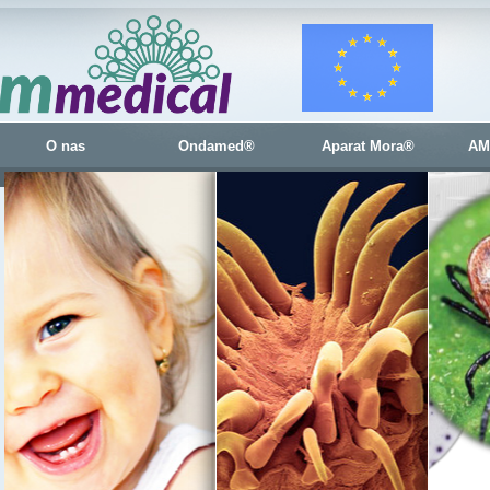
O nas
Ondamed®
Aparat Mora®
AM