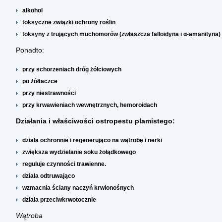
alkohol
toksyczne związki ochrony roślin
toksyny z trujących muchomorów (zwłaszcza falloidyna i α-amanityna)
Ponadto:
przy schorzeniach dróg żółciowych
po żółtaczce
przy niestrawności
przy krwawieniach wewnętrznych, hemoroidach
Działania i właściwości ostropestu plamistego:
działa ochronnie i regenerująco na wątrobę i nerki
zwiększa wydzielanie soku żołądkowego
reguluje czynności trawienne.
działa odtruwająco
wzmacnia ściany naczyń krwionośnych
działa przeciwkrwotocznie
Wątroba