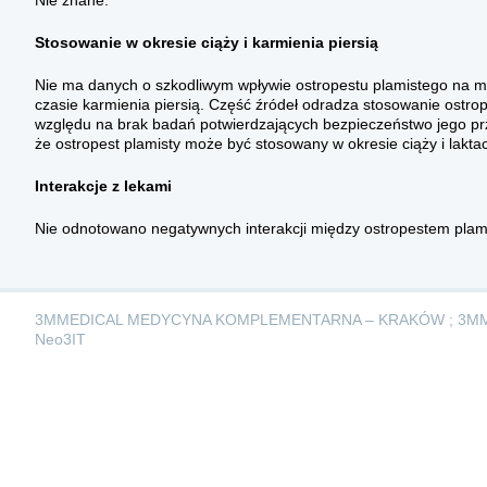
Nie znane.
Stosowanie w okresie ciąży i karmienia piersią
Nie ma danych o szkodliwym wpływie ostropestu plamistego na mat
czasie karmienia piersią. Część źródeł odradza stosowanie ostrope
względu na brak badań potwierdzających bezpieczeństwo jego prz
że ostropest plamisty może być stosowany w okresie ciąży i laktacj
Interakcje z lekami
Nie odnotowano negatywnych interakcji między ostropestem plamis
3MMEDICAL MEDYCYNA KOMPLEMENTARNA – KRAKÓW ; 3M
Neo3IT