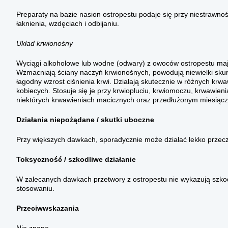
Preparaty na bazie nasion ostropestu podaje się przy niestrawn
łaknienia, wzdęciach i odbijaniu.
Układ krwionośny
Wyciągi alkoholowe lub wodne (odwary) z owoców ostropestu mają
Wzmacniają ściany naczyń krwionośnych, powodują niewielki skur
łagodny wzrost ciśnienia krwi. Działają skutecznie w różnych kr
kobiecych. Stosuje się je przy krwiopluciu, krwiomoczu, krwawieni
niektórych krwawieniach macicznych oraz przedłużonym miesiąc
Działania niepożądane / skutki uboczne
Przy większych dawkach, sporadycznie może działać lekko przec
Toksyczność / szkodliwe działanie
W zalecanych dawkach przetwory z ostropestu nie wykazują szko
stosowaniu.
Przeciwwskazania