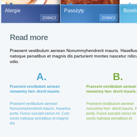
Bezbolesne testy alergiczne na
Alergie
Pasożyty
Boreli
500 alergenów oraz zabiegi
ZOBACZ
ZOBACZ
odczulające.
Testy są bezbolesne i bezinwa
Read more
(bez nakłuwania i nacinania, co
bardzo ważne w przypadku dzie
a wynik jest natychmiastowy.
Praesent vestibulum aenean Nonummyhendrerit mauris. Hasellus p
natoque penatibus et magnis dis parturient montes nascetur ridic
odio.
A.
B.
Praesent vestibulum aenean
Praesent vestibulum aenean
nonummy hen- drerit mauris.
nonummy hen- drerit mauris.
Praesent vestibulum aenean
Praesent vestibulum aenean
Nonummyhendrerit mauris. Hasellus
nonummy hen- drerit mauris. 
porta. Fusce suscipit varius mi. Cum
porta. Fusce suscipit varius m
sociis natoque penatibus et magnis
sociis natoque penatibus et.
dis.