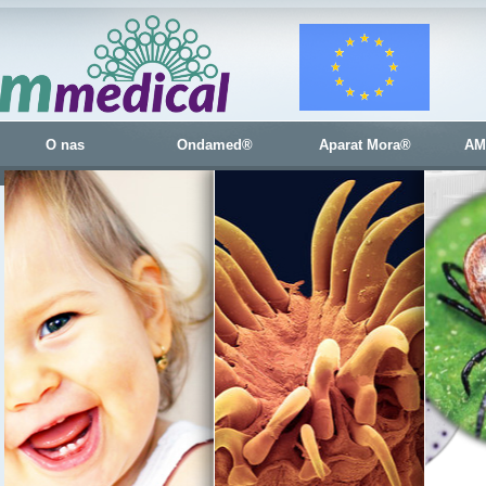
O nas
Ondamed®
Aparat Mora®
AM